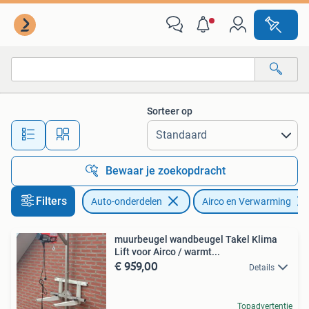
Airco en Verwarming
Sorteer op
Alle afstanden…
Bewaar je zoekopdracht
Filters
Auto-onderdelen
Airco en Verwarming
muurbeugel wandbeugel Takel Klima
Lift voor Airco / warmt...
€ 959,00
Details
Topadvertentie