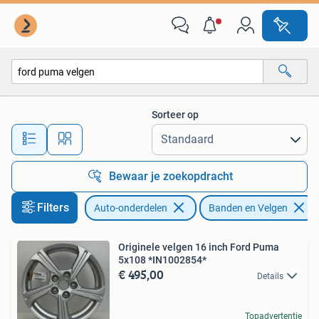
Banden en Velgen
Sorteer op
Alle afstanden…
Bewaar je zoekopdracht
Filters
Auto-onderdelen
Banden en Velgen
Originele velgen 16 inch Ford Puma
5x108 *IN1002854*
€ 495,00
Details
Topadvertentie