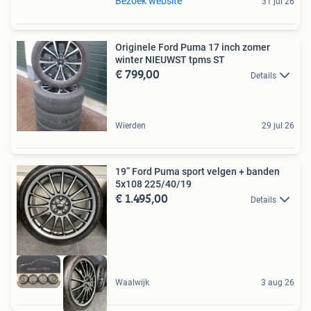
Bezoek website
31 jul 26
Originele Ford Puma 17 inch zomer
winter NIEUWST tpms ST
€ 799,00
Details
Wierden
29 jul 26
19” Ford Puma sport velgen + banden
5x108 225/40/19
€ 1.495,00
Details
Waalwijk
3 aug 26