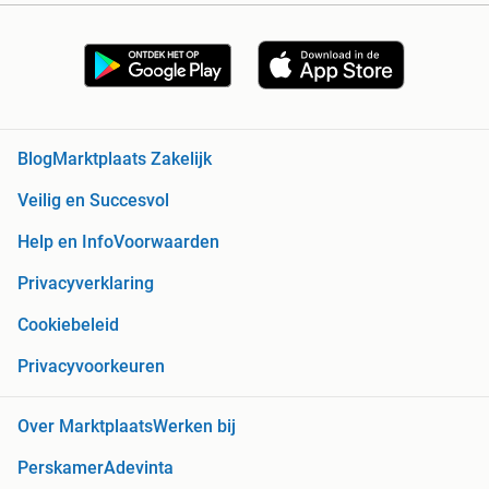
Blog
Marktplaats Zakelijk
Veilig en Succesvol
Help en Info
Voorwaarden
Privacyverklaring
Cookiebeleid
Privacyvoorkeuren
Over Marktplaats
Werken bij
Perskamer
Adevinta