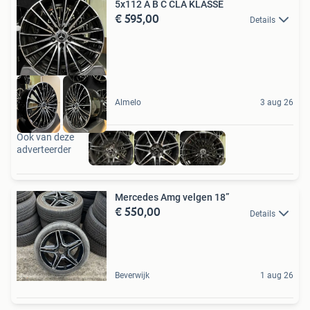
5x112 A B C CLA KLASSE
€ 595,00
Details
Almelo
3 aug 26
Ook van deze
adverteerder
Mercedes Amg velgen 18”
€ 550,00
Details
Beverwijk
1 aug 26