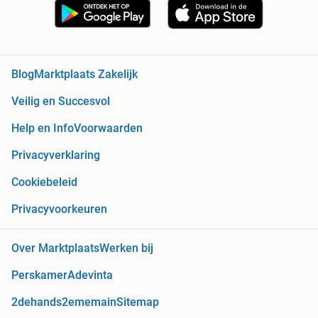
Blog
Marktplaats Zakelijk
Veilig en Succesvol
Help en Info
Voorwaarden
Privacyverklaring
Cookiebeleid
Privacyvoorkeuren
Over Marktplaats
Werken bij
Perskamer
Adevinta
2dehands
2ememain
Sitemap