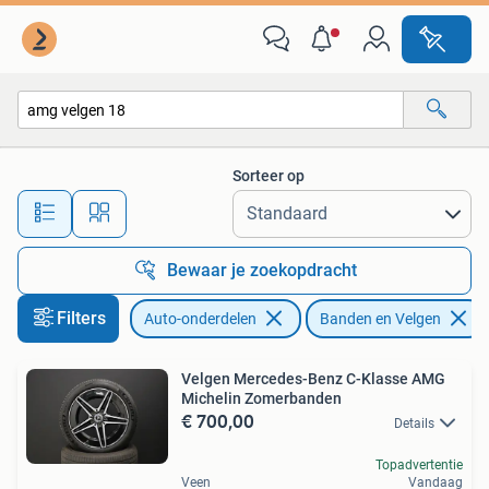
Banden en Velgen
Sorteer op
Alle afstanden…
Bewaar je zoekopdracht
Filters
Auto-onderdelen
Banden en Velgen
Velgen Mercedes-Benz C-Klasse AMG
Michelin Zomerbanden
€ 700,00
Details
Topadvertentie
Veen
Vandaag