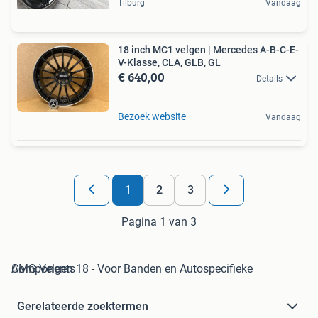
Tilburg
Vandaag
18 inch MC1 velgen | Mercedes A-B-C-E-
V-Klasse, CLA, GLB, GL
€ 640,00
Details
Bezoek website
Vandaag
1
2
3
Pagina 1 van 3
AMG Velgen 18 - Voor Banden en Autospecifieke Components
Gerelateerde zoektermen