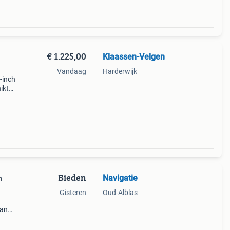
€ 1.225,00
Klaassen-Velgen
Vandaag
Harderwijk
-inch
ikt
n t8,
Bieden
Navigatie
n
Gisteren
Oud-Alblas
van
e maat
w