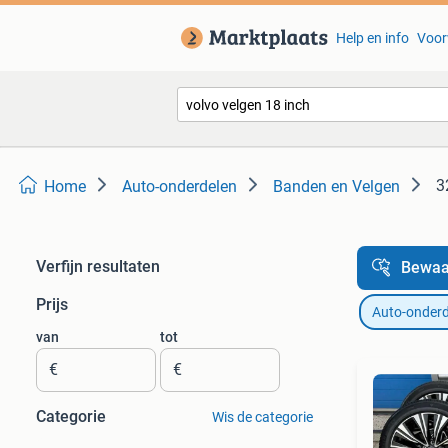
Help en info
Voor
3
Home
Auto-onderdelen
Banden en Velgen
Verfijn resultaten
Bewaa
Prijs
Auto-onderd
van
tot
€
€
Categorie
Wis de categorie