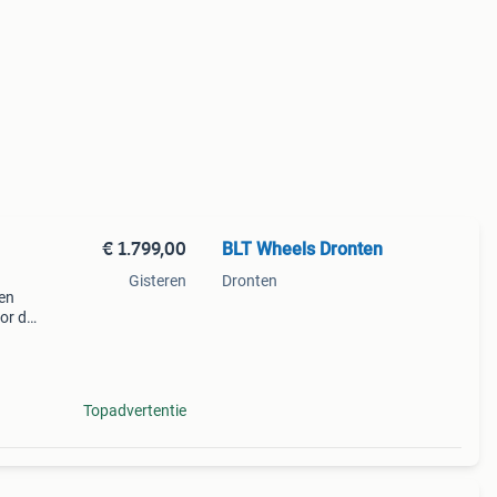
€ 1.799,00
BLT Wheels Dronten
Gisteren
Dronten
gen
or de
port
ro
Topadvertentie