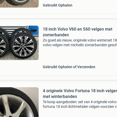
Gebruikt
Ophalen
18 inch Volvo V60 en S60 velgen met
zomerbanden
Zo goed als nieuw, originele volvo winterset 18
volvo velgen met michelin zomerbanden gesch
voor volvo v60ii | s60iii | ook voor recharge t6 e
onbeschadigd, recht en gebalanceerd, klaar v
Gebruikt
Ophalen of Verzenden
4 originele Volvo Fortuna 18 inch velge
met winterbanden
Te koop aangeboden: set van 4 originele volvo
fortuna 18 inch lichtmetalen velgen voorzien 
continental wintercontact winterbanden in d
245/40 r18 97v xl. De velgen zijn in 2011 nieu