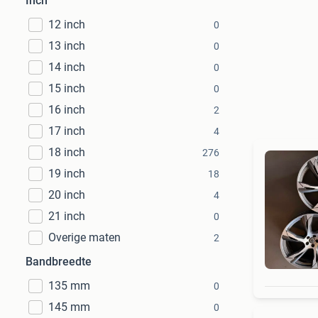
Inch
12 inch
0
13 inch
0
14 inch
0
15 inch
0
16 inch
2
17 inch
4
18 inch
276
19 inch
18
20 inch
4
21 inch
0
Overige maten
2
Bandbreedte
135 mm
0
145 mm
0