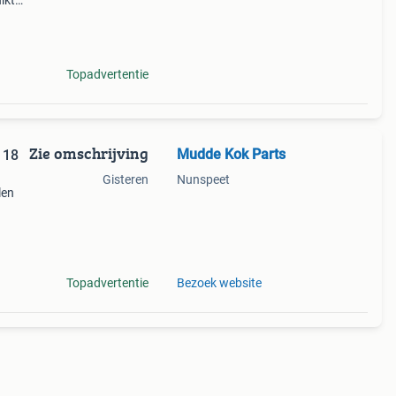
ikt
n t8,
Topadvertentie
Zie omschrijving
Mudde Kok Parts
 18
Gisteren
Nunspeet
len
ielen
Topadvertentie
Bezoek website