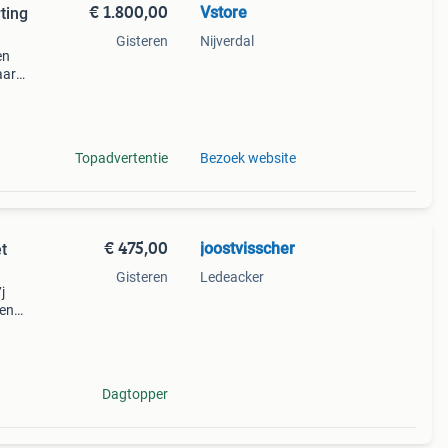
€ 1.800,00
Vstore
ting
Gisteren
Nijverdal
en
aar
.
raait
Topadvertentie
Bezoek website
€ 475,00
joostvisscher
t
Gisteren
Ledeacker
j
den
60r18
r een
Dagtopper