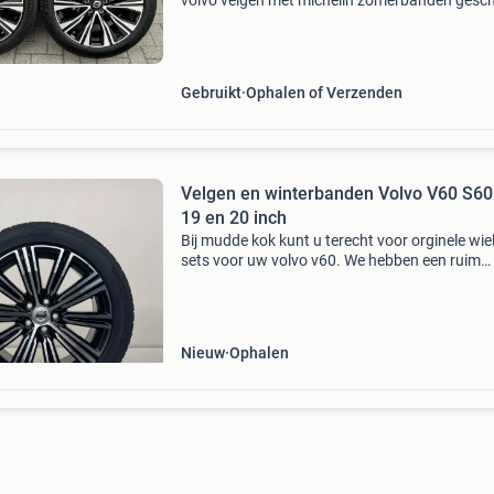
volvo velgen met michelin zomerbanden gesch
voor volvo v60ii | s60iii | ook voor recharge t6 e
onbeschadigd, recht en gebalanceerd, klaar v
Gebruikt
Ophalen of Verzenden
Velgen en winterbanden Volvo V60 S60
19 en 20 inch
Bij mudde kok kunt u terecht voor orginele wie
sets voor uw volvo v60. We hebben een ruim
aanbod met zowel nieuwe als jong gebruikte w
sets op vooraad. Onze totale vooraad kunt u
gemakkelijk b
Nieuw
Ophalen