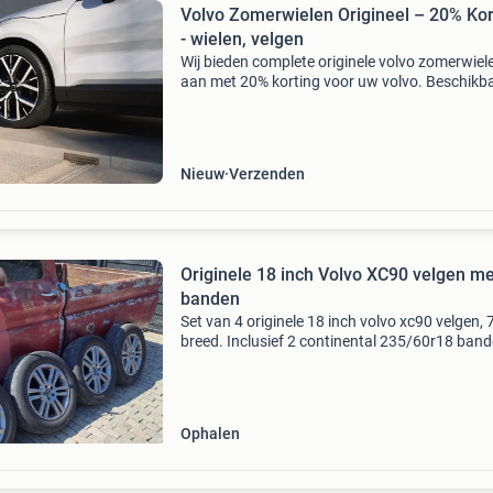
Volvo Zomerwielen Origineel – 20% Kor
- wielen, velgen
Wij bieden complete originele volvo zomerwiel
aan met 20% korting voor uw volvo. Beschikb
vanaf €1.800,- Voor de huidige volvo modellen
Leverbaar in 18 inch t/m 22 inch. Voor volvo d
h
Nieuw
Verzenden
Originele 18 inch Volvo XC90 velgen me
banden
Set van 4 originele 18 inch volvo xc90 velgen, 7
breed. Inclusief 2 continental 235/60r18 ban
met ongeveer 5mm profiel en 2 hankook 235/
banden met ongeveer 4mm profiel. Ideaal voo
compl
Ophalen