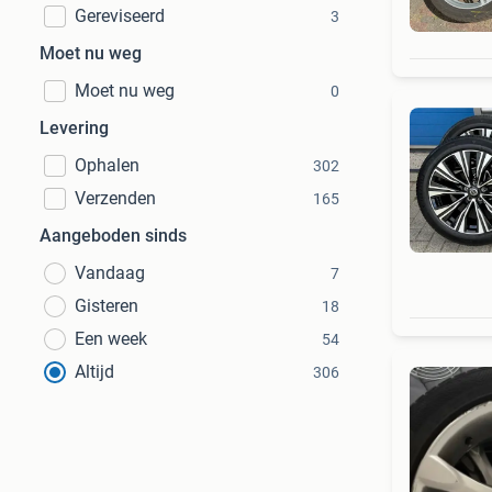
Gereviseerd
3
Moet nu weg
Moet nu weg
0
Levering
Ophalen
302
Verzenden
165
Aangeboden sinds
Vandaag
7
Gisteren
18
Een week
54
Altijd
306