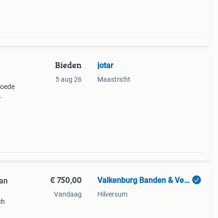
Bieden
jotar
5 aug 26
Maastricht
goede
ichte
€ 750,00
Valkenburg Banden & Velgen B.V.
can
Vandaag
Hilversum
ch