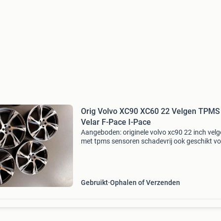
Orig Volvo XC90 XC60 22 Velgen TPMS
Velar F-Pace I-Pace
Aangeboden: originele volvo xc90 22 inch vel
met tpms sensoren schadevrij ook geschikt vo
jaguar f-pace, i-pace en land rover discovery s
en velar velgen zijn gecontroleerd en vrij van k
Gebruikt
Ophalen of Verzenden