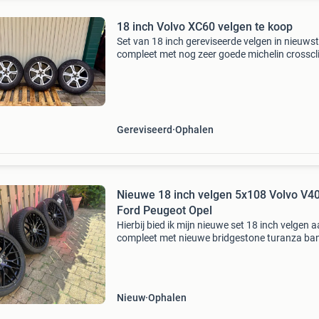
18 inch Volvo XC60 velgen te koop
Set van 18 inch gereviseerde velgen in nieuwst
compleet met nog zeer goede michelin crossc
2 all season banden. Ideaal voor direct gebrui
profieldiepte is van alle banden 5mm.
Gereviseerd
Ophalen
Nieuwe 18 inch velgen 5x108 Volvo V40
Ford Peugeot Opel
Hierbij bied ik mijn nieuwe set 18 inch velgen 
compleet met nieuwe bridgestone turanza ba
Helaas past de set niet onder mijn auto, de
remklauwen voor lopen tegen de velgen aan..
Specificaties
Nieuw
Ophalen