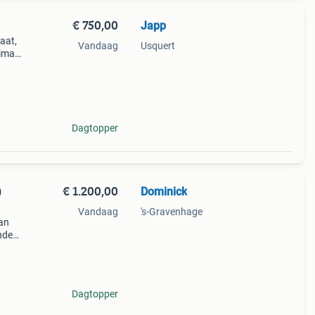
€ 750,00
Japp
aat,
Vandaag
Usquert
limate
k. De
Dagtopper
€ 1.200,00
Dominick
Vandaag
's-Gravenhage
aan
nden.
Dagtopper