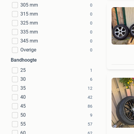
305 mm
0
315 mm
0
325 mm
0
335 mm
0
345 mm
0
Overige
0
Bandhoogte
25
1
30
6
35
12
40
42
45
86
50
9
55
57
60
62