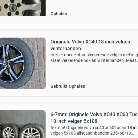
gekocht
Ophalen
Originele Volvo XC40 18 inch velgen
winterbanden.
In zeer goede staat verkerende velgen met in 
staat verkerende nokian winterbanden. Maat
235/55/r18 extra load. Band 1 profiel 4.5Mm.
Band 4 profiel 4,5mm deze velg heeft &#39;n l
bescha
Gebruikt
Ophalen
6-7mm! Originele Volvo XC40 XC60 Tu
18 inch velgen 5x108
6-7mm! Originele volvo xc40 xc60 tucan 18 in
velgen 5x108 allseasonbanden 235/60r18