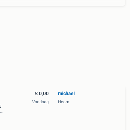
€ 0,00
michael
Vandaag
Hoorn
8
r
et is