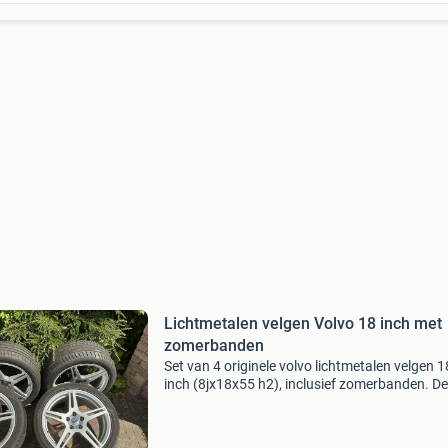
Lichtmetalen velgen Volvo 18 inch met
zomerbanden
Set van 4 originele volvo lichtmetalen velgen 1
inch (8jx18x55 h2), inclusief zomerbanden. De
banden zijn van het merk vredestein 245/40 z
ultrac satin. 2 Voorbanden zijn afgekeurd. De s
jarenl