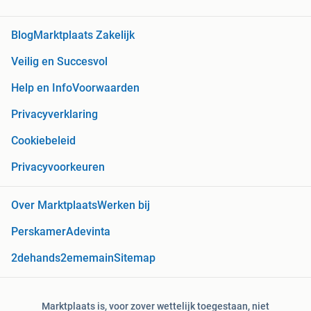
Blog
Marktplaats Zakelijk
Veilig en Succesvol
Help en Info
Voorwaarden
Privacyverklaring
Cookiebeleid
Privacyvoorkeuren
Over Marktplaats
Werken bij
Perskamer
Adevinta
2dehands
2ememain
Sitemap
Marktplaats is, voor zover wettelijk toegestaan, niet