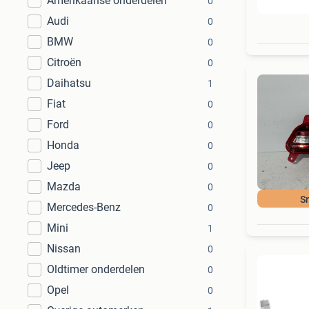
Amerikaanse onderdelen
0
Audi
0
BMW
0
Citroën
0
Daihatsu
1
Fiat
0
Ford
0
Honda
0
Jeep
0
Mazda
0
S
Mercedes-Benz
0
Mini
1
Nissan
0
Oldtimer onderdelen
0
Opel
0