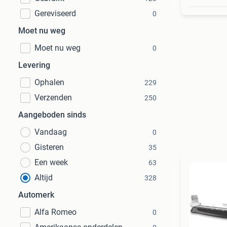
Gereviseerd
0
Moet nu weg
Moet nu weg
0
Levering
Ophalen
229
Verzenden
250
Aangeboden sinds
Vandaag
0
Gisteren
35
Een week
63
Altijd
328
Automerk
Alfa Romeo
0