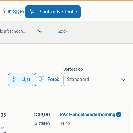
Inloggen
Plaats advertentie
lle afstanden…
Zoek
Sorteer op
Lijst
Foto’s
€ 39,00
EVZ Handelsonderneming
 05-
Gisteren
Heino
tie