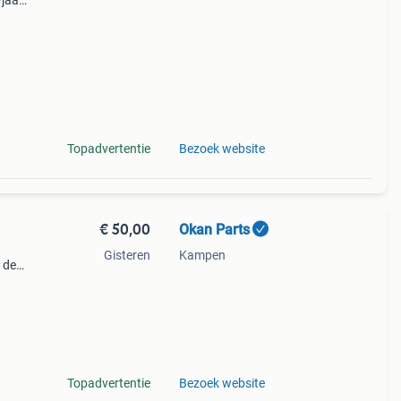
wjaar
l
Topadvertentie
Bezoek website
€ 50,00
Okan Parts
Gisteren
Kampen
 de
erste
dien
Topadvertentie
Bezoek website