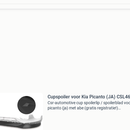
Cupspoiler voor Kia Picanto (JA) CSL4
Csr-automotive cup spoilerlip / spoilerblad voo
picanto (ja) met abe (gratis registratie!)
Cupspoilerlip geschikt voor kia picanto (ja)
modeljaar 2017- geschikt voor
model/bodyvariant(en) met gt-