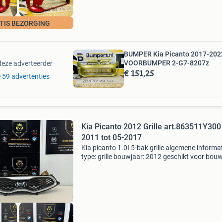
TIS BEZORGING
BUMPER Kia Picanto 2017-202
VOORBUMPER 2-G7-8207z
deze adverteerder
€ 151,25
e 59 advertenties
Kia Picanto 2012 Grille art.863511Y300
2011 tot 05-2017
Kia picanto 1.0I 5-bak grille algemene informa
type: grille bouwjaar: 2012 geschikt voor bou
05-2011 tot 05-2017 carros: hatchback aanta
deur: 2 plaats: voor referentienummer: 7087
artikelnum