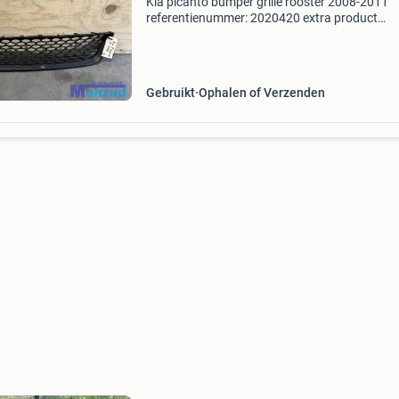
Kia picanto bumper grille rooster 2008-2011
referentienummer: 2020420 extra product
informatie: prijs: € 29,99 prijstype: marge
onderdeelnummer: 31 producttype: bumper ro
levering: ophalen o
Gebruikt
Ophalen of Verzenden