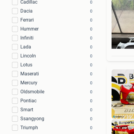
Cadillac
0
Dacia
0
Ferrari
0
Hummer
0
Infiniti
0
Lada
0
Lincoln
0
Lotus
0
Maserati
0
Mercury
0
Oldsmobile
0
Pontiac
0
Smart
0
Ssangyong
0
Triumph
0