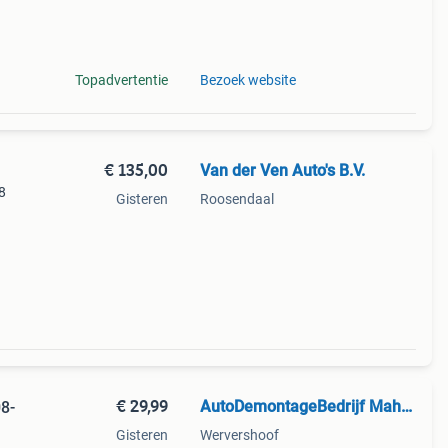
Topadvertentie
Bezoek website
€ 135,00
Van der Ven Auto's B.V.
8
Gisteren
Roosendaal
onze
€ 29,99
AutoDemontageBedrijf Mahzud
8-
Gisteren
Wervershoof