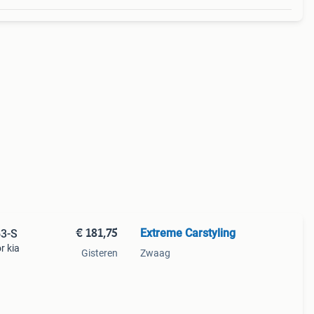
€ 181,75
Extreme Carstyling
63-S
r kia
Gisteren
Zwaag