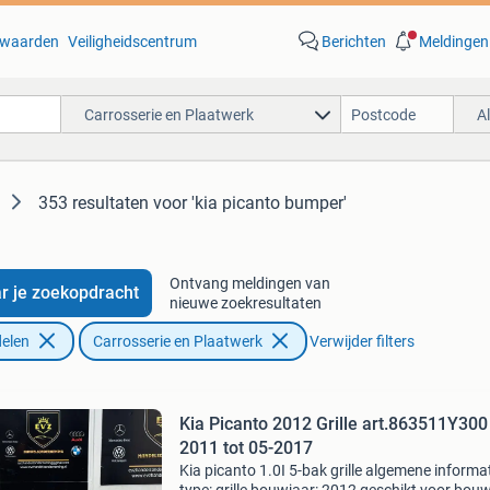
waarden
Veiligheidscentrum
Berichten
Meldingen
Carrosserie en Plaatwerk
A
353 resultaten
voor 'kia picanto bumper'
Ontvang meldingen van
r je zoekopdracht
nieuwe zoekresultaten
elen
Carrosserie en Plaatwerk
Verwijder filters
Kia Picanto 2012 Grille art.863511Y300
2011 tot 05-2017
Kia picanto 1.0I 5-bak grille algemene informa