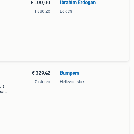
€ 100,00
Ibrahim Erdogan
1 aug 26
Leiden
€ 329,42
Bumpers
Gisteren
Hellevoetsluis
uis
oor:
.
elux!