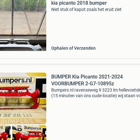
kia picanto 2018 bumper
Niet stuk of kapot zoals het eruit ziet
Ophalen of Verzenden
BUMPER Kia Picanto 2021-2024
VOORBUMPER 2-G7-10895z
Bumpers.nl ravenseweg 9 3223 lm hellevoetsl
(15 minuten van ons oude locatie) wij staan v
ruim 15 jaar ervaring in de onderdelenbranche
Ruim 16.000 M2 magazijn, grootste uit de ben
Klantb