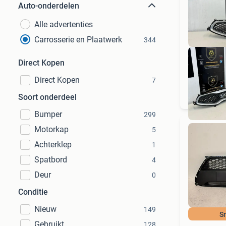
Auto-onderdelen
Alle advertenties
Carrosserie en Plaatwerk
344
Direct Kopen
Direct Kopen
7
Soort onderdeel
Bumper
299
Motorkap
5
Achterklep
1
Spatbord
4
Deur
0
Conditie
Nieuw
149
S
Gebruikt
128