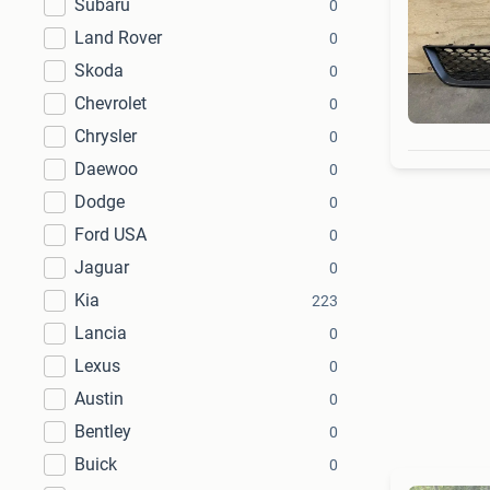
Subaru
0
Land Rover
0
Skoda
0
Chevrolet
0
Chrysler
0
Daewoo
0
Dodge
0
Ford USA
0
Jaguar
0
Kia
223
Lancia
0
Lexus
0
Austin
0
Bentley
0
Buick
0