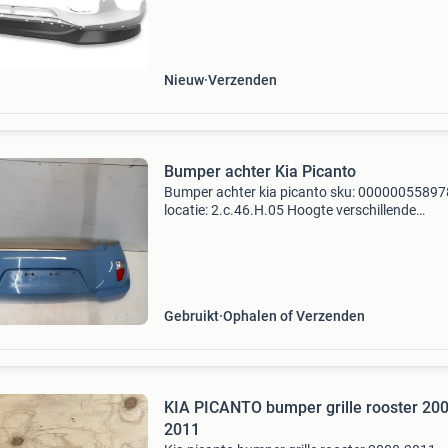
modeljaar 2017- geschikt voor
model/bodyvariant(en) met gt-
Nieuw
Verzenden
Bumper achter Kia Picanto
Bumper achter kia picanto sku: 00000055897
locatie: 2.c.46.H.05 Hoogte verschillende
garantievoorwaarden zijn van toepassing op 
producten. Alle producten, behalve banden en
batterijen, worden ve
Gebruikt
Ophalen of Verzenden
KIA PICANTO bumper grille rooster 200
2011