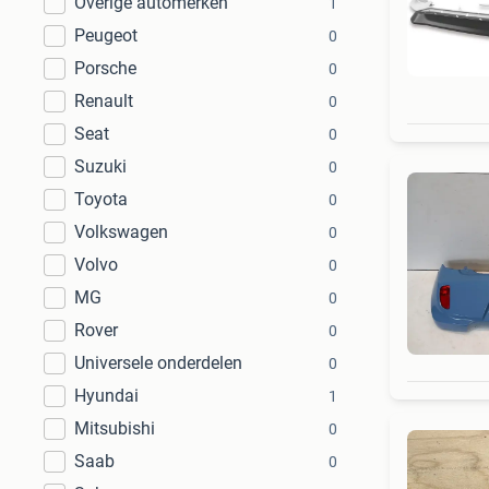
Overige automerken
1
Peugeot
0
Porsche
0
Renault
0
Seat
0
Suzuki
0
Toyota
0
Volkswagen
0
Volvo
0
MG
0
Rover
0
Universele onderdelen
0
Hyundai
1
Mitsubishi
0
Saab
0