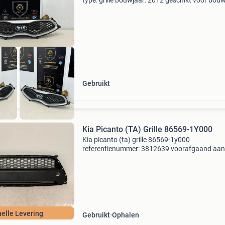
type: grille bouwjaar: 2012 geschikt voor bou
05-2011 tot 05-2017 carros: hatchback aanta
deur: 2 plaats: voor referentienummer: 7087
artikelnum
Gebruikt
Kia Picanto (TA) Grille 86569-1Y000
Kia picanto (ta) grille 86569-1y000
referentienummer: 3812639 voorafgaand aan
aankoop van een onderdeel raden wij u ten ze
aan om eerst contact met ons op te nemen. In
u per abuis het verk
nelle Levering
Gebruikt
Ophalen