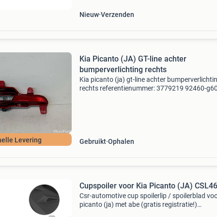
Nieuw
Verzenden
Kia Picanto (JA) GT-line achter
bumperverlichting rechts
Kia picanto (ja) gt-line achter bumperverlichti
rechts referentienummer: 3779219 92460-g6
voorafgaand aan de aankoop van een onderd
raden wij u ten zeerste aan om eerst contact 
ons op te n
nelle Levering
Gebruikt
Ophalen
Cupspoiler voor Kia Picanto (JA) CSL4
Csr-automotive cup spoilerlip / spoilerblad voo
picanto (ja) met abe (gratis registratie!)
Cupspoilerlip geschikt voor kia picanto (ja)