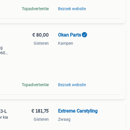
Topadvertentie
Bezoek website
€ 80,00
Okan Parts
Gisteren
Kampen
ng
060
eel
met
Topadvertentie
Bezoek website
€ 181,75
Extreme Carstyling
63-L
r kia
Gisteren
Zwaag