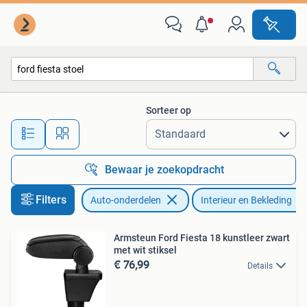
Interieur en Bekleding
Sorteer op
Alle afstanden…
Bewaar je zoekopdracht
Filters
Auto-onderdelen
Interieur en Bekleding
Armsteun Ford Fiesta 18 kunstleer zwart
met wit stiksel
€ 76,99
Details