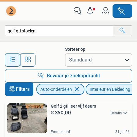
Interieur en Bekleding
Sorteer op
Alle afstanden…
Bewaar je zoekopdracht
Filters
Auto-onderdelen
Interieur en Bekleding
Golf 2 gti leer vijf deurs
€ 350,00
Details
Emmeloord
31 jul 26