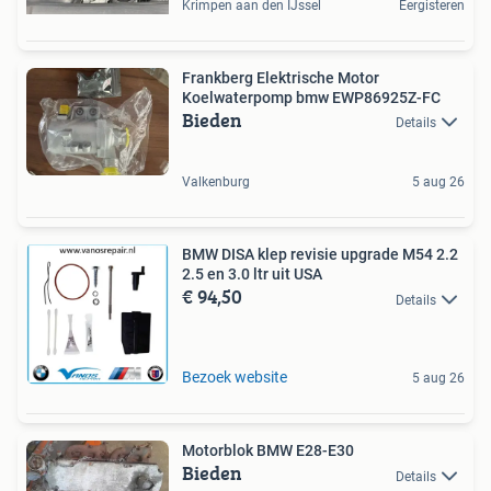
Krimpen aan den IJssel
Eergisteren
Frankberg Elektrische Motor
Koelwaterpomp bmw EWP86925Z-FC
Bieden
Details
Valkenburg
5 aug 26
BMW DISA klep revisie upgrade M54 2.2
2.5 en 3.0 ltr uit USA
€ 94,50
Details
Bezoek website
5 aug 26
Motorblok BMW E28-E30
Bieden
Details