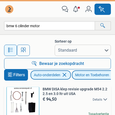
Motor en Toebehoren
Sorteer op
Alle afstanden…
Bewaar je zoekopdracht
Filters
Auto-onderdelen
Motor en Toebehoren
BMW DISA klep revisie upgrade M54 2.2
2.5 en 3.0 ltr uit USA
€ 94,50
Details
Topadvertentie