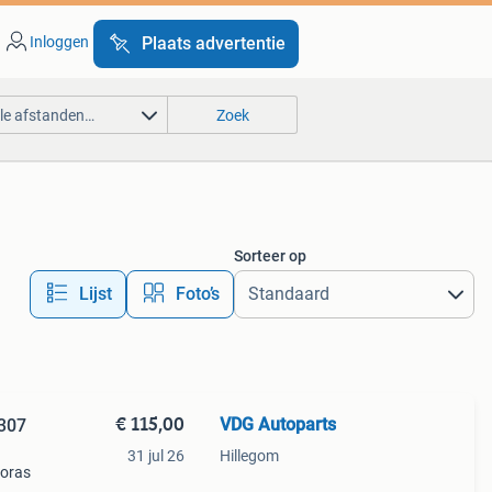
Inloggen
Plaats advertentie
lle afstanden…
Zoek
Sorteer op
Lijst
Foto’s
€ 115,00
VDG Autoparts
 307
31 jul 26
Hillegom
ooras