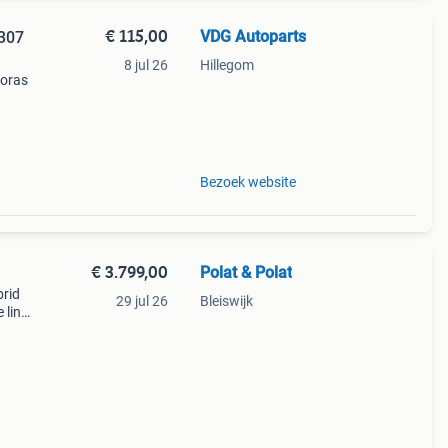
€ 115,00
VDG Autoparts
 307
8 jul 26
Hillegom
ooras
136 pk
Bezoek website
€ 3.799,00
Polat & Polat
brid
29 jul 26
Bleiswijk
 link
shop.