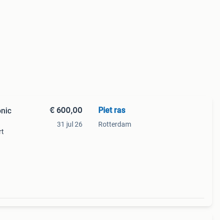
€ 600,00
Piet ras
nic
31 jul 26
Rotterdam
rt