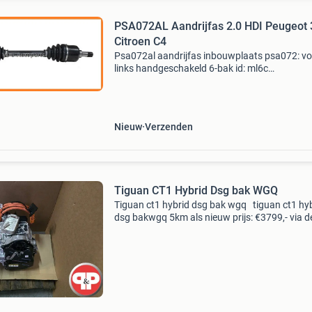
PSA072AL Aandrijfas 2.0 HDI Peugeot
Citroen C4
Psa072al aandrijfas inbouwplaats psa072: v
links handgeschakeld 6-bak id: ml6c
voertuigkoppeling afhankelijk van motor en
versnellingsbak type. 2.0 Hdi diesel 100 kw / 
- 103 kw / 140 pk -
Nieuw
Verzenden
Tiguan CT1 Hybrid Dsg bak WGQ
Tiguan ct1 hybrid dsg bak wgq tiguan ct1 hy
dsg bakwgq 5km als nieuw prijs: €3799,- via de
onderaan de advertentie komt u op onze web
Voor meer onderdelen, klik dan op : bekijk al