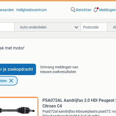
waarden
Veiligheidscentrum
Berichten
Meldingen
Auto-onderdelen
A
bak met motor'
Ontvang meldingen van
r je zoekopdracht
nieuwe zoekresultaten
elen
PSA072AL Aandrijfas 2.0 HDI Peugeot
Citroen C4
Psa072al aandrijfas inbouwplaats psa072: v