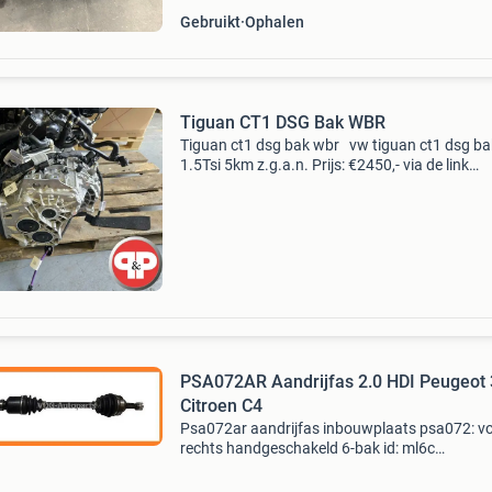
Gebruikt
Ophalen
Tiguan CT1 DSG Bak WBR
Tiguan ct1 dsg bak wbr vw tiguan ct1 dsg ba
1.5Tsi 5km z.g.a.n. Prijs: €2450,- via de link
onderaan de advertentie komt u op onze web
Voor meer onderdelen, klik dan op : bekijk alle 
PSA072AR Aandrijfas 2.0 HDI Peugeot
Citroen C4
Psa072ar aandrijfas inbouwplaats psa072: v
rechts handgeschakeld 6-bak id: ml6c
voertuigkoppeling afhankelijk van motor en
versnellingsbak type. 2.0 Hdi diesel 100 kw / 