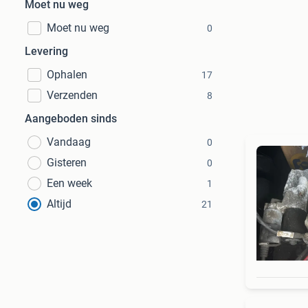
Moet nu weg
Moet nu weg
0
Levering
Ophalen
17
Verzenden
8
Aangeboden sinds
Vandaag
0
Gisteren
0
Een week
1
Altijd
21