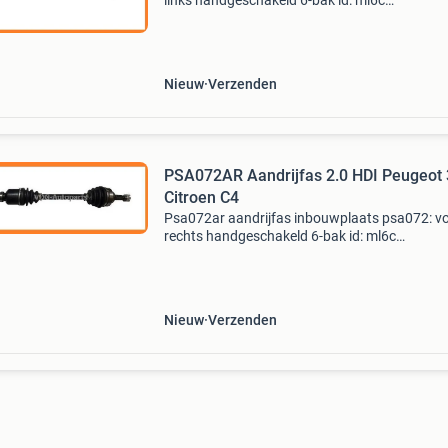
links handgeschakeld 6-bak id: ml6c
voertuigkoppeling afhankelijk van motor en
versnellingsbak type. 2.0 Hdi diesel 100 kw / 
- 103 kw / 140 pk -
Nieuw
Verzenden
PSA072AR Aandrijfas 2.0 HDI Peugeot
Citroen C4
Psa072ar aandrijfas inbouwplaats psa072: v
rechts handgeschakeld 6-bak id: ml6c
voertuigkoppeling afhankelijk van motor en
versnellingsbak type. 2.0 Hdi diesel 100 kw / 
- 103 kw / 140 pk -
Nieuw
Verzenden