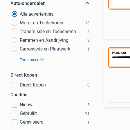
Auto-onderdelen
Alle advertenties
Motor en Toebehoren
13
Transmissie en Toebehoren
6
Remmen en Aandrijving
2
Carrosserie en Plaatwerk
1
Toon meer
Direct Kopen
Direct Kopen
0
Conditie
Nieuw
5
Gebruikt
11
Gereviseerd
1