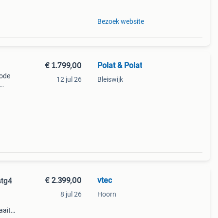
Bezoek website
€ 1.799,00
Polat & Polat
code
12 jul 26
Bleiswijk
eer
ie&am
€ 2.399,00
vtec
stg4
8 jul 26
Hoorn
aait