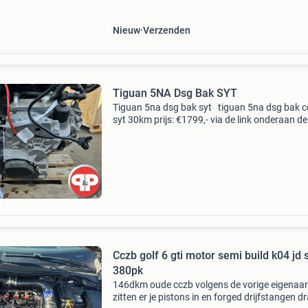
- 103 kw / 140 pk -
Nieuw
Verzenden
Tiguan 5NA Dsg Bak SYT
Tiguan 5na dsg bak syt tiguan 5na dsg bak 
syt 30km prijs: €1799,- via de link onderaan de
advertentie komt u op onze webshop. Voor m
onderdelen, klik dan op : bekijk alle advertent
Cczb golf 6 gti motor semi build k04 jd 
380pk
146dkm oude cczb volgens de vorige eigenaar
zitten er je pistons in en forged drijfstangen dr