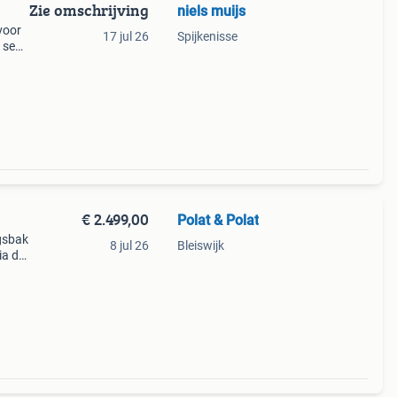
Zie omschrijving
niels muijs
voor
17 jul 26
Spijkenisse
 seat,
maar
€ 2.499,00
Polat & Polat
gsbak
8 jul 26
Bleiswijk
ia de
be