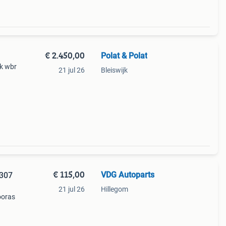
€ 2.450,00
Polat & Polat
k wbr
21 jul 26
Bleiswijk
shop.
a
€ 115,00
VDG Autoparts
 307
21 jul 26
Hillegom
ooras
136 pk