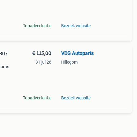
136 pk
Topadvertentie
Bezoek website
€ 115,00
VDG Autoparts
 307
31 jul 26
Hillegom
ooras
136 pk
Topadvertentie
Bezoek website