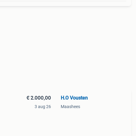
€ 2.000,00
H.O Vousten
3 aug 26
Maashees
d