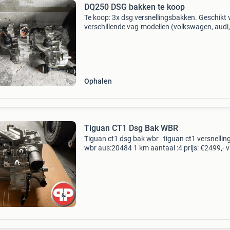
DQ250 DSG bakken te koop
Te koop: 3x dsg versnellingsbakken. Geschikt 
verschillende vag-modellen (volkswagen, audi,
skoda). De versnellingsbakken zijn gebruikt, 
in goede staat. 1X hut, golf mk5 gti edition. De
Ophalen
Tiguan CT1 Dsg Bak WBR
Tiguan ct1 dsg bak wbr tiguan ct1 versnellin
wbr aus:20484 1 km aantaal :4 prijs: €2499,- v
link onderaan de advertentie komt u op onze
webshop. Voor meer onderdelen, klik dan op : 