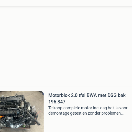
Motorblok 2.0 tfsi BWA met DSG bak
196.847
Te koop complete motor incl dsg bak is voor
demontage getest en zonder problemen
gedemonteerd kabelboom dient vervangen te
worden ecu is er zit erbij prijs €2000.- Kmstan
196.847