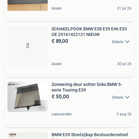
Assen
31 jul 26
SCHAKELPOOK BMW E38 E39 E46 E53
OE 25161422121 NIEUW
€ 89,00
Details
Assen
30 jul 26
Zonwering deur achter links BMW 5-
serie Touring E39
€ 50,00
Details
Leeuwarden
5 aug 26
BMW E39 Stoelzijkap Bestuurdersstoel