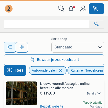
Ruiten en Toebehoren
Sorteer op
Alle afstanden…
Bewaar je zoekopdracht
Filters
Auto-onderdelen
Ruiten en Toebehoren
Nieuwe voorruit/autoglas online
bestellen alle merken
€ 119,00
Details
Topadvertentie
Bezoek website
Vandaag