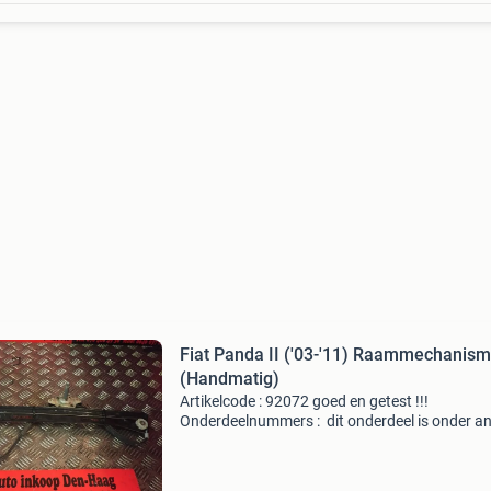
Fiat Panda II ('03-'11) Raammechanis
(Handmatig)
Artikelcode : 92072 goed en getest !!!
Onderdeelnummers : dit onderdeel is onder a
geschikt voor : *fiat panda ii • (&#39;03-&#39;
1.1 (40 Kw / 54 pk) 1.2 (44 Kw / 60 pk) 1.2 (
/