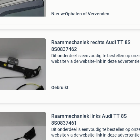
abweisers r
Nieuw
Ophalen of Verzenden
Raammechaniek rechts Audi TT 8S
8S0837462
Dit onderdeel is eenvoudig te bestellen op onz
website via de website-link in deze advertentie
Raammechaniek rechts audi tt 8s
onderdeelnummer: 8s0837462 bouwjaar: 201
3386 km oud bm-code: int22602
Gebruikt
Raammechaniek links Audi TT 8S
8S0837461
Dit onderdeel is eenvoudig te bestellen op onz
website via de website-link in deze advertentie