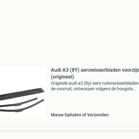
Audi A3 (8Y) aerowisserbladen voorzij
(origineel)
Originele audi a3 (8y) aero ruitenwisserbladen
de voorruit, ontworpen volgens de hoogste
kwaliteitsnormen van audi. Dankzij de
geavanceerde aero-technologie bieden deze
ruitenwissers uitstekende
Nieuw
Ophalen of Verzenden