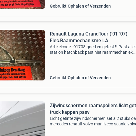
Gebruikt
Ophalen of Verzenden
Renault Laguna GrandTour ('01-'07)
Elec.Raammechanisme LA
Artikelcode : 91708 goed en getest !! Past alle
station hatchback past niet raammechaniek
raammotor onderdeelnummers : 82000005587
onderdeel is onder andere geschikt voor : *ren
laguna gr
Gebruikt
Ophalen of Verzenden
Zijwindschermen raamspoilers licht get
truck kappen pasv
Licht getinte zijwindschermen set a 2 stuks oa
mercedes renault volvo man iveco scania volv
windowvisors regenkappen wind schermen fe
windabweiser pasvorm geleiders window viso