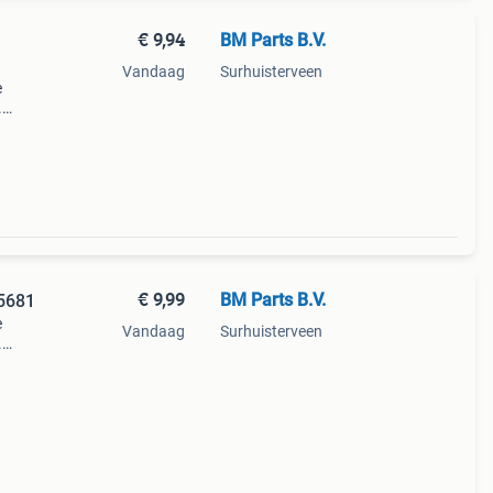
€ 9,94
BM Parts B.V.
Vandaag
Surhuisterveen
e
.
3
€ 9,99
BM Parts B.V.
5681
e
Vandaag
Surhuisterveen
.
3