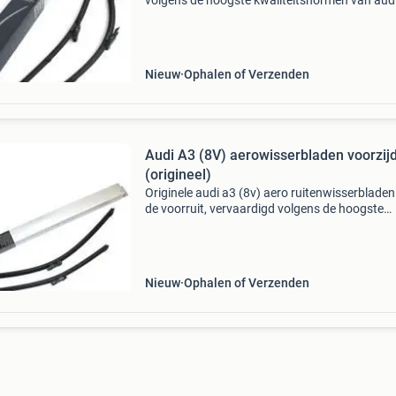
volgens de hoogste kwaliteitsnormen van aud
maximale prestaties en duurzaamheid. Dankzi
aerodynamische ontwerp bieden deze
ruitenwissers e
Nieuw
Ophalen of Verzenden
Audi A3 (8V) aerowisserbladen voorzij
(origineel)
Originele audi a3 (8v) aero ruitenwisserbladen
de voorruit, vervaardigd volgens de hoogste
kwaliteitsnormen van audi. Deze originele audi
onderdelen bieden maximale veegkwaliteit,
minimale windge
Nieuw
Ophalen of Verzenden