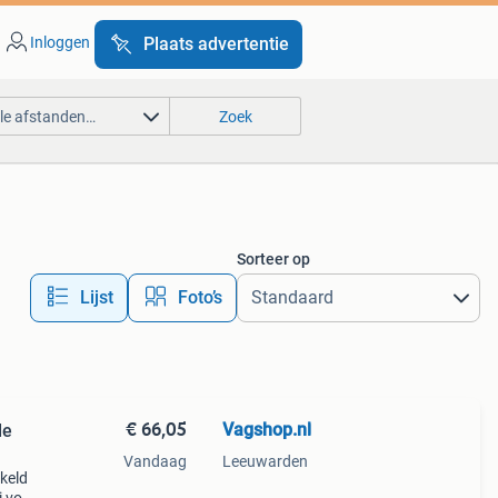
Inloggen
Plaats advertentie
lle afstanden…
Zoek
Sorteer op
Lijst
Foto’s
€ 66,05
Vagshop.nl
de
Vandaag
Leeuwarden
kkeld