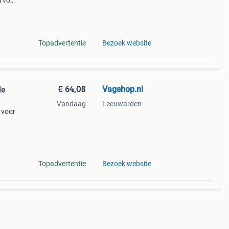
i voor
j het
Topadvertentie
Bezoek website
€ 64,08
Vagshop.nl
de
Vandaag
Leeuwarden
 voor
-
Topadvertentie
Bezoek website