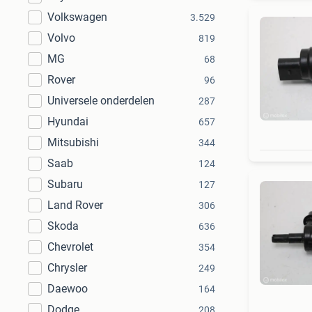
Volkswagen
3.529
Volvo
819
MG
68
Rover
96
Universele onderdelen
287
Hyundai
657
Mitsubishi
344
Saab
124
Subaru
127
Land Rover
306
Skoda
636
Chevrolet
354
Chrysler
249
Daewoo
164
Dodge
208