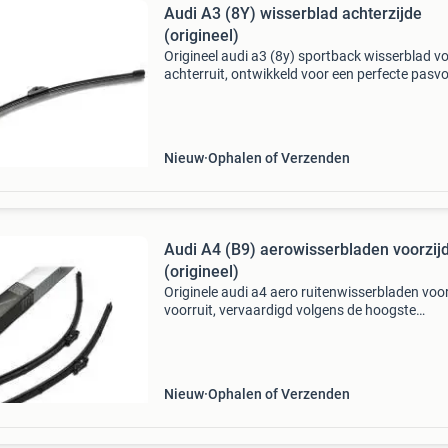
Audi A3 (8Y) wisserblad achterzijde
(origineel)
Origineel audi a3 (8y) sportback wisserblad v
achterruit, ontwikkeld voor een perfecte pasv
en maximale prestaties. Dit originele audi-ond
zorgt voor een helder zicht onder alle weerso
Nieuw
Ophalen of Verzenden
Audi A4 (B9) aerowisserbladen voorzij
(origineel)
Originele audi a4 aero ruitenwisserbladen voo
voorruit, vervaardigd volgens de hoogste
kwaliteitsstandaard van audi. Dankzij de aero
technologie bieden deze ruitenwissers optima
prestaties,
Nieuw
Ophalen of Verzenden