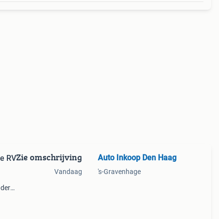
Zie omschrijving
Auto Inkoop Den Haag
me RV
Vandaag
's-Gravenhage
ndere
11)
50 Kw