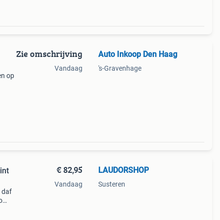
Zie omschrijving
Auto Inkoop Den Haag
Vandaag
's-Gravenhage
en op
 dit
ault
€ 82,95
LAUDORSHOP
int
Vandaag
Susteren
 daf
o
nders
rs