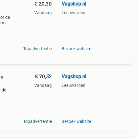
€ 20,30
Vagshop.nl
Vandaag
Leeuwarden
oor de
orm
erdeel
m
Topadvertentie
Bezoek website
€ 70,52
Vagshop.nl
de
Vandaag
Leeuwarden
r de
twin-
le
Topadvertentie
Bezoek website