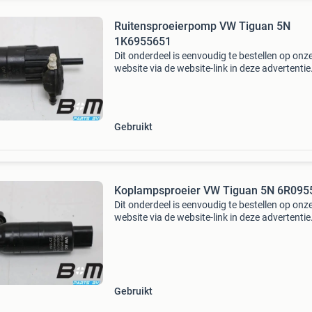
Ruitensproeierpomp VW Tiguan 5N
1K6955651
Dit onderdeel is eenvoudig te bestellen op onz
website via de website-link in deze advertentie
Ruitensproeierpomp vw tiguan 5n
onderdeelnummer: 1k6955651 bouwjaar: 201
12351 km oud bm-code: ext2261
Gebruikt
Koplampsproeier VW Tiguan 5N 6R095
Dit onderdeel is eenvoudig te bestellen op onz
website via de website-link in deze advertentie
Koplampsproeier vw tiguan 5n
onderdeelnummer: 6r0955681 bouwjaar: 201
12351 km oud bm-code: ext226170
Gebruikt