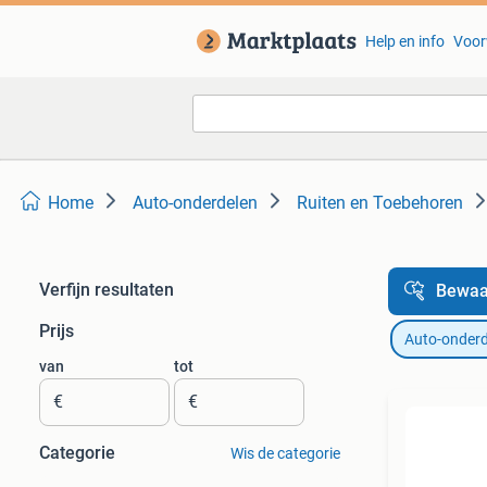
Help en info
Voor
Home
Auto-onderdelen
Ruiten en Toebehoren
Verfijn resultaten
Bewaa
Prijs
Auto-onderd
van
tot
€
€
Categorie
Wis de categorie