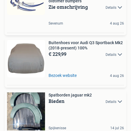
oldtimer bumpers
Zie omschrijving
Details
Sevenum
4 aug 26
Buitenhoes voor Audi Q3 Sportback Mk2
(2018-present) 100%
€ 229,99
Details
Bezoek website
4 aug 26
Spatborden jaguar mk2
Bieden
Details
Spijkenisse
14 jul 26