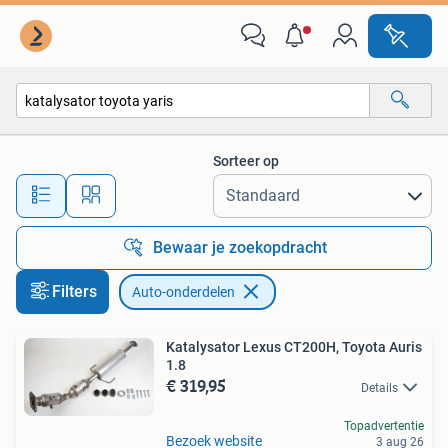
Auto-onderdelen
Sorteer op
Alle afstanden…
Bewaar je zoekopdracht
Filters
Auto-onderdelen
Katalysator Lexus CT200H, Toyota Auris
1.8
€ 319,95
Details
Topadvertentie
Bezoek website
3 aug 26