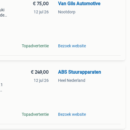
€ 75,00
Van Gils Automotive
uki
12 jul 26
Nootdorp
 de
lto .
Topadvertentie
Bezoek website
€ 249,00
ABS Stuurapparaten
12 jul 26
Heel Nederland
.1
.1
Topadvertentie
Bezoek website