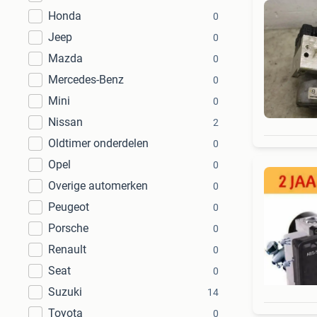
Honda
0
Jeep
0
Mazda
0
Mercedes-Benz
0
Mini
0
Nissan
2
Oldtimer onderdelen
0
Opel
0
Overige automerken
0
Peugeot
0
Porsche
0
Renault
0
Seat
0
Suzuki
14
Toyota
0