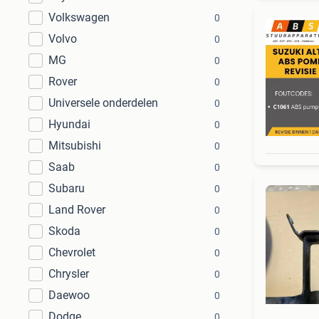
Volkswagen
0
Volvo
0
MG
0
Rover
0
Universele onderdelen
0
Hyundai
0
Mitsubishi
0
Saab
0
Subaru
0
Land Rover
0
Skoda
0
Chevrolet
0
Chrysler
0
Daewoo
0
Dodge
0