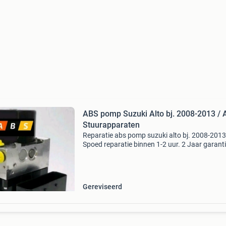
ABS pomp Suzuki Alto bj. 2008-2013 /
Stuurapparaten
Reparatie abs pomp suzuki alto bj. 2008-2013
Spoed reparatie binnen 1-2 uur. 2 Jaar garant
meest voorkomende foutcodes: pompmotor w
niet c1061 spanningsvoorziening pompunit c
abs pomp mot
Gereviseerd