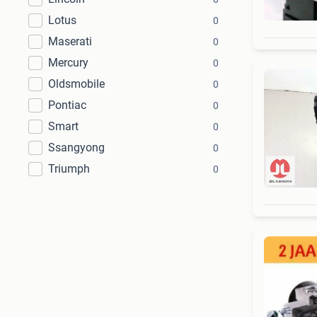
Lotus
0
Maserati
0
Mercury
0
Oldsmobile
0
Pontiac
0
Smart
0
Ssangyong
0
Triumph
0