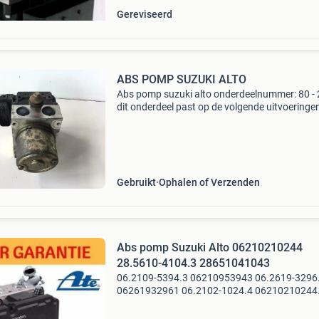
Gereviseerd
ABS POMP SUZUKI ALTO
Abs pomp suzuki alto onderdeelnummer: 80 -
dit onderdeel past op de volgende uitvoeringen
suzuki alto vi (ff, ha24_) 6/1/2002 tot 12/1/2
1.1 (Rf410) 63 cc 46 kw 6/1/2002 tot 12/1/2
extra p
Gebruikt
Ophalen of Verzenden
Abs pomp Suzuki Alto 06210210244
28.5610-4104.3 28651041043
06.2109-5394.3 06210953943 06.2619-3296
06261932961 06.2102-1024.4 06210210244
28.5610-4104.3 28651041043 10.2619-3294
10261932941 06.2109-5393.3 06210953933