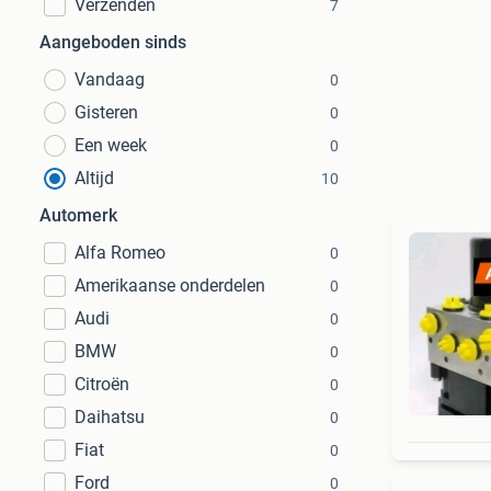
Verzenden
7
Aangeboden sinds
Vandaag
0
Gisteren
0
Een week
0
Altijd
10
Automerk
Alfa Romeo
0
Amerikaanse onderdelen
0
Audi
0
BMW
0
Citroën
0
Daihatsu
0
Fiat
0
Ford
0