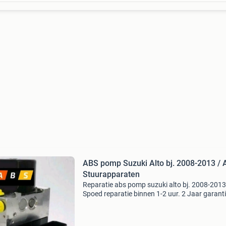
ABS pomp Suzuki Alto bj. 2008-2013 /
Stuurapparaten
Reparatie abs pomp suzuki alto bj. 2008-2013
Spoed reparatie binnen 1-2 uur. 2 Jaar garant
meest voorkomende foutcodes: pompmotor w
niet c1061 spanningsvoorziening pompunit c
abs pomp mot