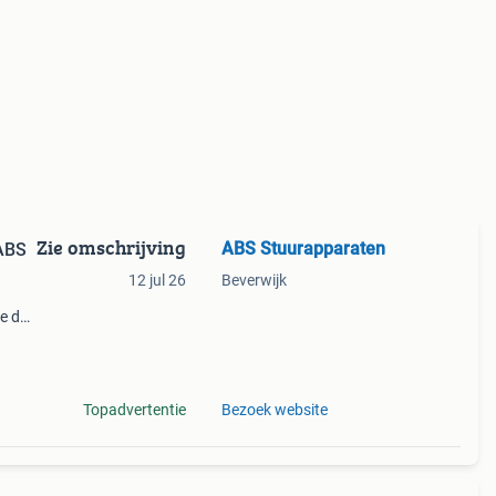
Zie omschrijving
ABS Stuurapparaten
 ABS
12 jul 26
Beverwijk
ie de
erkt
1061
Topadvertentie
Bezoek website