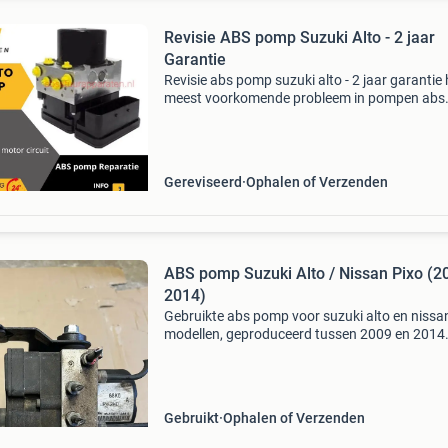
Revisie ABS pomp Suzuki Alto - 2 jaar
Garantie
Revisie abs pomp suzuki alto - 2 jaar garantie 
meest voorkomende probleem in pompen abs
suzuki: foutcodes met betrekking tot de abs-
pompmotor opgeslagen c1061
spanningsvoorziening pompunit c1061 a
Gereviseerd
Ophalen of Verzenden
ABS pomp Suzuki Alto / Nissan Pixo (2
2014)
Gebruikte abs pomp voor suzuki alto en nissa
modellen, geproduceerd tussen 2009 en 2014.
onderdeel is zorgvuldig gedemonteerd en gete
functionaliteit. Ideaal als vervangend onderde
Gebruikt
Ophalen of Verzenden