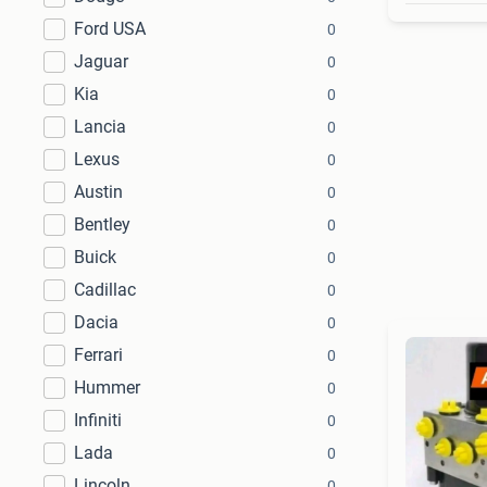
Ford USA
0
Jaguar
0
Kia
0
Lancia
0
Lexus
0
Austin
0
Bentley
0
Buick
0
Cadillac
0
Dacia
0
Ferrari
0
Hummer
0
Infiniti
0
Lada
0
Lincoln
0