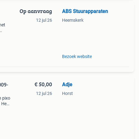
Op aanvraag
ABS Stuurapparaten
12 jul 26
Heemskerk
het
Bezoek website
€ 50,00
Adje
009-
12 jul 26
Horst
n pixo
 Het
st op
el vo