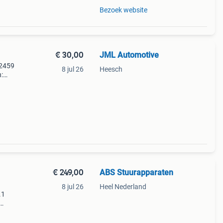
Bezoek website
€ 30,00
JML Automotive
 2459
8 jul 26
Heesch
:
009
008
€ 249,00
ABS Stuurapparaten
8 jul 26
Heel Nederland
.1
.1