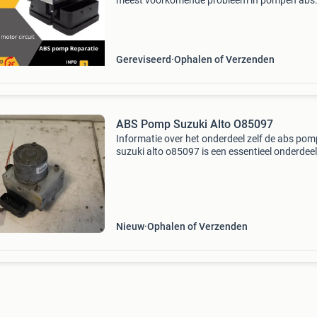
meest voorkomende probleem in pompen abs
suzuki: foutcodes met betrekking tot de abs-
pompmotor opgeslagen c1061
spanningsvoorziening pompunit c1061 a
Gereviseerd
Ophalen of Verzenden
ABS Pomp Suzuki Alto O85097
Informatie over het onderdeel zelf de abs pom
suzuki alto o85097 is een essentieel onderdee
het antiblokkeer systeem van de suzuki alto . 
pomp is ontworpen om de remdruk te regelen 
vo
Nieuw
Ophalen of Verzenden