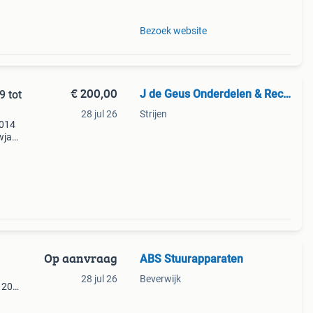
Bezoek website
€ 200,00
J de Geus Onderdelen & Recycling
9 tot
28 jul 26
Strijen
2014
wjaar
10244
Op aanvraag
ABS Stuurapparaten
28 jul 26
Beverwijk
120
tie