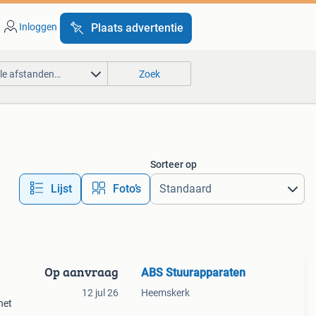
Inloggen
Plaats advertentie
lle afstanden…
Zoek
Sorteer op
Lijst
Foto’s
Op aanvraag
ABS Stuurapparaten
12 jul 26
Heemskerk
het