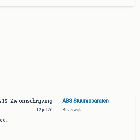
Zie omschrijving
ABS Stuurapparaten
 ABS
12 jul 26
Beverwijk
ie de
erkt
1061