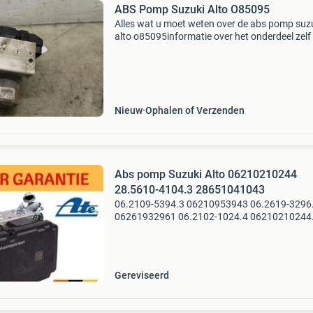
ABS Pomp Suzuki Alto O85095
Alles wat u moet weten over de abs pomp suz
alto o85095informatie over het onderdeel zelf
abs pomp suzuki alto o85095 is een cruciaal
onderdeel van het remsysteem van de suzuki a
Deze pomp
Nieuw
Ophalen of Verzenden
Abs pomp Suzuki Alto 06210210244
28.5610-4104.3 28651041043
06.2109-5394.3 06210953943 06.2619-3296
06261932961 06.2102-1024.4 06210210244
28.5610-4104.3 28651041043 10.2619-3294
10261932941 06.2109-5393.3 06210953933
28.5610-4304.3 28561043043 06.2102-102
Gereviseerd