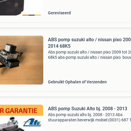
28.5610-4304.3 28561043043 06.2102-102
Gereviseerd
ABS pomp suzuki alto / nissan pixo 200
2014 68K5
Abs pomp suzuki alto / nissan pixo 2009 tot 
68k5 abs-pomp suzuki alto / nissan pixo bou
: 2009 2010 2011 2012 2013 2014
onderdeelnummer : 06.2102-1024.4 062102
68K5 68k5k10b2wdmt sta
Gebruikt
Ophalen of Verzenden
ABS pomp Suzuki Alto bj. 2008 - 2013
Abs pomp suzuki alto bj. 2008 - 2013 Abs
stuurapparaten beverwijk mobiel (0031) 687 
809 info@absstuurapparaten.nl spoed repara
binnen 1 dag 06.2109-5394.3 06210953943