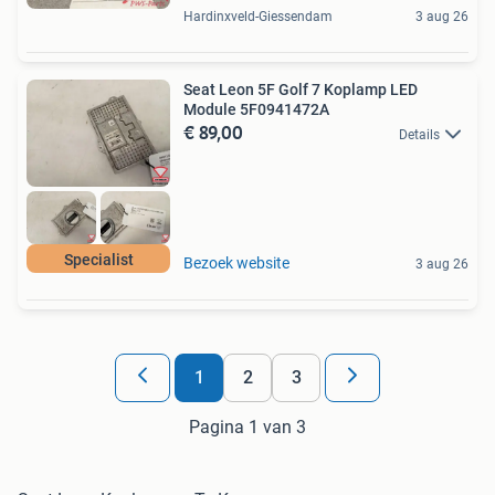
Hardinxveld-Giessendam
3 aug 26
Seat Leon 5F Golf 7 Koplamp LED
Module 5F0941472A
€ 89,00
Details
Specialist
Bezoek website
3 aug 26
1
2
3
Pagina 1 van 3