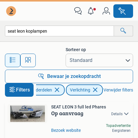
Verlichting
Sorteer op
Alle afstanden…
Bewaar je zoekopdracht
Filters
Auto-onderdelen
Verlichting
Verwijder filters
SEAT LEON 3 full led Phares
Op aanvraag
Details
Topadvertentie
Bezoek website
Eergisteren