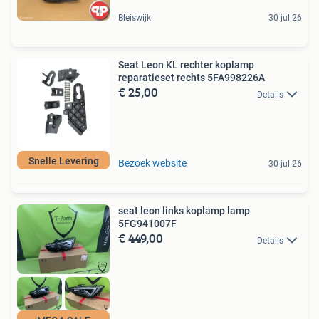
Bleiswijk
30 jul 26
Seat Leon KL rechter koplamp
reparatieset rechts 5FA998226A
€ 25,00
Details
Snelle Levering
Bezoek website
30 jul 26
seat leon links koplamp lamp
5FG941007F
€ 449,00
Details