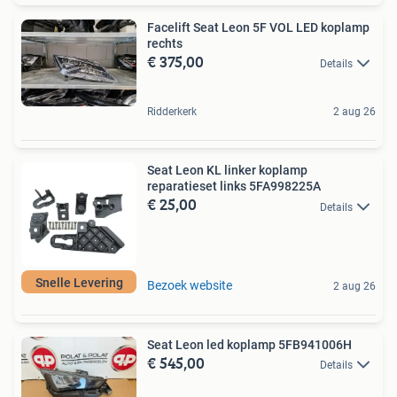
Facelift Seat Leon 5F VOL LED koplamp
rechts
€ 375,00
Details
Ridderkerk
2 aug 26
Seat Leon KL linker koplamp
reparatieset links 5FA998225A
€ 25,00
Details
Snelle Levering
Bezoek website
2 aug 26
Seat Leon led koplamp 5FB941006H
€ 545,00
Details