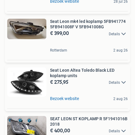
Bezoek website
28 jul 26
Seat Leon mk4 led koplamp 5FB941774
5FB941008F V 5FB941008G
€ 399,00
Details
Rotterdam
2 aug 26
Seat Leon Altea Toledo Black LED
koplamp units
€ 275,95
Details
Bezoek website
2 aug 26
SEAT LEON ST KOPLAMP R 5F1941016B
2018
€ 400,00
Details