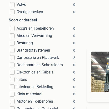
Volvo
0
Overige merken
0
Soort onderdeel
Accu's en Toebehoren
0
Airco en Verwarming
0
Besturing
0
Brandstofsystemen
0
Carrosserie en Plaatwerk
2
Dashboard en Schakelaars
0
Elektronica en Kabels
0
Filters
0
Interieur en Bekleding
0
Klein materiaal
0
Motor en Toebehoren
0
Ophanging en Onderstel
0