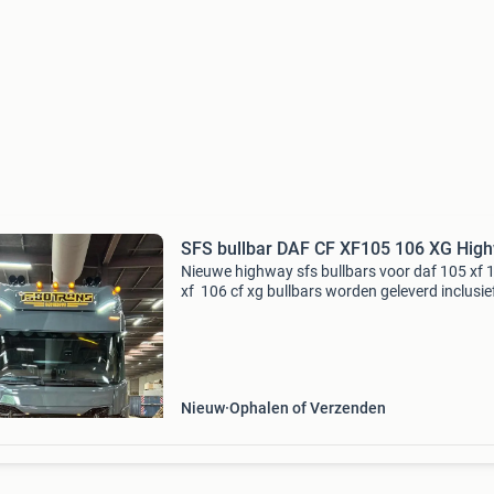
SFS bullbar DAF CF XF105 106 XG Hig
Nieuwe highway sfs bullbars voor daf 105 xf 
xf 106 cf xg bullbars worden geleverd inclusief
bevestigings steunen lamp steun voor 4 lamp
Stootrubbers opstap rubbers prijs sfs bullbar
highway &
Nieuw
Ophalen of Verzenden