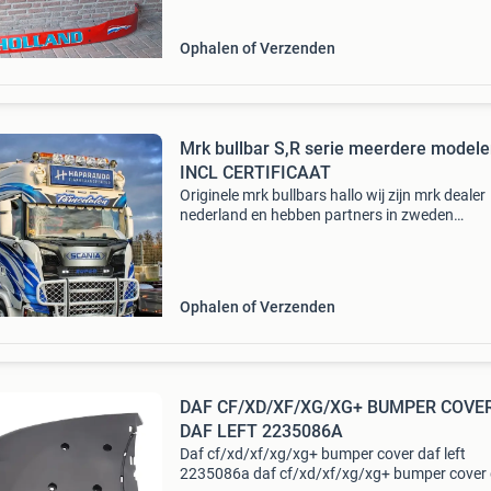
Ophalen of Verzenden
Mrk bullbar S,R serie meerdere modele
INCL CERTIFICAAT
Originele mrk bullbars hallo wij zijn mrk dealer
nederland en hebben partners in zweden
noorwegen en finland ,kortom een vertrouwd 
Wij leveren bullbars voor vrachtwagens. Bullb
zijn super moo
Ophalen of Verzenden
DAF CF/XD/XF/XG/XG+ BUMPER COVE
DAF LEFT 2235086A
Daf cf/xd/xf/xg/xg+ bumper cover daf left
2235086a daf cf/xd/xf/xg/xg+ bumper cover 