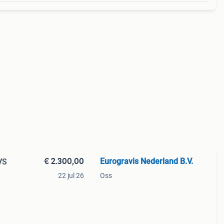
€ 2.300,00
Eurogravis Nederland B.V.
VS
22 jul 26
Oss
ct
ring: