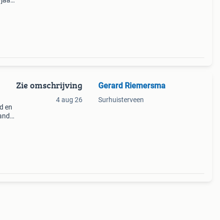
wjaar
at
m.
Zie omschrijving
Gerard Riemersma
4 aug 26
Surhuisterveen
nd en
land
ars
elast