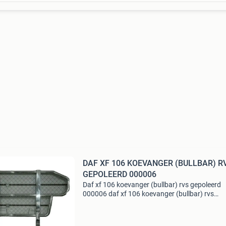
DAF XF 106 KOEVANGER (BULLBAR) R
GEPOLEERD 000006
Daf xf 106 koevanger (bullbar) rvs gepoleerd
000006 daf xf 106 koevanger (bullbar) rvs
gepoleerd artiklenummer: 000006 extra produ
informatie: prijs (exclusief btw): €2300,00 leve
ophalen