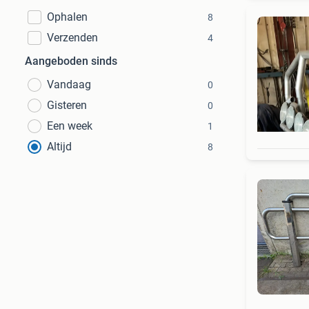
Ophalen
8
Verzenden
4
Aangeboden sinds
Vandaag
0
Gisteren
0
Een week
1
Altijd
8