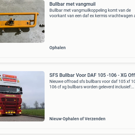
Bullbar met vangmuil
Bullbar met vangmuilkoppeling komt van de
voorkant van een daf ex kermis vrachtwagen 
Ophalen
SFS Bullbar Voor DAF 105 -106 - XG Of
Nieuwe offroad sfs bullbars voor daf 105 xf 1
106 cf xg bullbars worden geleverd inclusief:
bevestigings steunen lamp steun voor 4 lamp
Stootrubbers opstap rubbers prijs sfs bullbar o
road
Nieuw
Ophalen of Verzenden