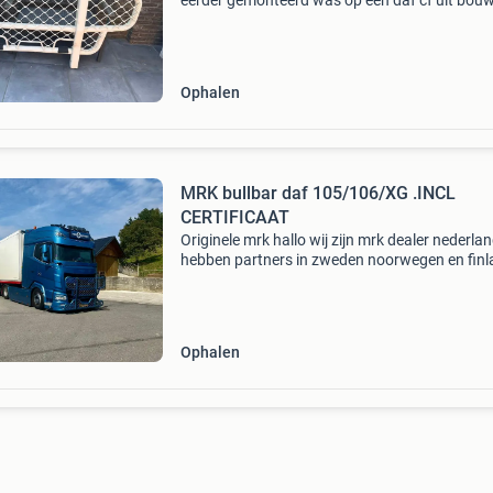
eerder gemonteerd was op een daf cf uit bou
2016. De steunen voor deze bullbar zijn op ma
gemaakt, wat zorgt voor een perfecte pasvor
Ideaal voor
Ophalen
MRK bullbar daf 105/106/XG .INCL
CERTIFICAAT
Originele mrk hallo wij zijn mrk dealer nederla
hebben partners in zweden noorwegen en fin
,kortom een vertrouwd merk. Wij leveren bullb
voor vrachtwagens. Bullbars zijn super mooi g
Ophalen