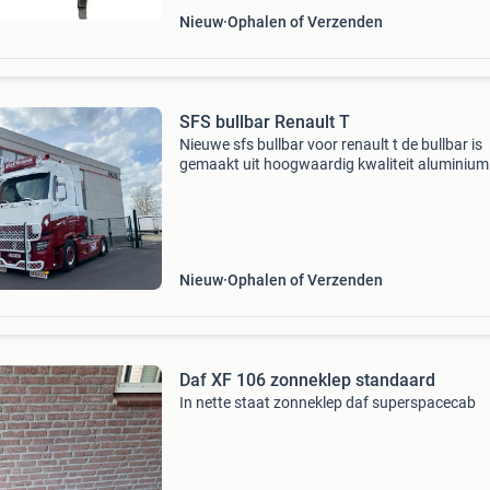
Nieuw
Ophalen of Verzenden
SFS bullbar Renault T
Nieuwe sfs bullbar voor renault t de bullbar is
gemaakt uit hoogwaardig kwaliteit aluminium
wordt standaard afgeleverd inclusief • bevest
steunen • lampsteun in de midden voor 4 lam
Nieuw
Ophalen of Verzenden
Daf XF 106 zonneklep standaard
In nette staat zonneklep daf superspacecab