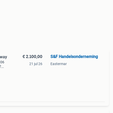
€ 2.100,00
S&F Handelsonderneming
hway
106
21 jul 26
Eastermar
:
en.