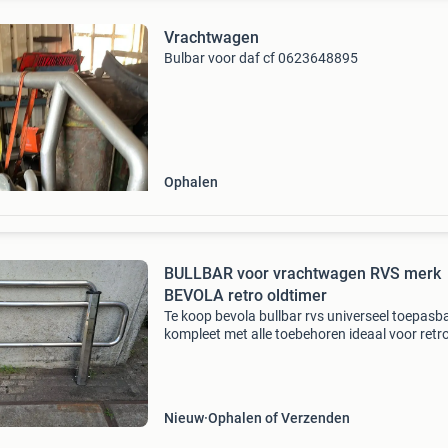
Vrachtwagen
Bulbar voor daf cf 0623648895
Ophalen
BULLBAR voor vrachtwagen RVS merk
BEVOLA retro oldtimer
Te koop bevola bullbar rvs universeel toepasb
kompleet met alle toebehoren ideaal voor retro
oldtimer vrachtwagen is recht , moet even gep
worden op te halen in beverwijk daf volvo sca
me
Nieuw
Ophalen of Verzenden