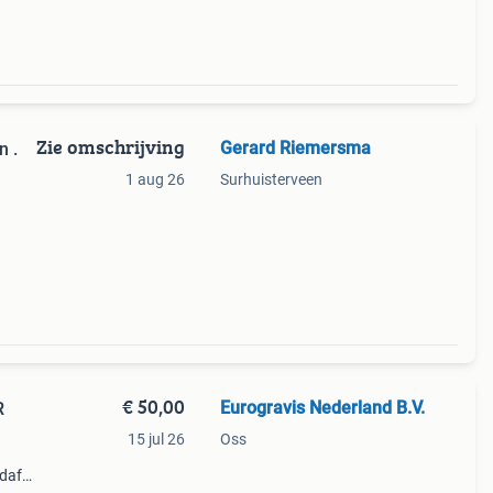
Zie omschrijving
Gerard Riemersma
n .
1 aug 26
Surhuisterveen
merk.
ars
€ 50,00
Eurogravis Nederland B.V.
R
15 jul 26
Oss
daf