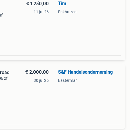
€ 1.250,00
Tim
11 jul 26
Enkhuizen
af
€ 2.000,00
S&F Handelsonderneming
froad
06 xf
30 jul 26
Eastermar
en.
ff-