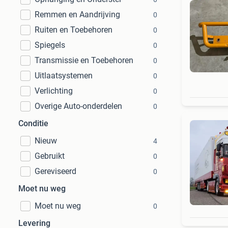
Remmen en Aandrijving
0
Ruiten en Toebehoren
0
Spiegels
0
Transmissie en Toebehoren
0
Uitlaatsystemen
0
Verlichting
0
Overige Auto-onderdelen
0
Conditie
Nieuw
4
Gebruikt
0
Gereviseerd
0
Moet nu weg
Moet nu weg
0
Levering