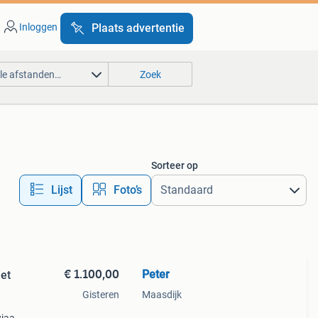
Inloggen
Plaats advertentie
lle afstanden…
Zoek
Sorteer op
Lijst
Foto’s
€ 1.100,00
Peter
et
Gisteren
Maasdijk