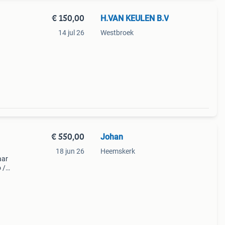
€ 150,00
H.VAN KEULEN B.V
14 jul 26
Westbroek
€ 550,00
Johan
18 jun 26
Heemskerk
aar
 /
oetst
nia