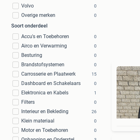
Volvo
0
Overige merken
0
Soort onderdeel
Accu's en Toebehoren
0
Airco en Verwarming
0
Besturing
0
Brandstofsystemen
0
Carrosserie en Plaatwerk
15
Dashboard en Schakelaars
0
Elektronica en Kabels
1
Filters
0
Interieur en Bekleding
26
Klein materiaal
0
Motor en Toebehoren
0
Ophanging en Onderstel
3