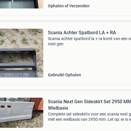
Ophalen of Verzenden
Scania Achter Spatbord LA + RA
Scania achter spatbord la + ra komt van een 
next gen
Gebruikt
Ophalen
Scania Next Gen Sideskirt Set 2950 M
Wielbasis
Complete set sideskirts voor een scania next 
met een wielbasis van 2950 mm. Let op: er is 
beperking aan de bijrijderskant, zie foto&#39;
details.