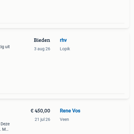
Bieden
rhv
g uit
3 aug 26
Lopik
€ 450,00
Rene Vos
21 jul 26
Veen
. Deze
s. Met