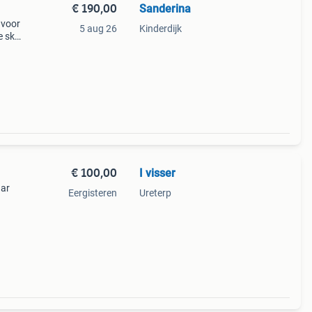
€ 190,00
Sanderina
 voor
5 aug 26
Kinderdijk
e sky
id en
€ 100,00
I visser
aar
Eergisteren
Ureterp