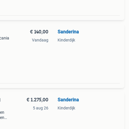
€ 140,00
Sanderina
scania
Vandaag
Kinderdijk
€ 1.275,00
Sanderina
M
5 aug 26
Kinderdijk
gen
een
s voor