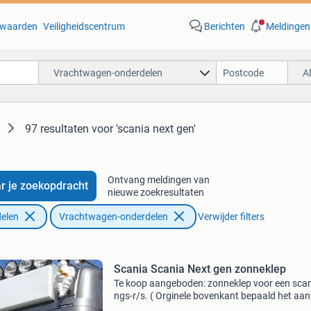
waarden
Veiligheidscentrum
Berichten
Meldingen
Vrachtwagen-onderdelen
A
97 resultaten
voor 'scania next gen'
Ontvang meldingen van
r je zoekopdracht
nieuwe zoekresultaten
elen
Vrachtwagen-onderdelen
Verwijder filters
Scania Scania Next gen zonneklep
Te koop aangeboden: zonneklep voor een sca
ngs-r/s. ( Orginele bovenkant bepaald het aan
toplichtjes) deze zonneklep is 30cm laag. Juis