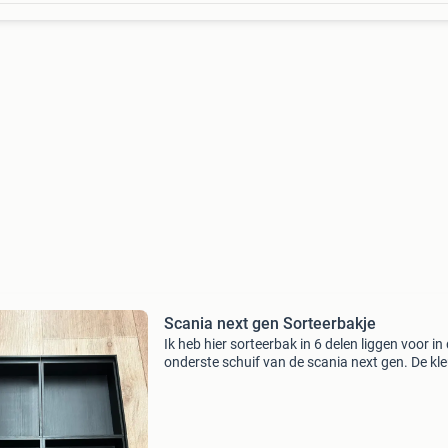
Scania next gen Sorteerbakje
Ik heb hier sorteerbak in 6 delen liggen voor in
onderste schuif van de scania next gen. De kle
zwart met bordeaux logo. 1 Bak is los waar u 
cmr’s/papieren in kunt steken. Zo moet u niet 