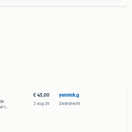
€ 45,00
yannick.g
 de
2 aug 26
Zwijndrecht
ur is
de
al