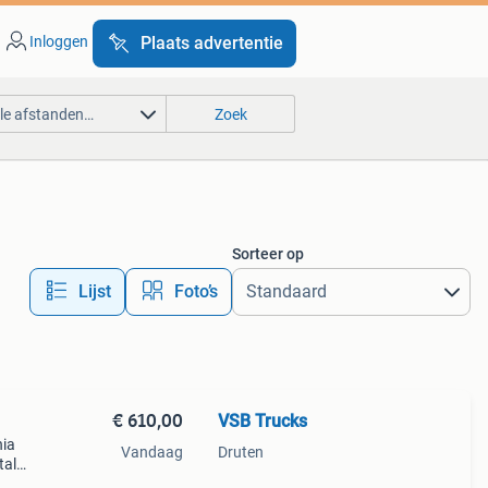
Inloggen
Plaats advertentie
lle afstanden…
Zoek
Sorteer op
Lijst
Foto’s
€ 610,00
VSB Trucks
nia
Vandaag
Druten
tal
te