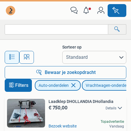
Vrachtwagen-onderdelen
Sorteer op
Alle afstanden…
Bewaar je zoekopdracht
Filters
Auto-onderdelen
Vrachtwagen-onderdele
Laadklep DHOLLANDIA DHollandia
€ 750,00
Details
Topadvertentie
Bezoek website
Vandaag