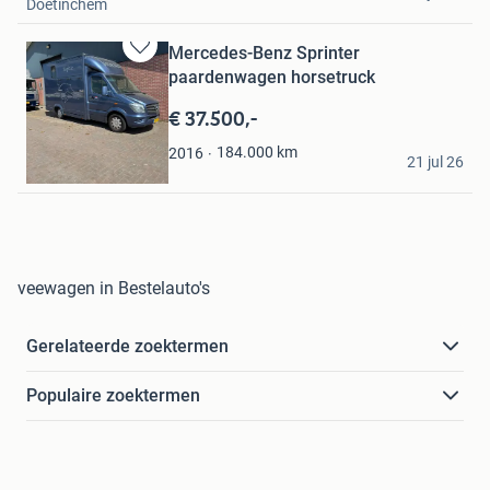
Doetinchem
Mercedes-Benz Sprinter
Bewaren
paardenwagen horsetruck
in
Mijn
€ 37.500,-
Favorieten
Sophie
184.000
km
2016
21 jul 26
Deurne
veewagen in Bestelauto's
Gerelateerde zoektermen
Populaire zoektermen