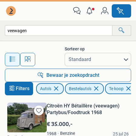
Bestelauto's
Sorteer op
Alle afstanden…
Bewaar je zoekopdracht
Filters
Auto's
Bestelauto's
Te koop
Citroën HY Bétaillère (veewagen)
Partybus/Foodtruck 1968
Bewaren
in
€ 35.000,-
Mijn
Hans ten Boom
Favorieten
Benzine
1968
25 jul 26