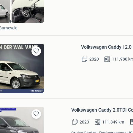
DUTCH Vans
Barneveld
Volkswagen Caddy | 2.0 
Bewaren
2020
111.980
k
in
Mijn
Favorieten
Wal Vans
Bezoek website
Volkswagen Caddy 2.0TDI Com
Bewaren
2023
111.849
km
in
Mijn