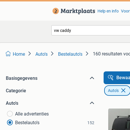
Help en info
Voor
160 resultaten
voo
Home
Auto's
Bestelauto's
Bewaa
Basisgegevens
Categorie
Auto's
Auto's
Alle advertenties
Bestelauto's
152