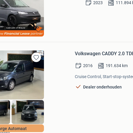
Bewaren
2023
111.894
in
Mijn
Favorieten
ease
erland
Bezoek website
Volkswagen CADDY 2.0 TD
Bewaren
2016
191.634
km
in
Mijn
Cruise Control, Start-stop-syste
Favorieten
Dealer onderhouden
Correctautokopen
rge Automaat