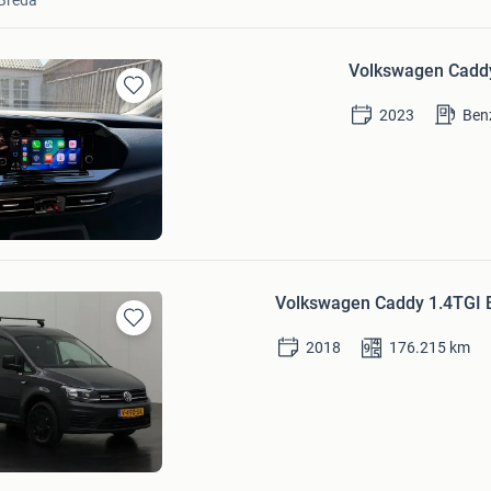
Breda
Volkswagen Caddy
Bewaren
2023
Ben
in
Mijn
Favorieten
alks
on
Volkswagen Caddy 1.4TGI 
Bewaren
2018
176.215
km
in
Mijn
Favorieten
ns.com
d
Bezoek website