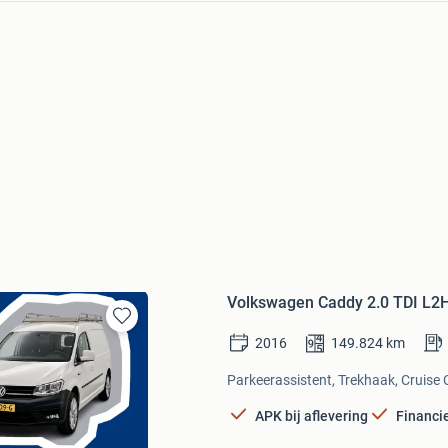
Volkswagen Caddy 2.0 TDI L2H
Bewaren
2016
149.824
km
in
Mijn
Parkeerassistent, Trekhaak, Cruise C
Favorieten
APK bij aflevering
Financi