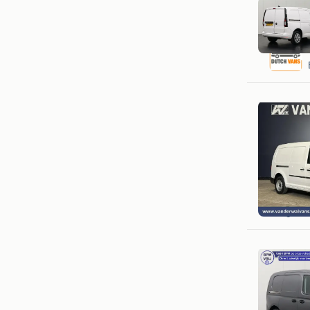
Van der 
Langerak