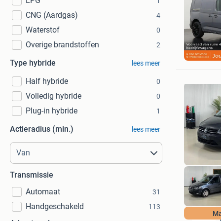
LPG
1
CNG (Aardgas)
4
Waterstof
0
Overige brandstoffen
2
Action L
Heel Ned
Type hybride
lees meer
Half hybride
0
Volledig hybride
0
Plug-in hybride
1
Actieradius (min.)
lees meer
Transmissie
Automaat
31
Handgeschakeld
113
Ma