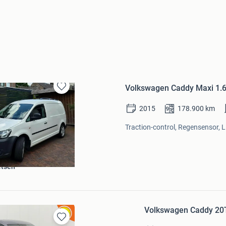
Volkswagen Caddy Maxi 1.6 T
Bewaren
in
2015
178.900
km
Mijn
Favorieten
Traction-control, Regensensor, L
etsen
Volkswagen Caddy 20TD