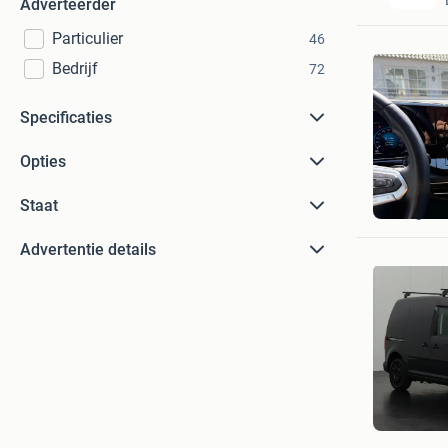
Adverteerder
Particulier
46
Bedrijf
72
Specificaties
Opties
Kees Sch
Staat
Hoogelo
Advertentie details
Dutchva
Barnevel