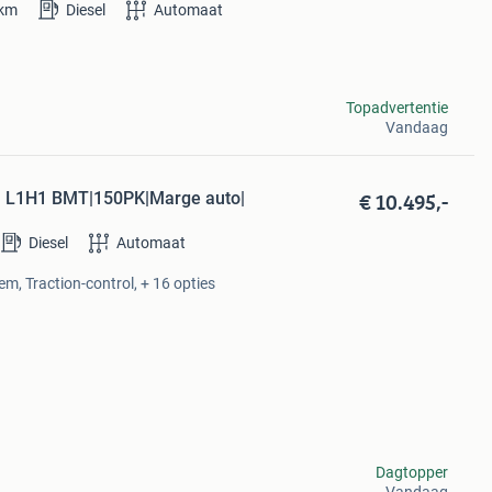
km
Diesel
Automaat
Topadvertentie
Vandaag
€ 10.495,-
I L1H1 BMT|150PK|Marge auto|
Diesel
Automaat
em, Traction-control, + 16 opties
Dagtopper