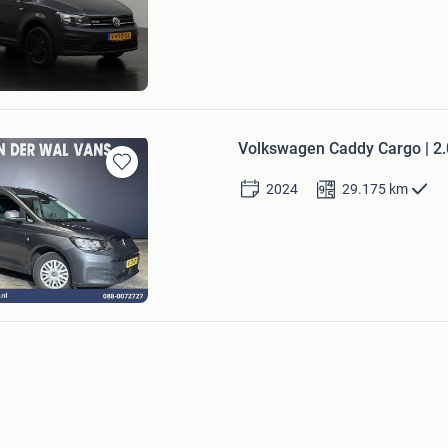
Mijn
Favorieten
ns.com
d
Bezoek website
Volkswagen Caddy Cargo | 2
Bewaren
2024
29.175
km
in
Mijn
Favorieten
Wal Vans
Bezoek website