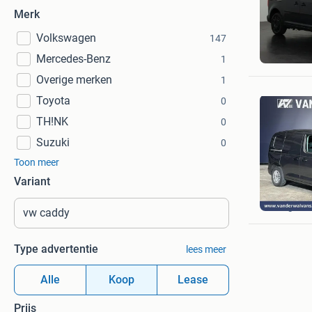
Merk
Volkswagen
147
Dutchva
Mercedes-Benz
Barnevel
1
Overige merken
1
Toyota
0
TH!NK
0
Suzuki
0
Toon meer
Variant
Van der 
Langerak
Type advertentie
lees meer
Alle
Koop
Lease
Prijs