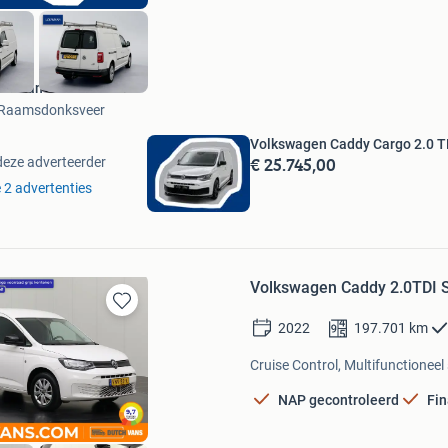
busvan
Raamsdonksveer
Volkswagen Caddy Cargo 2.0 TDI
€ 25.745,00
deze adverteerder
e 2 advertenties
Volkswagen Caddy 2.0TDI Styl
Bewaren
2022
197.701
km
in
Mijn
Cruise Control, Multifunctioneel
Favorieten
NAP gecontroleerd
Fin