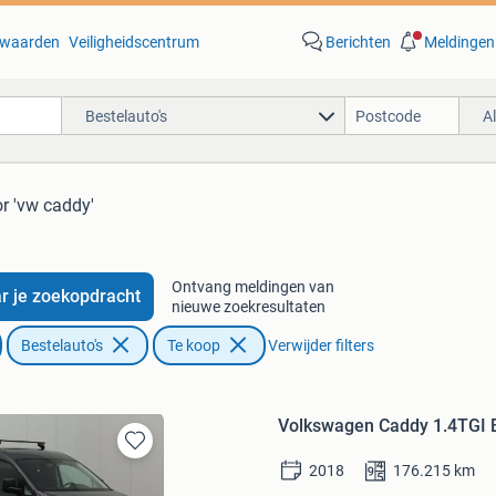
waarden
Veiligheidscentrum
Berichten
Meldingen
Bestelauto's
A
r 'vw caddy'
Ontvang meldingen van
r je zoekopdracht
nieuwe zoekresultaten
Bestelauto's
Te koop
Verwijder filters
Volkswagen Caddy 1.4TGI 
Bewaren
2018
176.215
km
in