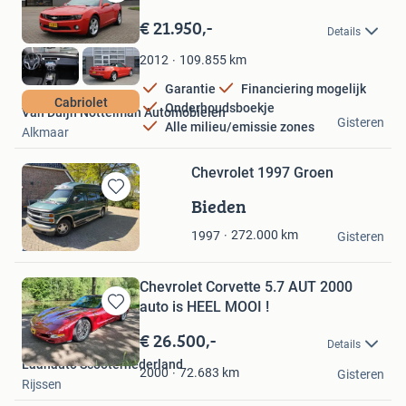
Bewaren
in
€ 21.950,-
Details
Mijn
Favorieten
109.855
km
2012
Garantie
Financiering mogelijk
Cabriolet
Onderhoudsboekje
Van Duijn Nottelman Automobielen
Gisteren
Alle milieu/emissie zones
Alkmaar
Chevrolet 1997 Groen
Bieden
Bewaren
in
Chris Klein
272.000
km
1997
Mijn
Gisteren
Zuidwolde
Favorieten
Chevrolet Corvette 5.7 AUT 2000
auto is HEEL MOOI !
Bewaren
in
€ 26.500,-
Details
Mijn
Laanauto Scooternederland
Favorieten
72.683
km
2000
Gisteren
Rijssen