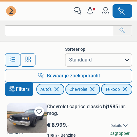
Chevrolet
Sorteer op
Alle afstanden…
Bewaar je zoekopdracht
Filters
Auto's
Chevrolet
Te koop
Chevrolet caprice classic bj1985 inr.
mog.
Bewaren
in
€ 8.999,-
Details
Mijn
bouncer
Dagtopper
Favorieten
Benzine
1985