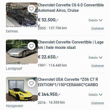
Chevrolet Corvette C6 6.0 Convertible
Automaat Airco, Cruise
Bewaren
in
€ 32.500,-
Details
Mijn
Grootauto-Van Es B.V.
Favorieten
137.706
km
2005
Gisteren
Eemnes
Chevrolet Corvette Convertible | Lage
km | hele mooie staat
Bewaren
in
€ 22.650,-
Details
Mijn
Limitless Cars
Favorieten
114.440
km
1997
Gisteren
Landgraaf
Chevrolet USA Corvette *Z06 C7 R
EDITION*1/150*CERAMIC*CARBO
Bewaren
in
€ 144.950,-
Details
Mijn
JHL AUTOMOTIVE
Favorieten
16.539
km
2016
Gisteren
Hoogeveen