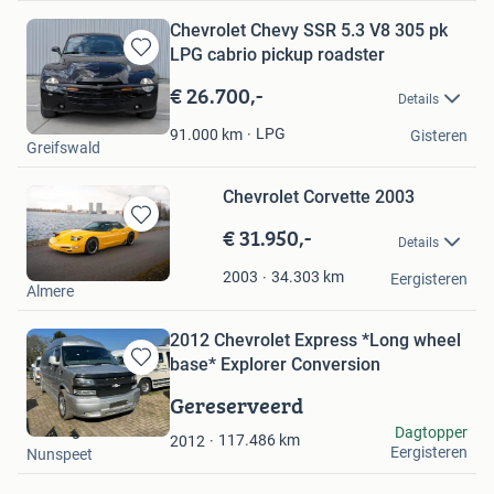
Chevrolet Chevy SSR 5.3 V8 305 pk
LPG cabrio pickup roadster
Bewaren
in
€ 26.700,-
Details
Mijn
Robert Klitzing
Favorieten
LPG
91.000
km
Gisteren
Greifswald
Chevrolet Corvette 2003
€ 31.950,-
Bewaren
Details
in
House of Speed
Mijn
34.303
km
2003
Eergisteren
Almere
Favorieten
2012 Chevrolet Express *Long wheel
base* Explorer Conversion
Bewaren
in
Gereserveerd
Mijn
The Big 3
Dagtopper
Favorieten
117.486
km
2012
Eergisteren
Nunspeet