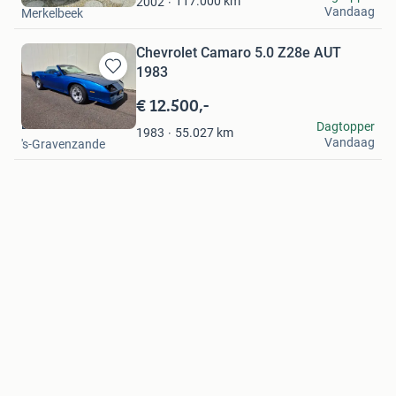
117.000
km
2002
Vandaag
Merkelbeek
Chevrolet Camaro 5.0 Z28e AUT
1983
Bewaren
in
€ 12.500,-
Mijn
Evan
Dagtopper
Favorieten
55.027
km
1983
Vandaag
's-Gravenzande