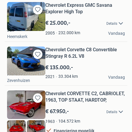
Chevrolet Express GMC Savana
Explorer High Top
Bewaren
in
€ 25.000,-
Details
Mijn
Jan
Favorieten
232.000
km
2005
Vandaag
Heemskerk
Chevrolet Corvette C8 Convertible
Stingray R 6.2L V8
Bewaren
in
€ 135.000,-
Mijn
Pe Cars
Favorieten
33.304
km
2021
Vandaag
Zevenhuizen
Chevrolet CORVETTE C2, CABRIOLET,
1963, TOP STAAT, HARDTOP,
Bewaren
in
€ 67.950,-
Details
Mijn
Favorieten
104.572
km
1963
Financiering mogelijk