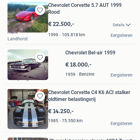
Chevrolet Corvette 5.7 AUT 1999
Rood
Bewaren
in
€ 22.500,-
Details
Mijn
mark
Favorieten
109.818
km
1999
Eergisteren
Landhorst
Chevrolet Bel-air 1959
€ 18.000,-
Bewaren
in
Frank
Benzine
1959
Mijn
Eergisteren
Stampersgat
Favorieten
Chevrolet Corvette C4 K6 ACI stalker
oldtimer belastingvrij
Bewaren
in
€ 14.250,-
Mijn
Favorieten
B.J.
75.550
km
1985
Eergisteren
Purmerend