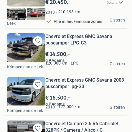
€ 20.450,-
Details
Mijn
Favorieten
210.193
km
2013
Auto Egberts B.V.
Gisteren
Alle milieu/emissie zones
Leek
Chevrolet Express GMC Savana
buscamper LPG-G3
Bewaren
in
€ 14.500,-
Mijn
Handelsonderneming P.Adams
Favorieten
LPG
220.000
km
Gisteren
Krimpen aan de Lek
Chevrolet Express GMC Savana 2003
buscamper lpg-G3
Bewaren
in
€ 16.500,-
Mijn
Handelsonderneming P.Adams
Favorieten
172.000
km
2010
Gisteren
Krimpen aan de Lek
Chevrolet Camaro 3.6 V6 Cabriolet
328PK / Camera / Airco / C