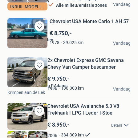
HJM Mulder Auto's bv
Vandaag
Alle milieu/emissie zones
INRUIL MOGELIJK
Apeldoorn
Chevrolet USA Monte Carlo 1 AH 57
€ 8.750,-
Bewaren
in
Autobedrijf Trommelen
39.025
km
1978
Mijn
Vandaag
Goirle
Favorieten
2x Chevrolet Express GMC Savana
Chevy Van Camper buscamper
Bewaren
in
€ 9.750,-
Mijn
Handelsonderneming P.Adams
Favorieten
180.000
km
1996
Vandaag
Krimpen aan de Lek
Chevrolet USA Avalanche 5.3 V8
Trekhaak I LPG I Leder I Stoe
Bewaren
in
€ 8.950,-
Details
Mijn
Favorieten
384.309
km
2006