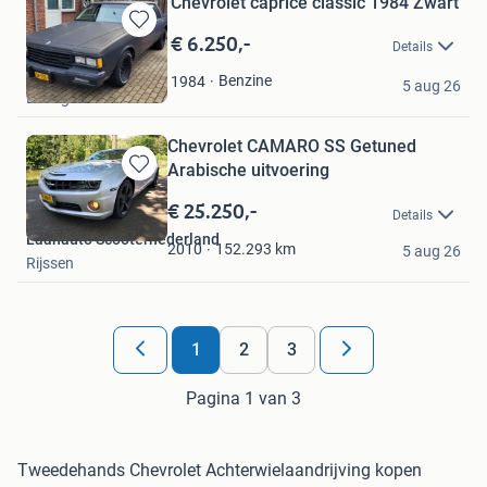
Chevrolet caprice classic 1984 Zwart
€ 6.250,-
Bewaren
Details
in
RV
Mijn
Benzine
1984
5 aug 26
Landgraaf
Favorieten
Chevrolet CAMARO SS Getuned
Arabische uitvoering
Bewaren
in
€ 25.250,-
Details
Mijn
Laanauto Scooternederland
Favorieten
152.293
km
2010
5 aug 26
Rijssen
1
2
3
Pagina 1 van 3
Tweedehands Chevrolet Achterwielaandrijving kopen