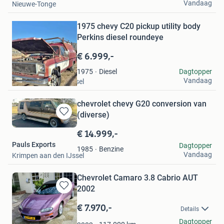
Vandaag
Nieuwe-Tonge
Bewaren
in
Mijn
1975 chevy C20 pickup utility body
Favorieten
Perkins diesel roundeye
€ 6.999,-
Pauls Exports
Diesel
Dagtopper
1975
Vandaag
Krimpen aan den IJssel
chevrolet chevy G20 conversion van
(diverse)
Bewaren
in
€ 14.999,-
Mijn
Pauls Exports
Dagtopper
Favorieten
Benzine
1985
Vandaag
Krimpen aan den IJssel
Chevrolet Camaro 3.8 Cabrio AUT
2002
Bewaren
in
€ 7.970,-
Details
Mijn
Jörn
Dagtopper
Favorieten