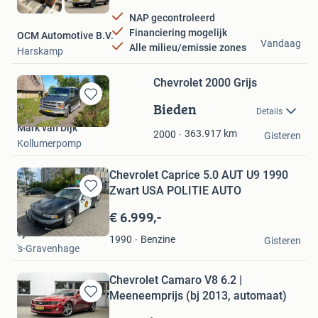
NAP gecontroleerd
Financiering mogelijk
OCM Automotive B.V.
Vandaag
Alle milieu/emissie zones
Harskamp
Chevrolet 2000 Grijs
Bieden
Bewaren
Details
in
Mark van Dijk
Mijn
363.917
km
2000
Gisteren
Kollumerpomp
Favorieten
Chevrolet Caprice 5.0 AUT U9 1990
Zwart USA POLITIE AUTO
Bewaren
in
€ 6.999,-
Mijn
Sjaak Selier
Favorieten
Benzine
1990
Gisteren
's-Gravenhage
Chevrolet Camaro V8 6.2 |
Meeneemprijs (bj 2013, automaat)
Bewaren
in