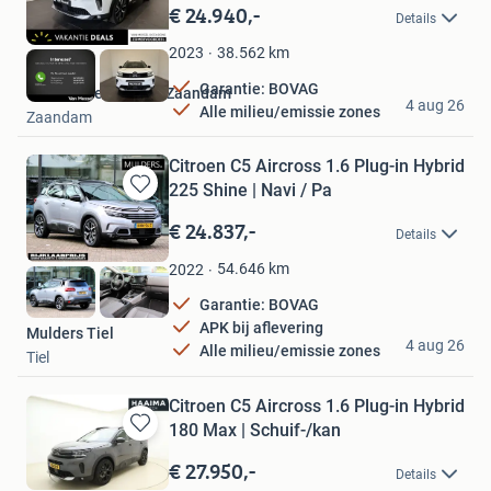
in
€ 24.940,-
Details
Mijn
Favorieten
38.562
km
2023
Garantie: BOVAG
Van Mossel Citroën Zaandam
4 aug 26
Alle milieu/emissie zones
Zaandam
Citroen C5 Aircross 1.6 Plug-in Hybrid
225 Shine | Navi / Pa
Bewaren
in
€ 24.837,-
Details
Mijn
Favorieten
54.646
km
2022
Garantie: BOVAG
APK bij aflevering
Mulders Tiel
4 aug 26
Alle milieu/emissie zones
Tiel
Citroen C5 Aircross 1.6 Plug-in Hybrid
180 Max | Schuif-/kan
Bewaren
in
€ 27.950,-
Details
Mijn