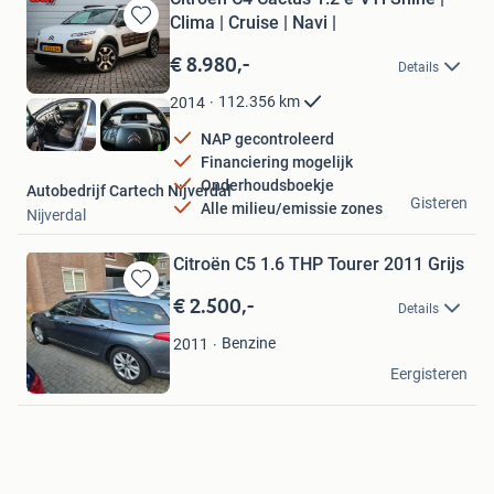
Clima | Cruise | Navi |
Bewaren
in
€ 8.980,-
Details
Mijn
Favorieten
112.356
km
2014
NAP gecontroleerd
Financiering mogelijk
Onderhoudsboekje
Autobedrijf Cartech Nijverdal
Gisteren
Alle milieu/emissie zones
Nijverdal
Citroën C5 1.6 THP Tourer 2011 Grijs
€ 2.500,-
Bewaren
Details
in
Mijn
Benzine
2011
Favorieten
B
Eergisteren
Kerkrade