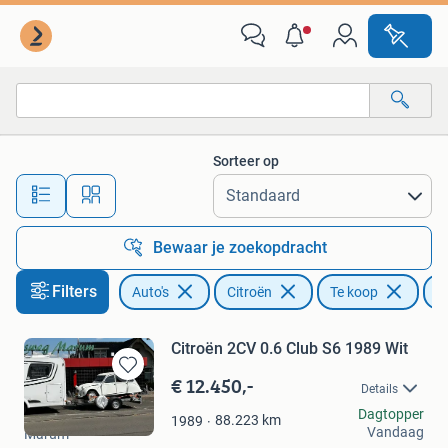
Citroën
Sorteer op
Alle afstanden…
Bewaar je zoekopdracht
Filters
Auto's
Citroën
Te koop
K
Citroën 2CV 0.6 Club S6 1989 Wit
€ 12.450,-
Bewaren
Details
in
Ben
Dagtopper
Mijn
88.223
km
1989
Vandaag
Marum
Favorieten