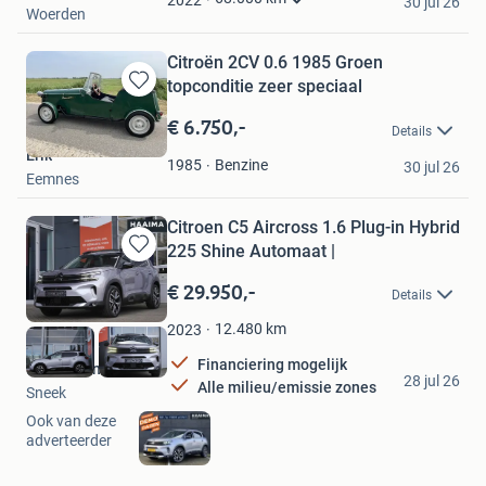
30 jul 26
Woerden
Citroën 2CV 0.6 1985 Groen
topconditie zeer speciaal
Bewaren
in
€ 6.750,-
Details
Mijn
Erik
Favorieten
Benzine
1985
30 jul 26
Eemnes
Citroen C5 Aircross 1.6 Plug-in Hybrid
225 Shine Automaat |
Bewaren
in
€ 29.950,-
Details
Mijn
Favorieten
12.480
km
2023
Financiering mogelijk
Haaima Sneek
28 jul 26
Alle milieu/emissie zones
Sneek
Ook van deze
adverteerder