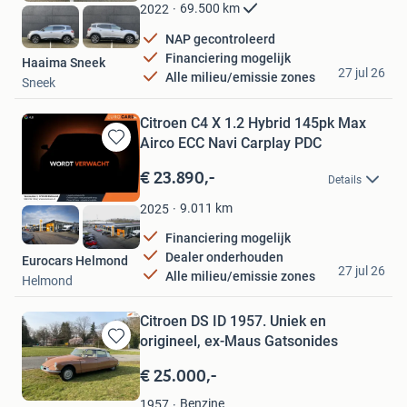
Favorieten
69.500
km
2022
NAP gecontroleerd
Financiering mogelijk
Haaima Sneek
27 jul 26
Alle milieu/emissie zones
Sneek
Citroen C4 X 1.2 Hybrid 145pk Max
Airco ECC Navi Carplay PDC
Bewaren
in
€ 23.890,-
Details
Mijn
Favorieten
9.011
km
2025
Financiering mogelijk
Dealer onderhouden
Eurocars Helmond
27 jul 26
Alle milieu/emissie zones
Helmond
Citroen DS ID 1957. Uniek en
origineel, ex-Maus Gatsonides
Bewaren
in
€ 25.000,-
Mijn
Favorieten
Benzine
1957