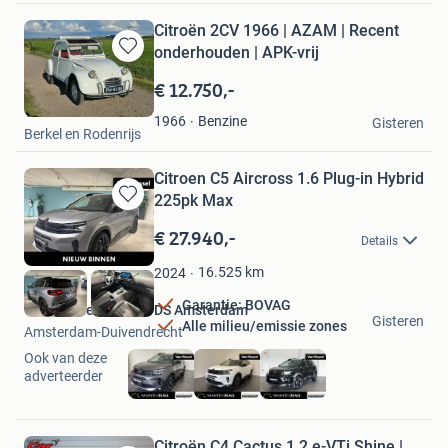
Citroën 2CV 1966 | AZAM | Recent
onderhouden | APK-vrij
Bewaren
in
€ 12.750,-
Mijn
Thomas
Favorieten
Benzine
1966
Gisteren
Berkel en Rodenrijs
Citroen C5 Aircross 1.6 Plug-in Hybrid
225pk Max
Bewaren
in
€ 27.940,-
Details
Mijn
Favorieten
16.525
km
2024
Garantie: BOVAG
Van Mossel Citroën/DS Amsterdam
Gisteren
Alle milieu/emissie zones
Amsterdam-Duivendrecht
Ook van deze
adverteerder
Citroën C4 Cactus 1.2 e-VTi Shine |