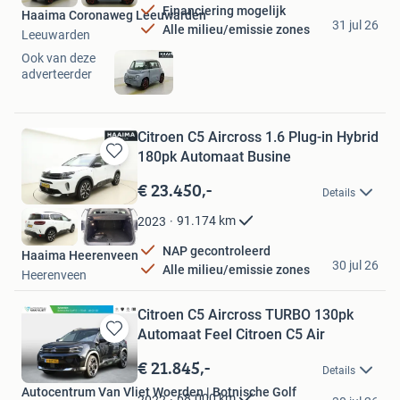
Financiering mogelijk
Haaima Coronaweg Leeuwarden
31 jul 26
Alle milieu/emissie zones
Leeuwarden
Ook van deze
adverteerder
Citroen C5 Aircross 1.6 Plug-in Hybrid
180pk Automaat Busine
Bewaren
in
€ 23.450,-
Details
Mijn
Favorieten
91.174
km
2023
NAP gecontroleerd
Haaima Heerenveen
30 jul 26
Alle milieu/emissie zones
Heerenveen
Citroen C5 Aircross TURBO 130pk
Automaat Feel Citroen C5 Air
Bewaren
in
€ 21.845,-
Details
Mijn
Autocentrum Van Vliet Woerden | Botnische Golf
Favorieten
68.000
km
2022