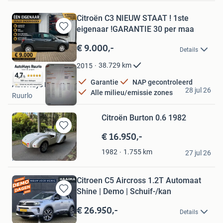
Citroën C3 NIEUW STAAT ! 1ste
eigenaar !GARANTIE 30 per maa
Bewaren
in
€ 9.000,-
Details
Mijn
Favorieten
38.729
km
2015
Garantie
NAP gecontroleerd
AutoHuys Ruurlo
28 jul 26
Alle milieu/emissie zones
Ruurlo
Citroën Burton 0.6 1982
€ 16.950,-
Bewaren
in
Marcus
1.755
km
1982
Mijn
27 jul 26
Raalte
Favorieten
Citroen C5 Aircross 1.2T Automaat
Shine | Demo | Schuif-/kan
Bewaren
in
€ 26.950,-
Details
Mijn