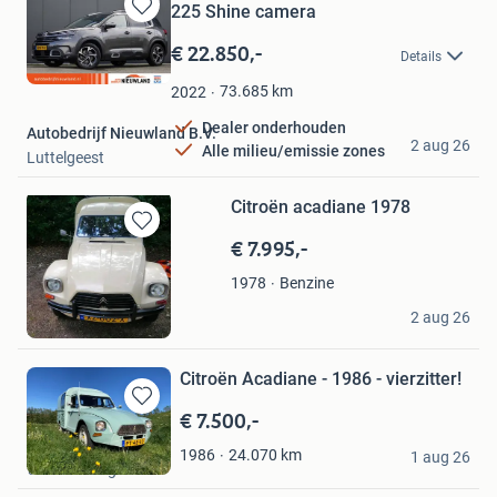
225 Shine camera
Bewaren
in
€ 22.850,-
Details
Mijn
Favorieten
73.685
km
2022
Dealer onderhouden
Autobedrijf Nieuwland B.V.
2 aug 26
Alle milieu/emissie zones
Luttelgeest
Citroën acadiane 1978
€ 7.995,-
Bewaren
in
Mijn
Benzine
1978
Favorieten
Axinja
2 aug 26
Diessen
Citroën Acadiane - 1986 - vierzitter!
€ 7.500,-
Bewaren
in
casper
24.070
km
1986
Mijn
1 aug 26
's-Gravenhage
Favorieten