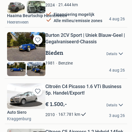
Favorieten
21.444
km
2024
Financiering mogelijk
Haaima Beurtschip Heerenveen
4 aug 26
Alle milieu/emissie zones
Heerenveen
Burton 2CV Sport | Uniek Blauw-Geel |
Gegalvaniseerd-Chassis
Bewaren
in
Bieden
Details
Mijn
Favorieten
Benzine
1981
YVijn
4 aug 26
Voorschoten
Citroën C4 Picasso 1.6 VTi Business
5p. Handel/Export!
Bewaren
in
€ 1.500,-
Details
Mijn
Auto Siero
Favorieten
167.781
km
2010
3 aug 26
Kraggenburg
Citroen C5 Aircross 1.2 Hybrid 145pk