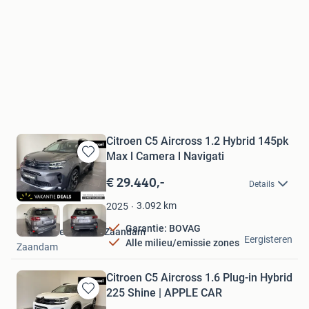
Citroen C5 Aircross 1.2 Hybrid 145pk
Max l Camera l Navigati
Bewaren
in
€ 29.440,-
Details
Mijn
Favorieten
3.092
km
2025
Garantie: BOVAG
Van Mossel Citroën Zaandam
Eergisteren
Alle milieu/emissie zones
Zaandam
Citroen C5 Aircross 1.6 Plug-in Hybrid
225 Shine | APPLE CAR
Bewaren