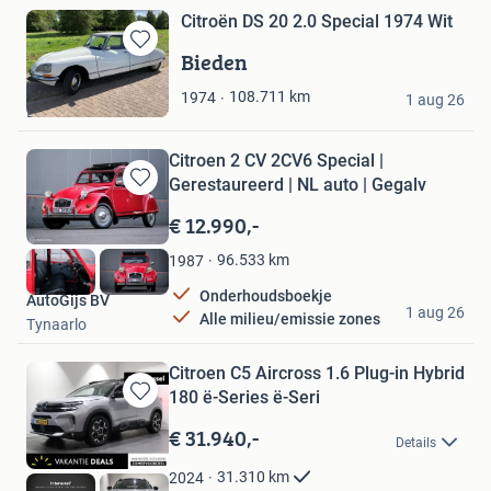
Citroën DS 20 2.0 Special 1974 Wit
Bieden
Bewaren
in
WiBo
108.711
km
1974
Mijn
1 aug 26
Leeuwarden
Favorieten
Citroen 2 CV 2CV6 Special |
Gerestaureerd | NL auto | Gegalv
Bewaren
in
€ 12.990,-
Mijn
Favorieten
96.533
km
1987
Onderhoudsboekje
AutoGijs BV
1 aug 26
Alle milieu/emissie zones
Tynaarlo
Citroen C5 Aircross 1.6 Plug-in Hybrid
180 ë-Series ë-Seri
Bewaren
in
€ 31.940,-
Details
Mijn
Favorieten
31.310
km
2024