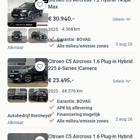
Max
Bewaren
in
€ 30.940,-
Details
Mijn
Favorieten
4.368
km
2025
Garantie: BOVAG
Van Mossel Citroën Alkmaar
3 aug 26
Alle milieu/emissie zones
Alkmaar
Citroen C5 Aircross 1.6 Plug-in Hybrid
225 ë-Series |Camera
Bewaren
in
€ 23.495,-
Details
Mijn
Favorieten
44.376
km
2023
Garantie: BOVAG
APK bij aflevering
Financiering mogelijk
Autobedrijf Rietmeyer
2 aug 26
Alle milieu/emissie zones
Alkmaar
Citroen C5 Aircross 1.6 Plug-in Hybrid