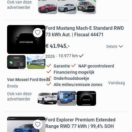
Ook van deze
adverteerder
Ford Mustang Mach-E Standard RWD
73 kWh Aut. | Fiscaal 44471
Bewaren
in
€ 41.945,-
Details
Mijn
Favorieten
10.977
km
2026
Garantie
NAP gecontroleerd
Financiering mogelijk
Onderhoudsboekje
Van Mossel Ford Breda
Vandaag
Alle milieu/emissie zones
Breda
Ook van deze
adverteerder
Ford Explorer Premium Extended
Range RWD 77 kWh | 99,4% SOH
Bewaren