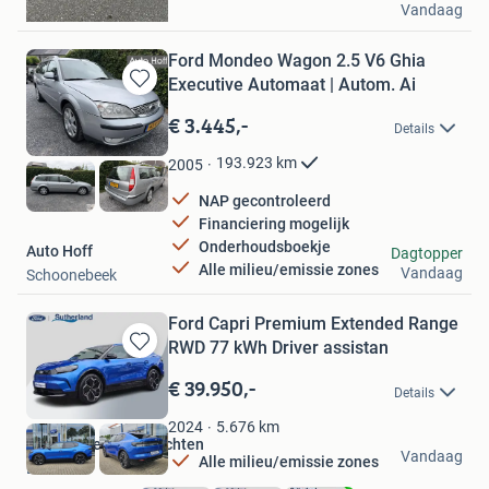
Vandaag
Noardburgum
Ford Mondeo Wagon 2.5 V6 Ghia
Executive Automaat | Autom. Ai
Bewaren
in
€ 3.445,-
Details
Mijn
Favorieten
193.923
km
2005
NAP gecontroleerd
Financiering mogelijk
Onderhoudsboekje
Auto Hoff
Dagtopper
Alle milieu/emissie zones
Vandaag
Schoonebeek
Ford Capri Premium Extended Range
RWD 77 kWh Driver assistan
Bewaren
in
€ 39.950,-
Details
Mijn
Favorieten
5.676
km
2024
Ford Sutherland Drachten
Vandaag
Alle milieu/emissie zones
Drachten