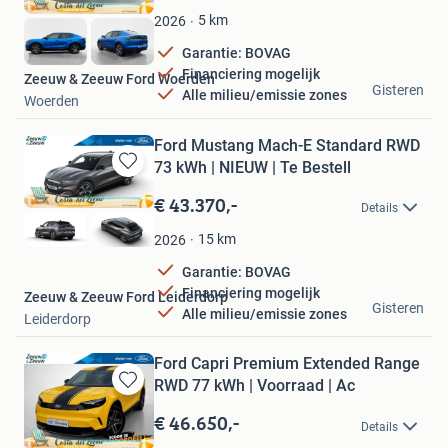
Favorieten
5
km
2026
Garantie: BOVAG
Financiering mogelijk
Zeeuw & Zeeuw Ford Woerden
Gisteren
Alle milieu/emissie zones
Woerden
Ford Mustang Mach-E Standard RWD
73 kWh | NIEUW | Te Bestell
Bewaren
in
€ 43.370,-
Details
Mijn
Favorieten
15
km
2026
Garantie: BOVAG
Financiering mogelijk
Zeeuw & Zeeuw Ford Leiderdorp
Gisteren
Alle milieu/emissie zones
Leiderdorp
Ford Capri Premium Extended Range
RWD 77 kWh | Voorraad | Ac
Bewaren
in
€ 46.650,-
Details
Mijn