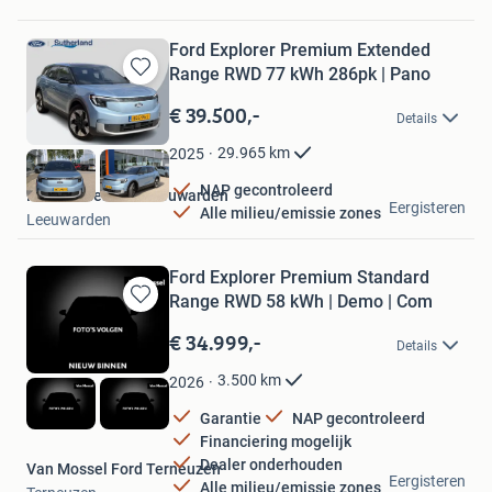
Ford Explorer Premium Extended
Range RWD 77 kWh 286pk | Pano
Bewaren
in
€ 39.500,-
Details
Mijn
Favorieten
29.965
km
2025
NAP gecontroleerd
Ford Sutherland Leeuwarden
Eergisteren
Alle milieu/emissie zones
Leeuwarden
Ford Explorer Premium Standard
Range RWD 58 kWh | Demo | Com
Bewaren
in
€ 34.999,-
Details
Mijn
Favorieten
3.500
km
2026
Garantie
NAP gecontroleerd
Financiering mogelijk
Dealer onderhouden
Van Mossel Ford Terneuzen
Eergisteren
Alle milieu/emissie zones