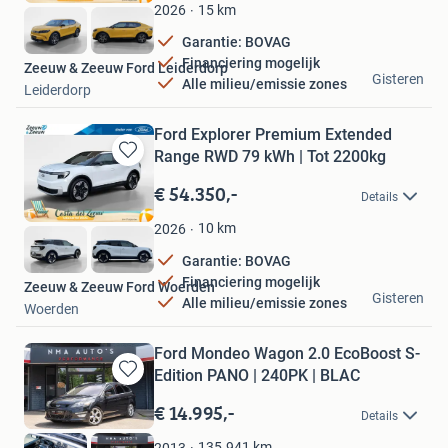
Favorieten
15
km
2026
Garantie: BOVAG
Financiering mogelijk
Zeeuw & Zeeuw Ford Leiderdorp
Gisteren
Alle milieu/emissie zones
Leiderdorp
Ford Explorer Premium Extended
Range RWD 79 kWh | Tot 2200kg
Bewaren
in
€ 54.350,-
Details
Mijn
Favorieten
10
km
2026
Garantie: BOVAG
Financiering mogelijk
Zeeuw & Zeeuw Ford Woerden
Gisteren
Alle milieu/emissie zones
Woerden
Ford Mondeo Wagon 2.0 EcoBoost S-
Edition PANO | 240PK | BLAC
Bewaren
in
€ 14.995,-
Details
Mijn
Favorieten
135.941
km
2013