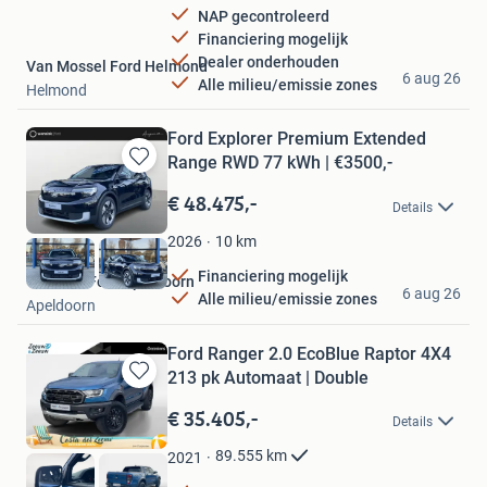
NAP gecontroleerd
Financiering mogelijk
Dealer onderhouden
Van Mossel Ford Helmond
6 aug 26
Alle milieu/emissie zones
Helmond
Ford Explorer Premium Extended
Range RWD 77 kWh | €3500,-
Bewaren
in
€ 48.475,-
Details
Mijn
Favorieten
10
km
2026
Financiering mogelijk
Wensink Ford Apeldoorn
6 aug 26
Alle milieu/emissie zones
Apeldoorn
Ford Ranger 2.0 EcoBlue Raptor 4X4
213 pk Automaat | Double
Bewaren
in
€ 35.405,-
Details
Mijn
Favorieten
89.555
km
2021