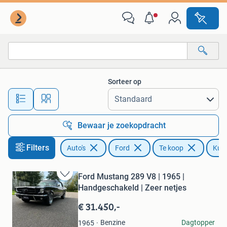
Ford
Sorteer op
Alle afstanden…
Bewaar je zoekopdracht
Filters
Auto's
Ford
Te koop
Kuns
Ford Mustang 289 V8 | 1965 |
Bewaren
Handgeschakeld | Zeer netjes
in
Mijn
€ 31.450,-
Favorieten
JB
Benzine
Dagtopper
1965