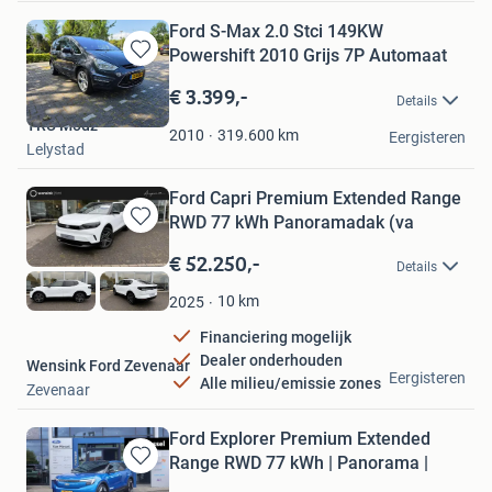
Ford S-Max 2.0 Stci 149KW
Powershift 2010 Grijs 7P Automaat
Bewaren
in
€ 3.399,-
Details
Mijn
TRU Modz
Favorieten
319.600
km
2010
Eergisteren
Lelystad
Ford Capri Premium Extended Range
RWD 77 kWh Panoramadak (va
Bewaren
in
€ 52.250,-
Details
Mijn
Favorieten
10
km
2025
Financiering mogelijk
Dealer onderhouden
Wensink Ford Zevenaar
Eergisteren
Alle milieu/emissie zones
Zevenaar
Ford Explorer Premium Extended
Range RWD 77 kWh | Panorama |
Bewaren