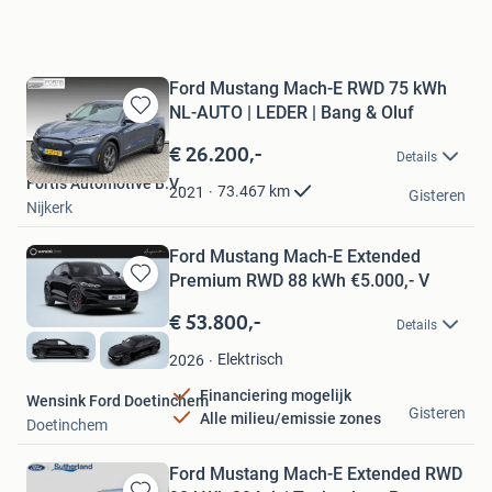
Ford Mustang Mach-E RWD 75 kWh
NL-AUTO | LEDER | Bang & Oluf
Bewaren
in
€ 26.200,-
Details
Mijn
Fortis Automotive B.V.
Favorieten
73.467
km
2021
Gisteren
Nijkerk
Ford Mustang Mach-E Extended
Premium RWD 88 kWh €5.000,- V
Bewaren
in
€ 53.800,-
Details
Mijn
Favorieten
Elektrisch
2026
Financiering mogelijk
Wensink Ford Doetinchem
Gisteren
Alle milieu/emissie zones
Doetinchem
Ford Mustang Mach-E Extended RWD