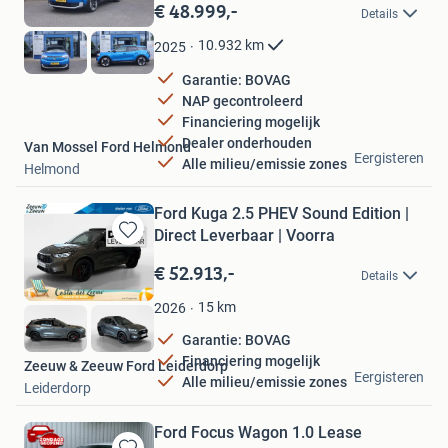
in
€ 48.999,-
Details
Mijn
Favorieten
10.932
km
2025
Garantie: BOVAG
NAP gecontroleerd
Financiering mogelijk
Dealer onderhouden
Van Mossel Ford Helmond
Eergisteren
Alle milieu/emissie zones
Helmond
Ford Kuga 2.5 PHEV Sound Edition |
Direct Leverbaar | Voorra
Bewaren
in
€ 52.913,-
Details
Mijn
Favorieten
15
km
2026
Garantie: BOVAG
Financiering mogelijk
Zeeuw & Zeeuw Ford Leiderdorp
Eergisteren
Alle milieu/emissie zones
Leiderdorp
Ford Focus Wagon 1.0 Lease