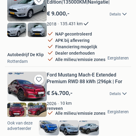
Edition|135000KM|Navigatie|
Bewaren
in
€ 9.000,-
Details
Mijn
Favorieten
135.431
km
2018
NAP gecontroleerd
APK bij aflevering
Financiering mogelijk
Dealer onderhouden
Autobedrijf De Klip
Eergisteren
Alle milieu/emissie zones
Rotterdam
Ford Mustang Mach-E Extended
Premium RWD 88 kWh |296pk | For
Bewaren
in
€ 54.700,-
Details
Mijn
Favorieten
10
km
2026
Ford Sutherland Heerenveen
Eergisteren
Alle milieu/emissie zones
Heerenveen
Ook van deze
adverteerder