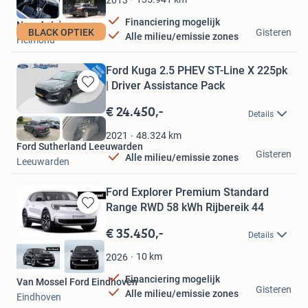
Financiering mogelijk
Nma Auto's
BLACK OPTIEK
Gisteren
Alle milieu/emissie zones
Helmond
Ford Kuga 2.5 PHEV ST-Line X 225pk
| Driver Assistance Pack
Bewaren
in
€ 24.450,-
Details
Mijn
Favorieten
48.324
km
2021
Ford Sutherland Leeuwarden
Gisteren
Alle milieu/emissie zones
Leeuwarden
Ford Explorer Premium Standard
Range RWD 58 kWh Rijbereik 44
Bewaren
in
€ 35.450,-
Details
Mijn
Favorieten
10
km
2026
Financiering mogelijk
Van Mossel Ford Eindhoven
Gisteren
Alle milieu/emissie zones
Eindhoven