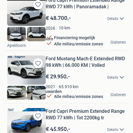
Ford Capri Premium Extended Range
RWD 77 kWh | Panoramadak |
Bewaren
in
€ 48.700,-
Details
Mijn
Favorieten
10
km
2026
Financiering mogelijk
Wensink Ford Apeldoorn
Gisteren
Alle milieu/emissie zones
Apeldoorn
Ford Mustang Mach-E Extended RWD
98 kWh | 66.000 KM | Volled
Bewaren
in
€ 29.950,-
Details
Mijn
Favorieten
65.910
km
2021
Ford Sutherland Leeuwarden
Gisteren
Alle milieu/emissie zones
Leeuwarden
Ford Capri Premium Extended Range
RWD 77 kWh | Tot 2200kg tr
Bewaren
in
€ 45.950,-
Details
Mijn