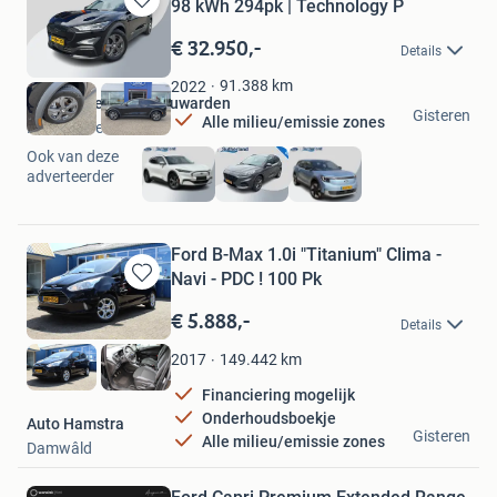
98 kWh 294pk | Technology P
Bewaren
in
€ 32.950,-
Details
Mijn
Favorieten
91.388
km
2022
Ford Sutherland Leeuwarden
Gisteren
Alle milieu/emissie zones
Leeuwarden
Ook van deze
adverteerder
Ford B-Max 1.0i "Titanium" Clima -
Navi - PDC ! 100 Pk
Bewaren
in
€ 5.888,-
Details
Mijn
Favorieten
149.442
km
2017
Financiering mogelijk
Onderhoudsboekje
Auto Hamstra
Gisteren
Alle milieu/emissie zones
Damwâld