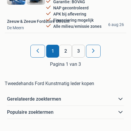
Garantie: BOVAG
NAP gecontroleerd
APK bij aflevering
Financiering mogelijk
Zeeuw & Zeeuw Fordstore Utrecht
6 aug 26
Alle milieu/emissie zones
De Meern
1
2
3
Pagina 1 van 3
Tweedehands Ford Kunstmatig leder kopen
Gerelateerde zoektermen
Populaire zoektermen