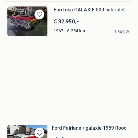
Ford usa GALAXIE 500 cabriolet
€ 32.950,-
Bewaren
in
Auto Magic
6.254
km
1967
Mijn
1 aug 26
Lisse
Favorieten
Ford Fairlane / galaxie 1959 Rood