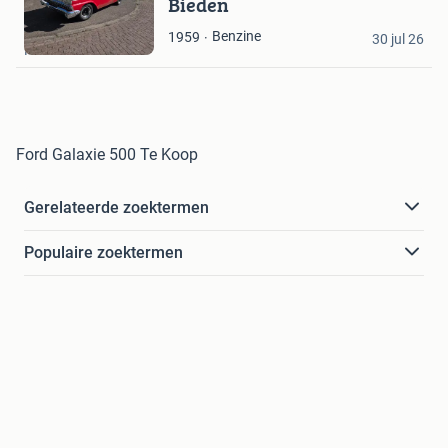
Bieden
Bewaren
in
G. Helder
Benzine
1959
Mijn
30 jul 26
Feanwâlden
Favorieten
Ford Galaxie 500 Te Koop
Gerelateerde zoektermen
Populaire zoektermen