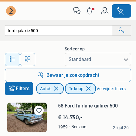
Auto's
Sorteer op
Alle afstanden…
Bewaar je zoekopdracht
Filters
Auto's
Te koop
Verwijder filters
58 Ford fairlane galaxy 500
€ 14.750,-
Bewaren
in
J bakker
Benzine
1959
Mijn
25 jul 26
Raalte
Favorieten