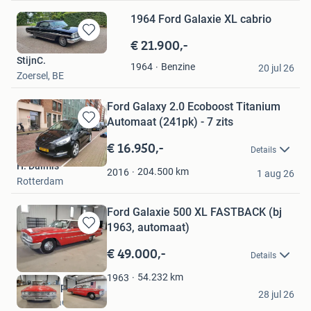
1964 Ford Galaxie XL cabrio
€ 21.900,-
Bewaren
in
StijnC.
Benzine
1964
Mijn
20 jul 26
Zoersel, BE
Favorieten
Ford Galaxy 2.0 Ecoboost Titanium
Automaat (241pk) - 7 zits
Bewaren
in
€ 16.950,-
Details
Mijn
H. Dalmis
Favorieten
204.500
km
2016
1 aug 26
Rotterdam
Ford Galaxie 500 XL FASTBACK (bj
1963, automaat)
Bewaren
in
€ 49.000,-
Details
Mijn
Favorieten
54.232
km
1963
Bos V8 Supercars
28 jul 26
Bergambacht