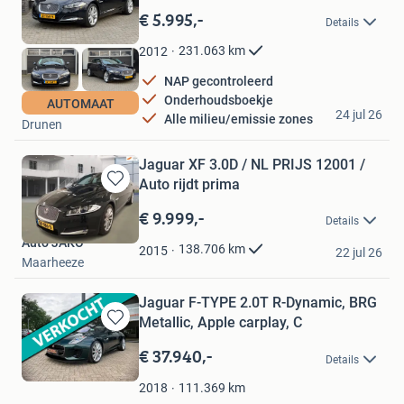
in
€ 5.995,-
Details
Mijn
Favorieten
231.063
km
2012
NAP gecontroleerd
Onderhoudsboekje
AUTOMAAT
Ultimate Auto's B.V.
24 jul 26
Alle milieu/emissie zones
Drunen
Jaguar XF 3.0D / NL PRIJS 12001 /
Auto rijdt prima
Bewaren
in
€ 9.999,-
Details
Mijn
Auto JAKO
Favorieten
138.706
km
2015
22 jul 26
Maarheeze
Jaguar F-TYPE 2.0T R-Dynamic, BRG
Metallic, Apple carplay, C
Bewaren
in
€ 37.940,-
Details
Mijn
Favorieten
111.369
km
2018