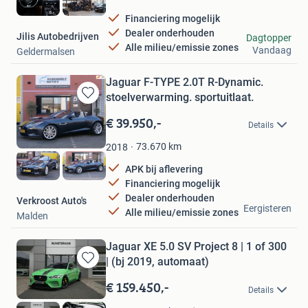
Financiering mogelijk
Dealer onderhouden
Jilis Autobedrijven
Dagtopper
Alle milieu/emissie zones
Vandaag
Geldermalsen
Jaguar F-TYPE 2.0T R-Dynamic.
stoelverwarming. sportuitlaat.
Bewaren
in
€ 39.950,-
Details
Mijn
Favorieten
73.670
km
2018
APK bij aflevering
Financiering mogelijk
Dealer onderhouden
Verkroost Auto's
Eergisteren
Alle milieu/emissie zones
Malden
Jaguar XE 5.0 SV Project 8 | 1 of 300
| (bj 2019, automaat)
Bewaren
in
€ 159.450,-
Details
Mijn
Favorieten