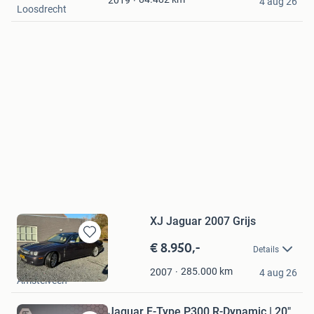
4 aug 26
Loosdrecht
XJ Jaguar 2007 Grijs
€ 8.950,-
Bewaren
Details
in
royalmoon
Mijn
285.000
km
2007
4 aug 26
Amstelveen
Favorieten
Jaguar F-Type P300 R-Dynamic | 20"