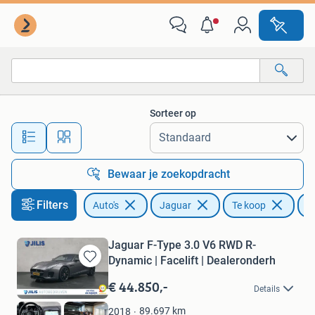
Jaguar
Sorteer op
Alle afstanden…
Bewaar je zoekopdracht
Filters
Auto's
Jaguar
Te koop
L
Jaguar F-Type 3.0 V6 RWD R-
Dynamic | Facelift | Dealeronderh
Bewaren
in
€ 44.850,-
Details
Mijn
Favorieten
89.697
km
2018