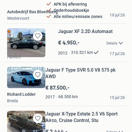
APK bij aflevering
Onderhoudsboekje
Autobedrijf Bas Bloemberg
19 jul 26
Alle milieu/emissie zones
Westervoort
Jaguar XF 2.2D Automaat
€ 4.950,-
Bewaren
Details
in
MartinGri
Mijn
310.521
km
2012
17 jul 26
Hattem
Favorieten
Jaguar F Type SVR 5.0 V8 575 pk
AWD
Bewaren
in
€ 87.500,-
Mijn
Richard Lodder
Favorieten
68.500
km
2017
15 jul 26
Breda
Jaguar X-Type Estate 2.5 V6 Sport
Airco, Cruise Control, Stu
Bewaren
in
€ 2.444,-