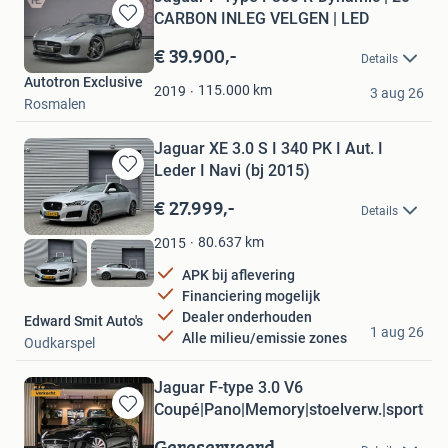
CARBON INLEG VELGEN | LED
Bewaren
in
€ 39.900,-
Details
Mijn
Autotron Exclusive
Favorieten
115.000
km
2019
3 aug 26
Rosmalen
Jaguar XE 3.0 S I 340 PK I Aut. I
Leder I Navi (bj 2015)
Bewaren
in
€ 27.999,-
Details
Mijn
Favorieten
80.637
km
2015
APK bij aflevering
Financiering mogelijk
Dealer onderhouden
Edward Smit Auto's
1 aug 26
Alle milieu/emissie zones
Oudkarspel
Jaguar F-type 3.0 V6
Coupé|Pano|Memory|stoelverw.|sportuitl
Bewaren
in
Gereserveerd