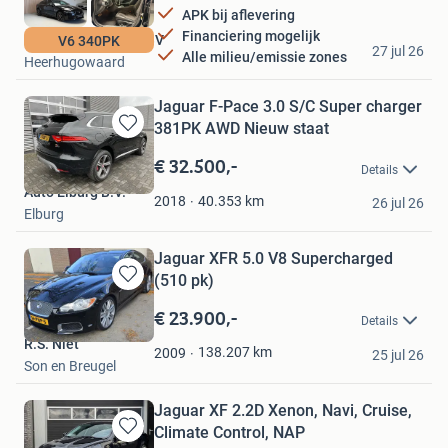
APK bij aflevering
Financiering mogelijk
Global Automotive BV
V6 340PK
27 jul 26
Alle milieu/emissie zones
Heerhugowaard
Jaguar F-Pace 3.0 S/C Super charger
381PK AWD Nieuw staat
Bewaren
in
€ 32.500,-
Details
Mijn
Auto Elburg B.V.
Favorieten
40.353
km
2018
26 jul 26
Elburg
Jaguar XFR 5.0 V8 Supercharged
(510 pk)
Bewaren
in
€ 23.900,-
Details
Mijn
R.S. Niet
Favorieten
138.207
km
2009
25 jul 26
Son en Breugel
Jaguar XF 2.2D Xenon, Navi, Cruise,
Climate Control, NAP
Bewaren