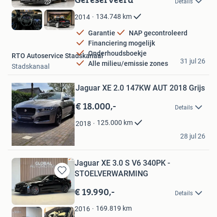
Details
Mijn
Favorieten
134.748
km
2014
Garantie
NAP gecontroleerd
Financiering mogelijk
Onderhoudsboekje
RTO Autoservice Stadskanaal
31 jul 26
Alle milieu/emissie zones
Bewaren
Stadskanaal
in
Mijn
Jaguar XE 2.0 147KW AUT 2018 Grijs
Favorieten
€ 18.000,-
Details
125.000
km
2018
DMG
28 jul 26
Arnhem
Jaguar XE 3.0 S V6 340PK -
STOELVERWARMING
Bewaren
in
€ 19.990,-
Details
Mijn
Favorieten
169.819
km
2016