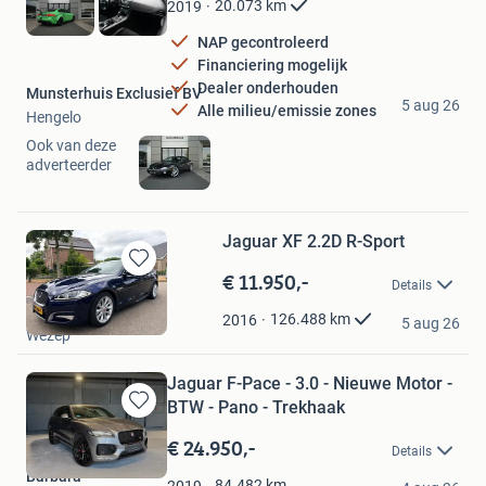
20.073
km
2019
NAP gecontroleerd
Financiering mogelijk
Dealer onderhouden
Munsterhuis Exclusief BV
5 aug 26
Alle milieu/emissie zones
Hengelo
Ook van deze
adverteerder
Jaguar XF 2.2D R-Sport
€ 11.950,-
Bewaren
Details
in
van het Ende
Mijn
126.488
km
2016
5 aug 26
Wezep
Favorieten
Jaguar F-Pace - 3.0 - Nieuwe Motor -
BTW - Pano - Trekhaak
Bewaren
in
€ 24.950,-
Details
Mijn
Barbara
Favorieten
84.482
km
2019