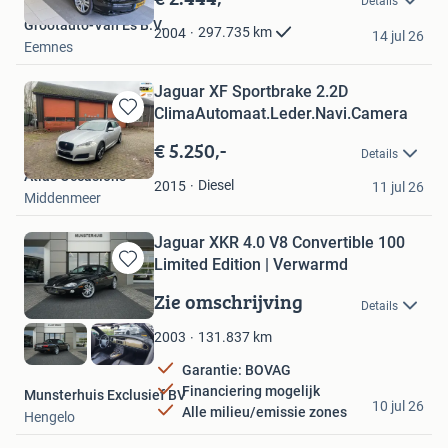
Details
Mijn
Grootauto-Van Es B.V.
Favorieten
297.735
km
2004
14 jul 26
Eemnes
Jaguar XF Sportbrake 2.2D
ClimaAutomaat.Leder.Navi.Camera
Bewaren
in
€ 5.250,-
Details
Mijn
Atlas Occasions
Favorieten
Diesel
2015
11 jul 26
Middenmeer
Jaguar XKR 4.0 V8 Convertible 100
Limited Edition | Verwarmd
Bewaren
in
Zie omschrijving
Details
Mijn
Favorieten
131.837
km
2003
Garantie: BOVAG
Financiering mogelijk
Munsterhuis Exclusief BV
10 jul 26
Alle milieu/emissie zones
Hengelo