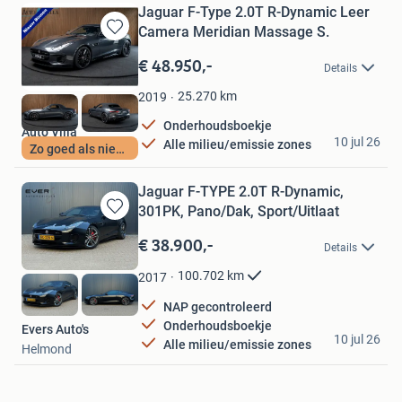
Jaguar F-Type 2.0T R-Dynamic Leer
Camera Meridian Massage S.
Bewaren
in
€ 48.950,-
Details
Mijn
Favorieten
25.270
km
2019
Onderhoudsboekje
Auto Villa
10 jul 26
Alle milieu/emissie zones
Zo goed als nieuw
Naarden
Jaguar F-TYPE 2.0T R-Dynamic,
301PK, Pano/Dak, Sport/Uitlaat
Bewaren
in
€ 38.900,-
Details
Mijn
Favorieten
100.702
km
2017
NAP gecontroleerd
Onderhoudsboekje
Evers Auto's
10 jul 26
Alle milieu/emissie zones
Helmond