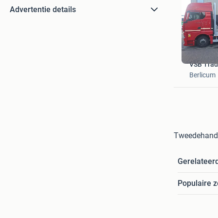
Advertentie details
VSB Trad
Berlicum
Tweedehands
Gerelateer
Populaire 