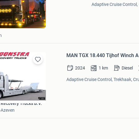
Mijn
Adaptive Cruise Control, 
Favorieten
m
MAN TGX 18.440 Tijhof Winch 
Bewaren
2024
1
km
Diesel
in
Mijn
Adaptive Cruise Control, Trekhaak, Cru
Favorieten
 Recovery Trucks B.V.
-Azeven