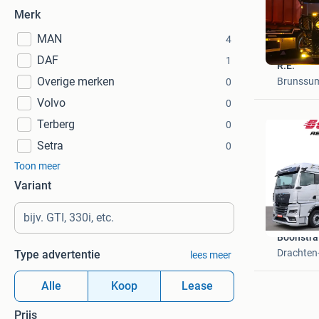
Merk
MAN
4
DAF
1
R.E.
Overige merken
Brunssu
0
Volvo
0
Terberg
0
Setra
0
Toon meer
Variant
Boonstra
Drachten
Type advertentie
lees meer
Alle
Koop
Lease
Prijs