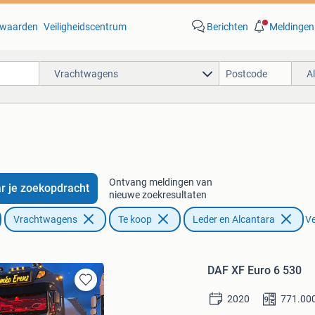
waarden
Veiligheidscentrum
Berichten
Meldingen
Vrachtwagens
A
Ontvang meldingen van
r je zoekopdracht
nieuwe zoekresultaten
Vrachtwagens
Te koop
Leder en Alcantara
Ve
DAF XF Euro 6 530
Bewaren
2020
771.00
in