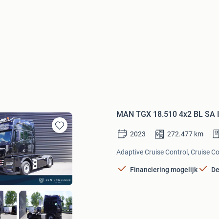
MAN TGX 18.510 4x2 BL SA I
2023
272.477
km
Bewaren
in
Adaptive Cruise Control, Cruise Con
Mijn
Favorieten
Financiering mogelijk
De