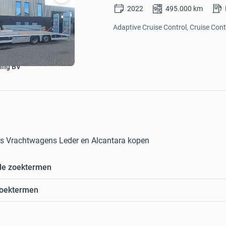
Bewaren
2022
495.000
km
in
Mijn
Adaptive Cruise Control, Cruise Contr
Favorieten
ing BV
 Vrachtwagens Leder en Alcantara kopen
de zoektermen
zoektermen