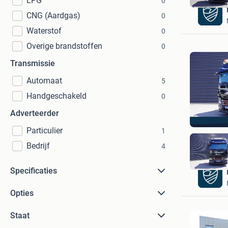
LPG
0
CNG (Aardgas)
0
Waterstof
0
Overige brandstoffen
0
Transmissie
Automaat
5
Handgeschakeld
0
Adverteerder
Particulier
1
Bedrijf
4
Specificaties
Opties
Staat