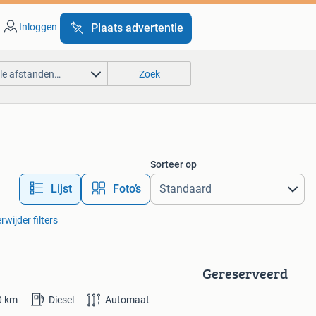
Inloggen
Plaats advertentie
lle afstanden…
Zoek
Sorteer op
Lijst
Foto’s
rwijder filters
Gereserveerd
0
km
Diesel
Automaat