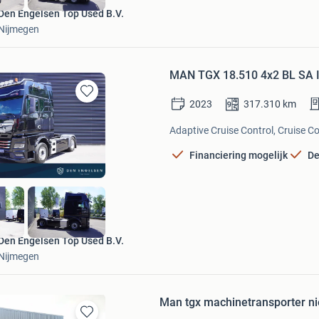
Den Engelsen Top Used B.V.
Nijmegen
MAN TGX 18.510 4x2 BL SA I
2023
317.310
km
Bewaren
in
Adaptive Cruise Control, Cruise C
Mijn
Favorieten
Financiering mogelijk
De
Den Engelsen Top Used B.V.
Nijmegen
Man tgx machinetransporter n