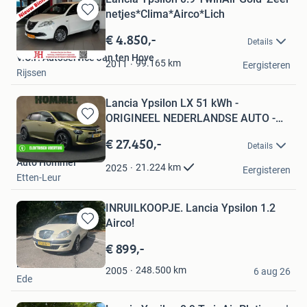
netjes*Clima*Airco*Lich
Bewaren
in
€ 4.850,-
Details
Mijn
V.O.F. Autoservice Jan ten Hove
Favorieten
99.165
km
2011
Eergisteren
Rijssen
Lancia Ypsilon LX 51 kWh -
ORIGINEEL NEDERLANDSE AUTO -
Bewaren
DODE
in
€ 27.450,-
Details
Mijn
Auto Hommel
Favorieten
21.224
km
2025
Eergisteren
Etten-Leur
INRUILKOOPJE. Lancia Ypsilon 1.2
Airco!
Bewaren
in
€ 899,-
Mijn
EriCars Ede
Favorieten
248.500
km
2005
6 aug 26
Ede