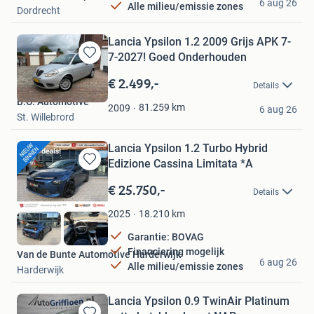
6 aug 26
Alle milieu/emissie zones
Dordrecht
Lancia Ypsilon 1.2 2009 Grijs APK 7-
7-2027! Goed Onderhouden
Bewaren
in
€ 2.499,-
Details
Mijn
B.O. Automotive
Favorieten
81.259
km
2009
6 aug 26
St. Willebrord
Lancia Ypsilon 1.2 Turbo Hybrid
Edizione Cassina Limitata *A
Bewaren
in
€ 25.750,-
Details
Mijn
Favorieten
18.210
km
2025
Garantie: BOVAG
Financiering mogelijk
Van de Bunte Automotive Harderwijk
6 aug 26
Alle milieu/emissie zones
Harderwijk
Lancia Ypsilon 0.9 TwinAir Platinum