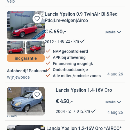
Velp
Lancia Ypsilon 0.9 TwinAir Bl.&Red
Pdc|Lm-velgen|Airco
Bewaren
in
€ 5.650,-
Details
Mijn
Favorieten
148.227
km
2012
NAP gecontroleerd
APK bij aflevering
inc garantie
Financiering mogelijk
Onderhoudsboekje
Autobedrijf Paulusma
4 aug 26
Alle milieu/emissie zones
Wijnjewoude
Lancia Ypsilon 1.4-16V Oro
€ 450,-
Bewaren
Details
in
Fijter Auto
Mijn
217.812
km
2004
4 aug 26
Andel
Favorieten
Lancia Ypsilon 1.2-16V Oro *AIRCO*