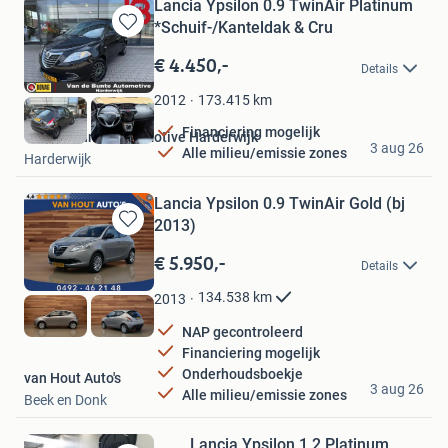
Lancia Ypsilon 0.9 TwinAir Platinum
*Schuif-/Kanteldak & Cru
Bewaren
in
€ 4.450,-
Details
Mijn
Favorieten
173.415
km
2012
Financiering mogelijk
Van de Bunte Automotive Harderwijk
3 aug 26
Alle milieu/emissie zones
Harderwijk
Lancia Ypsilon 0.9 TwinAir Gold (bj
2013)
Bewaren
in
€ 5.950,-
Details
Mijn
Favorieten
134.538
km
2013
NAP gecontroleerd
Financiering mogelijk
Onderhoudsboekje
van Hout Auto's
3 aug 26
Alle milieu/emissie zones
Beek en Donk
Lancia Ypsilon 1.2 Platinum