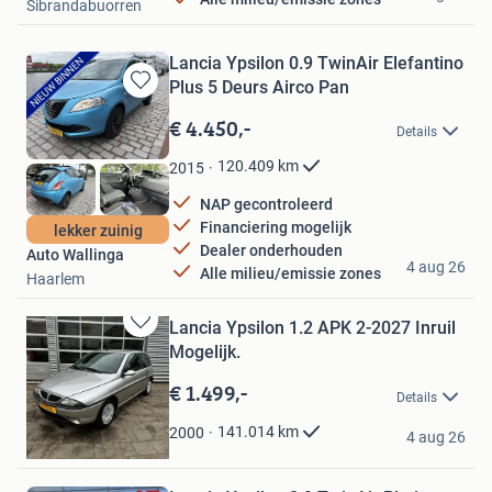
Sibrandabuorren
Lancia Ypsilon 0.9 TwinAir Elefantino
Plus 5 Deurs Airco Pan
Bewaren
in
€ 4.450,-
Details
Mijn
Favorieten
120.409
km
2015
NAP gecontroleerd
Financiering mogelijk
lekker zuinig
Dealer onderhouden
Auto Wallinga
4 aug 26
Alle milieu/emissie zones
Haarlem
Lancia Ypsilon 1.2 APK 2-2027 Inruil
Bewaren
Mogelijk.
in
Mijn
€ 1.499,-
Details
Favorieten
Hoeve Auto's
141.014
km
2000
4 aug 26
Nieuwleusen