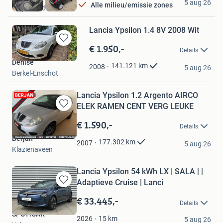
5 aug 26
Alle milieu/emissie zones
Wapenveld
Lancia Ypsilon 1.4 8V 2008 Wit
€ 1.950,-
Bewaren
Details
in
Denise
Mijn
141.121
km
2008
5 aug 26
Berkel-Enschot
Favorieten
Lancia Ypsilon 1.2 Argento AIRCO
ELEK RAMEN CENT VERG LEUKE
Bewaren
in
€ 1.590,-
Details
Mijn
Berjan
Favorieten
177.302
km
2007
5 aug 26
Klazienaveen
Lancia Ypsilon 54 kWh LX | SALA | |
Adaptieve Cruise | Lanci
Bewaren
in
€ 33.445,-
Details
Mijn
SPOTiCAR
Favorieten
15
km
2026
5 aug 26