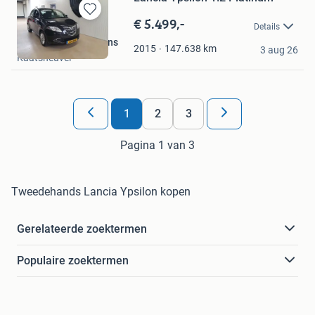
€ 5.499,-
Bewaren
Details
in
Carlusso Camper Vans
Mijn
147.638
km
2015
3 aug 26
Kaatsheuvel
Favorieten
1
2
3
Pagina 1 van 3
Tweedehands Lancia Ypsilon kopen
Gerelateerde zoektermen
Populaire zoektermen