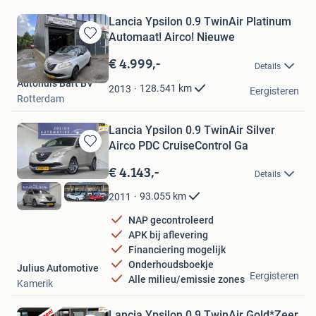
Lancia Ypsilon 0.9 TwinAir Platinum
Automaat! Airco! Nieuwe
Bewaren
in
€ 4.999,-
Details
Mijn
Autohuis Bart BV
Favorieten
128.541
km
2013
Eergisteren
Rotterdam
Lancia Ypsilon 0.9 TwinAir Silver
Airco PDC CruiseControl Ga
Bewaren
in
€ 4.143,-
Details
Mijn
Favorieten
93.055
km
2011
NAP gecontroleerd
APK bij aflevering
Financiering mogelijk
Onderhoudsboekje
Julius Automotive
Eergisteren
Alle milieu/emissie zones
Kamerik
Lancia Ypsilon 0.9 TwinAir Gold*Zeer