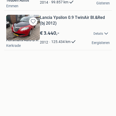
Teuben Auto's
Favorieten
99.857
km
2014
Gisteren
Emmen
Lancia Ypsilon 0.9 TwinAir Bl.&Red
(bj 2012)
Bewaren
in
€ 3.440,-
Details
Mijn
Horsmans Auto B.V.
Favorieten
125.434
km
2012
Eergisteren
Kerkrade