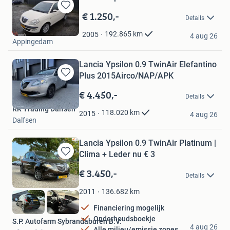
€ 1.250,-
Bewaren
Details
in
H.A. Auto's
Mijn
192.865
km
2005
4 aug 26
Appingedam
Favorieten
Lancia Ypsilon 0.9 TwinAir Elefantino
Plus 2015Airco/NAP/APK
Bewaren
in
€ 4.450,-
Details
Mijn
RR Trading Dalfsen
Favorieten
118.020
km
2015
4 aug 26
Dalfsen
Lancia Ypsilon 0.9 TwinAir Platinum |
Clima + Leder nu € 3
Bewaren
in
€ 3.450,-
Details
Mijn
Favorieten
136.682
km
2011
Financiering mogelijk
Onderhoudsboekje
S.P. Autofarm Sybrandaburen B.V.
4 aug 26
Alle milieu/emissie zones