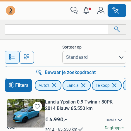
Lancia
Sorteer op
Alle afstanden…
Bewaar je zoekopdracht
Filters
Auto's
Lancia
Te koop
Yp
Lancia Ypsilon 0.9 Twinair 80PK
2014 Blauw 65.550 km
Bewaren
in
€ 4.990,-
Details
Mijn
Coen
Favorieten
Dagtopper
65.550
km
2014