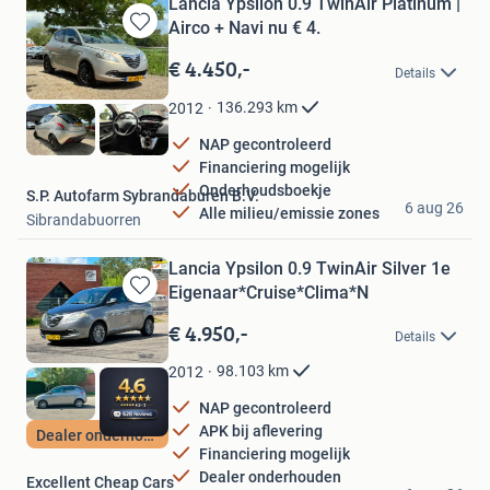
Lancia Ypsilon 0.9 TwinAir Platinum |
Airco + Navi nu € 4.
Bewaren
in
€ 4.450,-
Details
Mijn
Favorieten
136.293
km
2012
NAP gecontroleerd
Financiering mogelijk
Onderhoudsboekje
S.P. Autofarm Sybrandaburen B.V.
6 aug 26
Alle milieu/emissie zones
Sibrandabuorren
Lancia Ypsilon 0.9 TwinAir Silver 1e
Eigenaar*Cruise*Clima*N
Bewaren
in
€ 4.950,-
Details
Mijn
Favorieten
98.103
km
2012
NAP gecontroleerd
APK bij aflevering
Dealer onderhouden
Financiering mogelijk
Dealer onderhouden
Excellent Cheap Cars