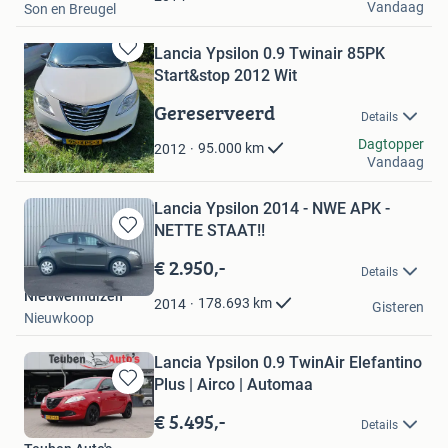
Vandaag
Son en Breugel
Lancia Ypsilon 0.9 Twinair 85PK
Bewaren
Start&stop 2012 Wit
in
Mijn
Gereserveerd
Details
Favorieten
lexdiederiks
Dagtopper
95.000
km
2012
Vandaag
Veendam
Lancia Ypsilon 2014 - NWE APK -
NETTE STAAT!!
Bewaren
in
€ 2.950,-
Details
Mijn
Nieuwenhuizen
Favorieten
178.693
km
2014
Gisteren
Nieuwkoop
Lancia Ypsilon 0.9 TwinAir Elefantino
Plus | Airco | Automaa
Bewaren
in
€ 5.495,-
Details
Mijn