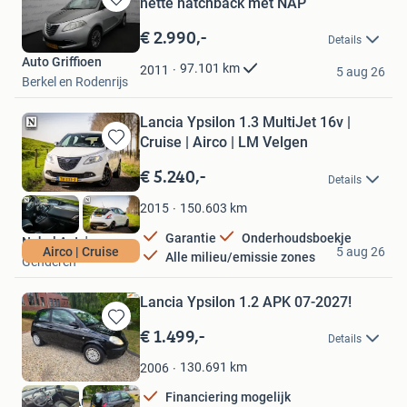
nette hatchback met NAP
Bewaren
in
€ 2.990,-
Details
Mijn
Auto Griffioen
Favorieten
97.101
km
2011
5 aug 26
Berkel en Rodenrijs
Lancia Ypsilon 1.3 MultiJet 16v |
Cruise | Airco | LM Velgen
Bewaren
in
€ 5.240,-
Details
Mijn
Favorieten
150.603
km
2015
Garantie
Onderhoudsboekje
Nobel Auto's
Airco | Cruise
5 aug 26
Alle milieu/emissie zones
Genderen
Lancia Ypsilon 1.2 APK 07-2027!
€ 1.499,-
Bewaren
Details
in
Mijn
130.691
km
2006
Favorieten
Financiering mogelijk
Andreas Auto's B.V.