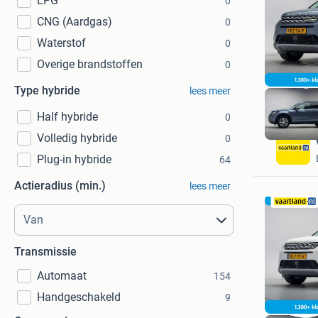
LPG
0
CNG (Aardgas)
0
Waterstof
0
Overige brandstoffen
0
Type hybride
lees meer
Half hybride
0
Volledig hybride
0
Plug-in hybride
64
Actieradius (min.)
lees meer
Transmissie
Automaat
154
Handgeschakeld
9