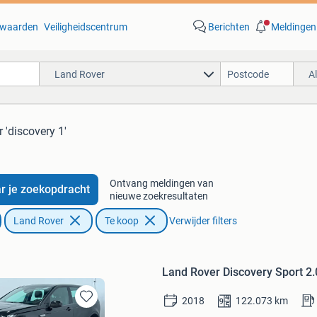
waarden
Veiligheidscentrum
Berichten
Meldingen
Land Rover
A
 'discovery 1'
Ontvang meldingen van
r je zoekopdracht
nieuwe zoekresultaten
Land Rover
Te koop
Verwijder filters
Land Rover Discovery Sport 
2018
122.073
km
Bewaren