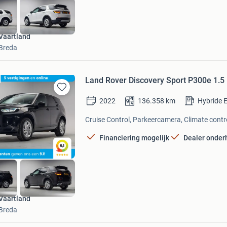
Vaartland
Breda
Land Rover Discovery Sport P300e 1.
Bewaren
2022
136.358
km
Hybride E
in
Mijn
Cruise Control, Parkeercamera, Climate contro
Favorieten
Financiering mogelijk
Dealer onde
Vaartland
Breda