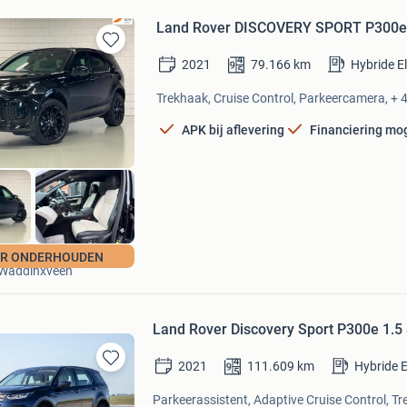
Land Rover DISCOVERY SPORT P300e
Bewaren
2021
79.166
km
Hybride E
in
Mijn
Trekhaak, Cruise Control, Parkeercamera, + 4
Favorieten
APK bij aflevering
Financiering mog
Auto van Freek
ER ONDERHOUDEN
Waddinxveen
Land Rover Discovery Sport P300e 1.
2021
111.609
km
Hybride E
Bewaren
in
Parkeerassistent, Adaptive Cruise Control, Tr