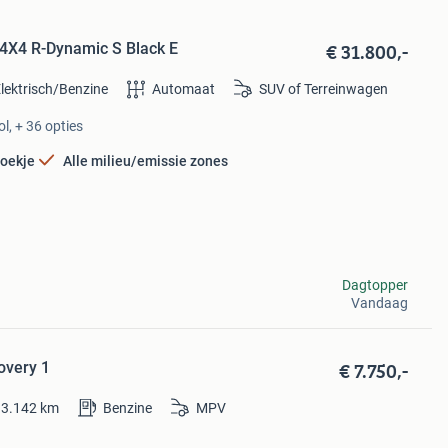
€ 31.800,-
 4X4 R-Dynamic S Black E
lektrisch/Benzine
Automaat
SUV of Terreinwagen
l, + 36 opties
oekje
Alle milieu/emissie zones
Dagtopper
Vandaag
€ 7.750,-
overy 1
13.142
km
Benzine
MPV