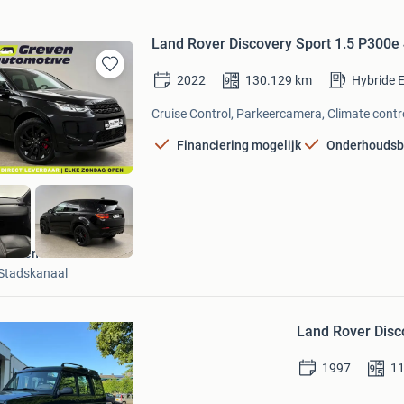
Land Rover Discovery Sport 1.5 P300e
2022
130.129
km
Hybride E
Bewaren
in
Cruise Control, Parkeercamera, Climate contro
Mijn
Favorieten
Financiering mogelijk
Onderhoudsb
Greven Automotive
Stadskanaal
Bewaren
in
Land Rover Disc
Mijn
Favorieten
1997
1