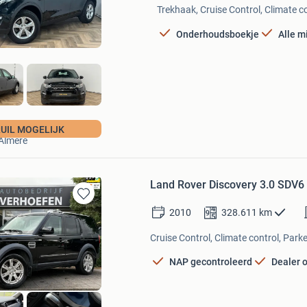
in
Trekhaak, Cruise Control, Climate co
Mijn
Favorieten
Onderhoudsboekje
Alle m
LME cars
RUIL MOGELIJK
Almere
Land Rover Discovery 3.0 SDV
Bewaren
2010
328.611
km
in
Mijn
Cruise Control, Climate control, Park
Favorieten
NAP gecontroleerd
Dealer 