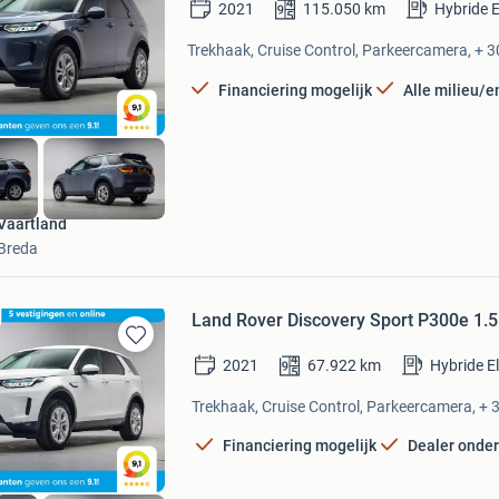
2021
115.050
km
Hybride E
in
Mijn
Trekhaak, Cruise Control, Parkeercamera, + 3
Favorieten
Financiering mogelijk
Alle milieu/e
Vaartland
Breda
Land Rover Discovery Sport P300e 1.5
Bewaren
2021
67.922
km
Hybride E
in
Mijn
Trekhaak, Cruise Control, Parkeercamera, + 3
Favorieten
Financiering mogelijk
Dealer onde