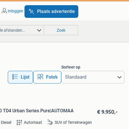
Inloggen
Plaats advertentie
lle afstanden…
Zoek
Sorteer op
Lijst
Foto’s
€ 9.950,-
2.0 TD4 Urban Series Pure|AUTOMAA
Diesel
Automaat
SUV of Terreinwagen