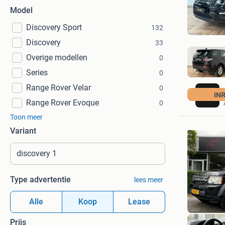
Model
Discovery Sport
132
Discovery
33
Overige modellen
0
Series
0
Range Rover Velar
0
IN
Range Rover Evoque
0
Toon meer
Variant
Type advertentie
lees meer
Alle
Koop
Lease
Prijs