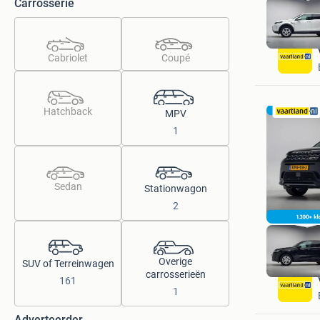
Carrosserie
Cabriolet
Coupé
Hatchback
MPV
1
Sedan
Stationwagon
2
Overige
SUV of Terreinwagen
carrosserieën
161
1
Adverteerder