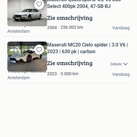
Select 400pk 2004, 47-SB-BJ
Bewaren
in
Zie omschrijving
Mijn
Troostwijk Auctions
Favorieten
256.002
km
2004
Vandaag
Amsterdam
Maserati MC20 Cielo spider | 3.0 V6 |
2023 | 630 pk | carbon
Bewaren
in
Zie omschrijving
Details
Mijn
Troostwijk Auctions
Favorieten
3.000
km
2023
Vandaag
Amsterdam