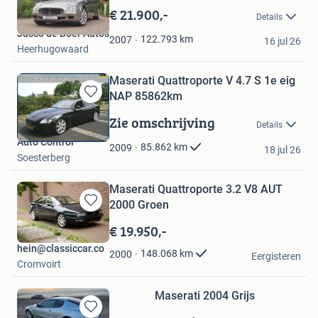
in
€ 21.900,-
Details
Mijn
Jacco de Boer Auto's
Favorieten
122.793
km
2007
16 jul 26
Heerhugowaard
Maserati Quattroporte V 4.7 S 1e eig
NAP 85862km
Bewaren
in
Zie omschrijving
Details
Mijn
Auto Control
Favorieten
85.862
km
2009
18 jul 26
Soesterberg
Maserati Quattroporte 3.2 V8 AUT
2000 Groen
Bewaren
in
€ 19.950,-
Mijn
hein@classiccar.co
Favorieten
148.068
km
2000
Eergisteren
Cromvoirt
Maserati 2004 Grijs