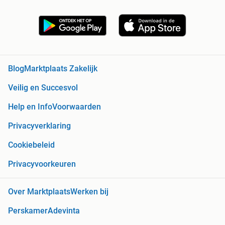
Blog
Marktplaats Zakelijk
Veilig en Succesvol
Help en Info
Voorwaarden
Privacyverklaring
Cookiebeleid
Privacyvoorkeuren
Over Marktplaats
Werken bij
Perskamer
Adevinta