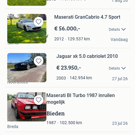
1 aug 26
Alkmaar
Maserati GranCabrio 4.7 Sport
€ 56.000,-
Bewaren
Details
in
Auto Kloosterman BV
Mijn
129.537
km
2012
Vandaag
Sumar
Favorieten
Jaguar xk 5.0 cabriolet 2010
€ 23.950,-
Bewaren
Details
in
Gatse Classics
Mijn
142.954
km
2003
27 jul 26
Noordhoek
Favorieten
Maserati BI Turbo 1987 inruilen
mogelijk
Bewaren
in
Bieden
Mijn
Mia
Favorieten
102.500
km
1987
23 jul 26
Breda