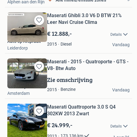
Alle milieu/emissie zones
Alphen aan den Rijn
Maserati Ghibli 3.0 V6 D BTW 21%
Leer Navi Cruise Clima
Bewaren
in
€ 12.888,-
Details
Mijn
Auto op Afspraak
Favorieten
Diesel
2015
Vandaag
Leiderdorp
Maserati - 2015 - Quatroporte - GTS -
V8- Btw Auto
Bewaren
in
Zie omschrijving
Mijn
Troostwijk Auctions
Favorieten
Benzine
2015
Vandaag
Amsterdam
Maserati Quattroporte 3.0 S Q4
302KW 2013 Zwart
Bewaren
in
€ 24.999,-
Details
Mijn
Favorieten
Ros
173.136
km
2013