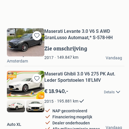
Maserati Levante 3.0 V6 S AWD
GranLusso Automaat,* S-578-HH
Bewaren
in
Zie omschrijving
Mijn
Troostwijk Auctions
Favorieten
149.847
km
2017
Vandaag
Amsterdam
Maserati Ghibli 3.0 V6 275 PK Aut.
Leder Sportstoelen 18'LMV
Bewaren
in
€ 18.940,-
Details
Mijn
Favorieten
195.881
km
2015
NAP gecontroleerd
Financiering mogelijk
Dealer onderhouden
Auto XL
Vandaag