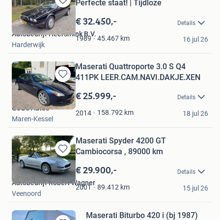
Perfecte staat! | Tijdloze
Bewaren
in
€ 32.450,-
Details
Mijn
Autobedrijf Heersmink B.V.
Favorieten
45.467
km
1989
16 jul 26
Harderwijk
Maserati Quattroporte 3.0 S Q4
411PK LEER.CAM.NAVI.DAKJE.XEN
Bewaren
in
€ 25.999,-
Details
Mijn
GoGo Auto's
Favorieten
158.792
km
2014
18 jul 26
Maren-Kessel
Maserati Spyder 4200 GT
Cambiocorsa , 89000 km
Bewaren
in
€ 29.900,-
Details
Mijn
Autobedrijf Robert Wagner
Favorieten
89.412
km
2001
15 jul 26
Veenoord
Maserati Biturbo 420 i (bj 1987)