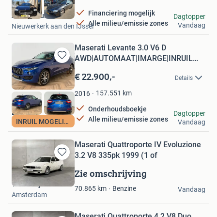
Financiering mogelijk
Autodebruin
Dagtopper
Alle milieu/emissie zones
Vandaag
Nieuwerkerk aan den IJssel
Maserati Levante 3.0 V6 D
AWD|AUTOMAAT|IMARGE|INRUIL
Bewaren
MOGELIJ
in
€ 22.900,-
Details
Mijn
Favorieten
157.551
km
2016
Onderhoudsboekje
LME cars
Dagtopper
Alle milieu/emissie zones
INRUIL MOGELIJK
Vandaag
Almere
Maserati Quattroporte IV Evoluzione
3.2 V8 335pk 1999 (1 of
Bewaren
in
Zie omschrijving
Mijn
Troostwijk Auctions
Favorieten
Benzine
70.865
km
Vandaag
Amsterdam
Maserati Quattroporte 4.2 V8 Duo