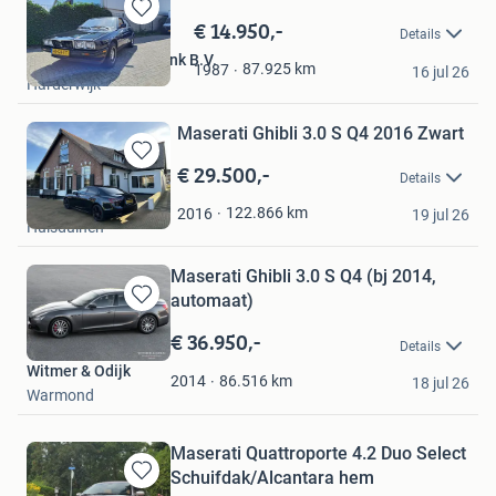
€ 14.950,-
Bewaren
Details
in
Autobedrijf Heersmink B.V.
Mijn
87.925
km
1987
16 jul 26
Harderwijk
Favorieten
Maserati Ghibli 3.0 S Q4 2016 Zwart
€ 29.500,-
Bewaren
Details
in
T
Mijn
122.866
km
2016
19 jul 26
Huisduinen
Favorieten
Maserati Ghibli 3.0 S Q4 (bj 2014,
automaat)
Bewaren
in
€ 36.950,-
Details
Mijn
Witmer & Odijk
Favorieten
86.516
km
2014
18 jul 26
Warmond
Maserati Quattroporte 4.2 Duo Select
Schuifdak/Alcantara hem
Bewaren