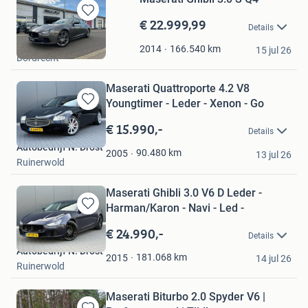
€ 22.999,99
Bewaren
Details
in
KG Cars
Mijn
166.540
km
2014
15 jul 26
Dordrecht
Favorieten
Maserati Quattroporte 4.2 V8
Youngtimer - Leder - Xenon - Go
Bewaren
in
€ 15.990,-
Details
Mijn
Autobedrijf N. Drost
Favorieten
90.480
km
2005
13 jul 26
Ruinerwold
Maserati Ghibli 3.0 V6 D Leder -
Harman/Karon - Navi - Led -
Bewaren
in
€ 24.990,-
Details
Mijn
Autobedrijf N. Drost
Favorieten
181.068
km
2015
14 jul 26
Ruinerwold
Maserati Biturbo 2.0 Spyder V6 |