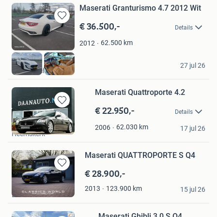
Maserati Granturismo 4.7 2012 Wit
€ 36.500,-
Bewaren
Details
in
Mijn
62.500
km
2012
Favorieten
Kalkan
27 jul 26
Barendrecht
Maserati Quattroporte 4.2
€ 22.950,-
Bewaren
Details
in
Daanauto_nl
Mijn
62.030
km
2006
17 jul 26
Heemskerk
Favorieten
Maserati QUATTROPORTE S Q4
€ 28.900,-
Bewaren
in
Classics-World
123.900
km
2013
Mijn
15 jul 26
Erlecom
Favorieten
Maserati Ghibli 3.0 S Q4