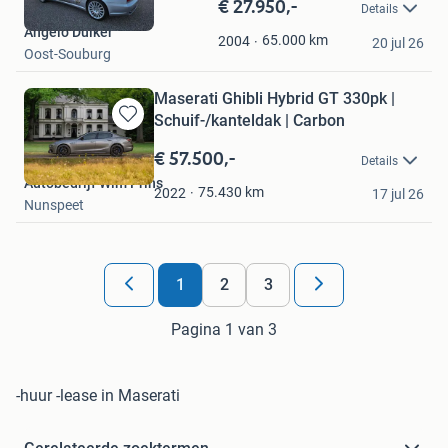
€ 27.950,-
Bewaren
Details
in
Angelo Duiker
Mijn
65.000
km
2004
20 jul 26
Oost-Souburg
Favorieten
Maserati Ghibli Hybrid GT 330pk |
Schuif-/kanteldak | Carbon
Bewaren
in
€ 57.500,-
Details
Mijn
Autobedrijf Wim Prins
Favorieten
75.430
km
2022
17 jul 26
Nunspeet
1
2
3
Pagina 1 van 3
-huur -lease in Maserati