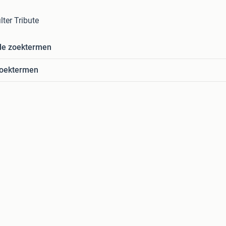
ter Tribute
de zoektermen
zoektermen