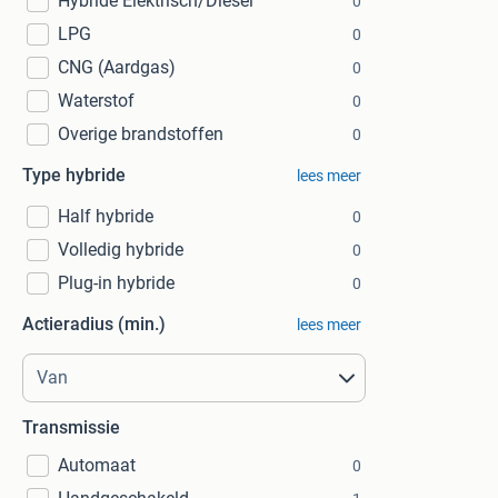
Hybride Elektrisch/Diesel
0
LPG
0
CNG (Aardgas)
0
Waterstof
0
Overige brandstoffen
0
Type hybride
lees meer
Half hybride
0
Volledig hybride
0
Plug-in hybride
0
Actieradius (min.)
lees meer
Transmissie
Automaat
0