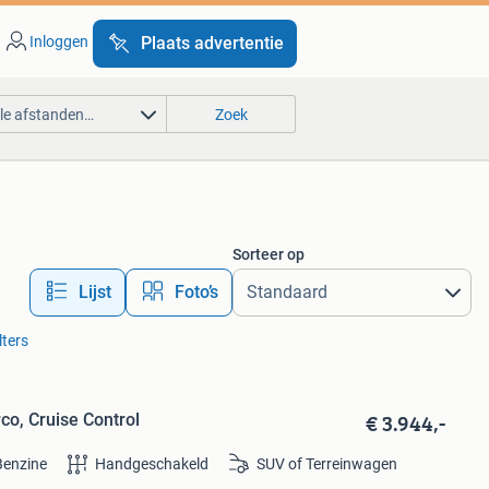
Inloggen
Plaats advertentie
lle afstanden…
Zoek
Sorteer op
Lijst
Foto’s
lters
€ 3.944,-
co, Cruise Control
Benzine
Handgeschakeld
SUV of Terreinwagen