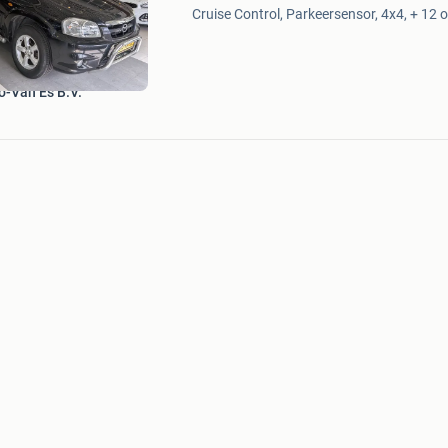
Mijn
Cruise Control, Parkeersensor, 4x4, + 12 o
Favorieten
o-Van Es B.V.