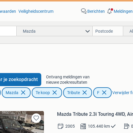
waarden
Veiligheidscentrum
Berichten
Meldingen
Mazda
A
Ontvang meldingen van
r je zoekopdracht
nieuwe zoekresultaten
Mazda
Te koop
Tribute
F
Verwijder fi
Mazda Tribute 2.3i Touring 4WD, Air
Bewaren
2005
105.440
km
in