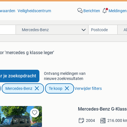
waarden
Veiligheidscentrum
Berichten
Meldingen
Mercedes-Benz
A
or 'mercedes g klasse leger'
Ontvang meldingen van
r je zoekopdracht
nieuwe zoekresultaten
Mercedes-Benz
Te koop
Verwijder filters
Mercedes-Benz G-Klass
Bewaren
2004
216.000
k
in