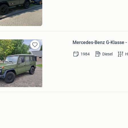
Mijn
Favorieten
Mercedes-Benz G-Klasse -
Bewaren
1984
Diesel
H
in
Mijn
Favorieten