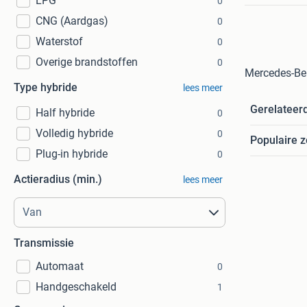
LPG
0
CNG (Aardgas)
0
Waterstof
0
Overige brandstoffen
0
Mercedes-Be
Type hybride
lees meer
Gerelateer
Half hybride
0
Volledig hybride
0
Populaire 
Plug-in hybride
0
Actieradius (min.)
lees meer
Transmissie
Automaat
0
Handgeschakeld
1