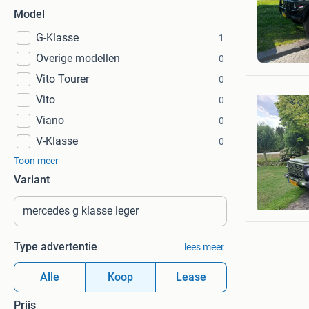
Model
G-Klasse
1
Robin
Overige modellen
Almere
0
Vito Tourer
0
Vito
0
Viano
0
V-Klasse
0
Toon meer
Variant
Arie
Stolwijk
Type advertentie
lees meer
Alle
Koop
Lease
Prijs