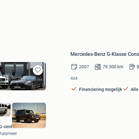
Mercedes-Benz G-Klasse Consi
2007
79.500
km
B
Bewaren
4x4
in
Mijn
Financiering mogelijk
Alle
Favorieten
G-center B.V.
Aalsmeer