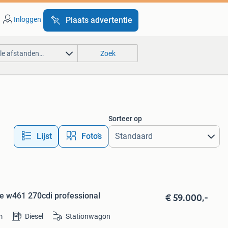
Inloggen
Plaats advertentie
lle afstanden…
Zoek
Sorteer op
Lijst
Foto’s
€ 59.000,-
e w461 270cdi professional
m
Diesel
Stationwagon