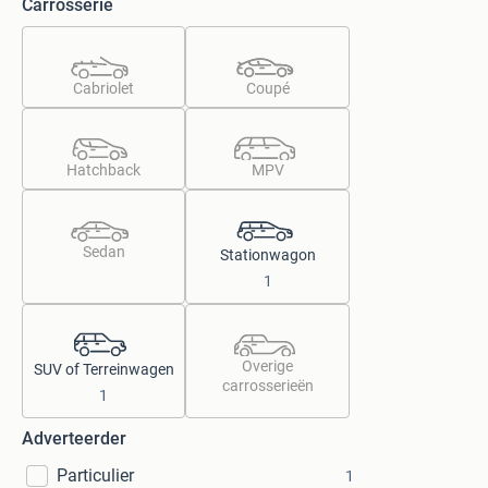
Carrosserie
Cabriolet
Coupé
Hatchback
MPV
Sedan
Stationwagon
1
Overige
SUV of Terreinwagen
carrosserieën
1
Adverteerder
Particulier
1