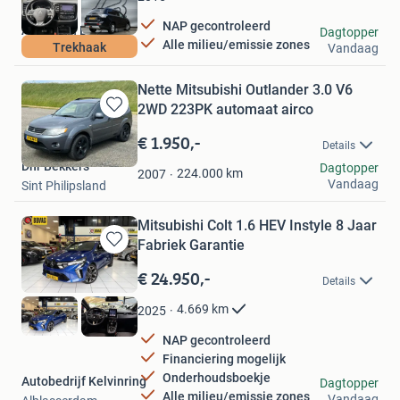
NAP gecontroleerd
Autobaan B.V.
Dagtopper
Alle milieu/emissie zones
Trekhaak
Vandaag
Lelystad
Nette Mitsubishi Outlander 3.0 V6
2WD 223PK automaat airco
Bewaren
in
€ 1.950,-
Details
Mijn
Dhr Bekkers
Dagtopper
Favorieten
224.000
km
2007
Vandaag
Sint Philipsland
Mitsubishi Colt 1.6 HEV Instyle 8 Jaar
Fabriek Garantie
Bewaren
in
€ 24.950,-
Details
Mijn
Favorieten
4.669
km
2025
NAP gecontroleerd
Financiering mogelijk
Onderhoudsboekje
Autobedrijf Kelvinring
Dagtopper
Alle milieu/emissie zones
Vandaag