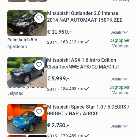
Mitsubishi Outlander 2.0 Intense
2014 NAP AUTOMAAT 150PK ZEE
Bewaren
in
€ 11.950,-
Details
Mijn
Palm Auto's B.V.
Favorieten
Dagtopper
168.213
km
2014
Vandaag
Apeldoorn
Mitsubishi ASX 1.6 Intro Edition
ClearTec/NWE APK/CLIMA/CRUI
Bewaren
in
€ 5.999,-
Details
Mijn
Autobedrijf Allround
Favorieten
Dagtopper
184.453
km
2011
Vandaag
Lelystad
Mitsubishi Space Star 1.0 / 5 DEURS /
BRIGHT / NAP / AIRCO!
Bewaren
in
€ 2.750,-
Details
Mijn
Favorieten
179.489
km
2015