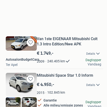
Van 1ste EIGENAAR Mitsubishi Colt
1.3 Intro Edition/Nwe APK
Bewaren
in
€ 1.749,-
Details
Mijn
AutosalonBudgetCars
Favorieten
Dagtopper
240.405
km
2009
Vandaag
Ter Apel
Mitsubishi Space Star 1.0 Inform
€ 4.950,-
Bewaren
Details
in
Mijn
102.845
km
2015
Favorieten
Garantie
Korteland Auto's
Dagtopper
Alle milieu/emissie zones
Vandaag
Rijswijk