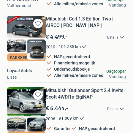
Alle milieu/emissie zones
Vandaag
Valthermond
Mitsubishi Colt 1.3 Edition Two |
AIRCO | PDC | NAVI | NAP |
Bewaren
in
€ 4.499,-
Details
Mijn
Favorieten
101.585
km
2010
NAP gecontroleerd
PARKEERSENSOREN
Financiering mogelijk
Onderhoudsboekje
Loyaal Auto's
Dagtopper
Alle milieu/emissie zones
Vandaag
Lisse
Mitsubishi Outlander Sport 2.4 Invite
Scott 4WD|1e Eig|NAP
Bewaren
in
€ 6.444,-
Details
Mijn
Favorieten
91.809
km
2006
Garantie
NAP gecontroleerd