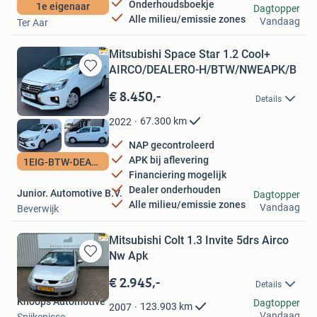
Onderhoudsboekje
1e eigenaar
Adequaat Auto's B.V.
Dagtopper
Alle milieu/emissie zones
Vandaag
Ter Aar
Mitsubishi Space Star 1.2 Cool+
AIRCO/DEALERO-H/BTW/NWEAPK/B
Bewaren
in
€ 8.450,-
Details
Mijn
Favorieten
67.300
km
2022
NAP gecontroleerd
APK bij aflevering
1EIG-BTW-DEALERO-H
Financiering mogelijk
Dealer onderhouden
Junior. Automotive B.V.
Dagtopper
Alle milieu/emissie zones
Vandaag
Beverwijk
Mitsubishi Colt 1.3 Invite 5drs Airco
Nw Apk
Bewaren
in
€ 2.945,-
Details
Mijn
Knoops Automotive
Favorieten
Dagtopper
123.903
km
2007
Vandaag
Spijkenisse