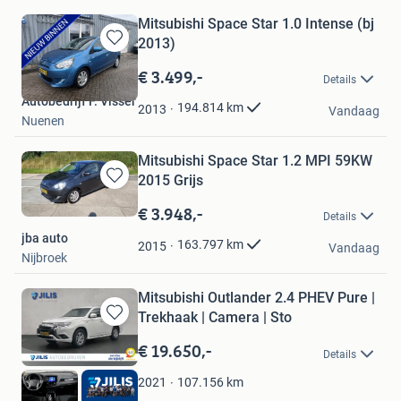
Mitsubishi Space Star 1.0 Intense (bj
2013)
Bewaren
in
€ 3.499,-
Details
Mijn
Autobedrijf F. Visser
Favorieten
194.814
km
2013
Vandaag
Nuenen
Mitsubishi Space Star 1.2 MPI 59KW
2015 Grijs
Bewaren
in
€ 3.948,-
Details
Mijn
jba auto
Favorieten
163.797
km
2015
Vandaag
Nijbroek
Mitsubishi Outlander 2.4 PHEV Pure |
Trekhaak | Camera | Sto
Bewaren
in
€ 19.650,-
Details
Mijn
Favorieten
107.156
km
2021