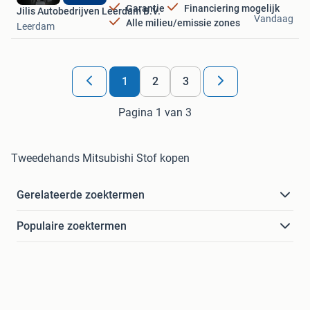
Garantie
Financiering mogelijk
Jilis Autobedrijven Leerdam B.V.
Vandaag
Alle milieu/emissie zones
Leerdam
1
2
3
Pagina 1 van 3
Tweedehands Mitsubishi Stof kopen
Gerelateerde zoektermen
Populaire zoektermen