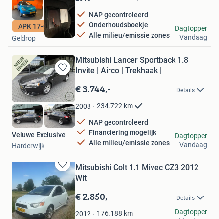
NAP gecontroleerd
Onderhoudsboekje
APK 17-07-2027
FSJ auto's
Dagtopper
Alle milieu/emissie zones
Vandaag
Geldrop
Mitsubishi Lancer Sportback 1.8
Invite | Airco | Trekhaak |
Bewaren
in
€ 3.744,-
Details
Mijn
Favorieten
234.722
km
2008
NAP gecontroleerd
Financiering mogelijk
Veluwe Exclusive
Dagtopper
Alle milieu/emissie zones
Vandaag
Harderwijk
Mitsubishi Colt 1.1 Mivec CZ3 2012
Bewaren
Wit
in
Mijn
€ 2.850,-
Details
Favorieten
SvE Cars
Dagtopper
176.188
km
2012