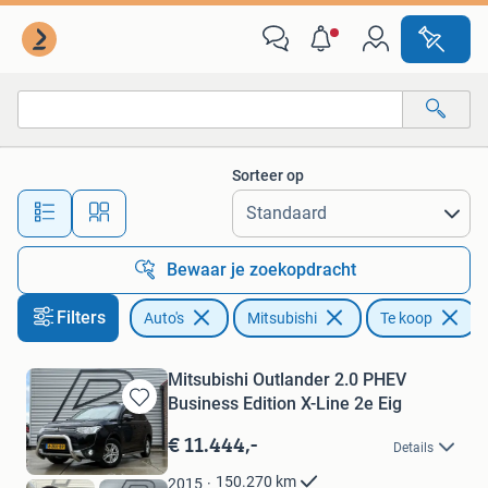
Mitsubishi
Sorteer op
Alle afstanden…
Bewaar je zoekopdracht
Filters
Auto's
Mitsubishi
Te koop
Mitsubishi Outlander 2.0 PHEV
Business Edition X-Line 2e Eig
Bewaren
in
€ 11.444,-
Details
Mijn
Favorieten
150.270
km
2015