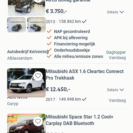
Bewaren
in
€ 3.750,-
Details
Mijn
Favorieten
158.862
km
2013
NAP gecontroleerd
APK bij aflevering
Financiering mogelijk
Onderhoudsboekje
Autobedrijf Kelvinring
Dagtopper
Alle milieu/emissie zones
Vandaag
Alblasserdam
Mitsubishi ASX 1.6 Cleartec Connect
Pro Trekhaak
Bewaren
in
€ 12.450,-
Details
Mijn
Auto Wens
Favorieten
149.998
km
2017
Vandaag
Garyp
Mitsubishi Space Star 1.2 Cool+
Carplay DAB Bluetooth
Bewaren
in