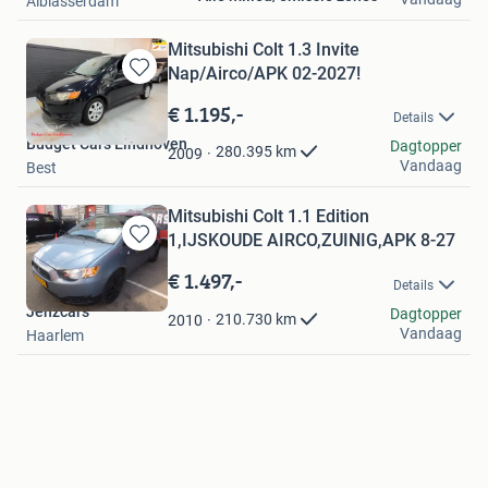
Alblasserdam
Mitsubishi Colt 1.3 Invite
Nap/Airco/APK 02-2027!
Bewaren
in
€ 1.195,-
Details
Mijn
Budget Cars Eindhoven
Favorieten
Dagtopper
280.395
km
2009
Vandaag
Best
Mitsubishi Colt 1.1 Edition
1,IJSKOUDE AIRCO,ZUINIG,APK 8-27
Bewaren
in
€ 1.497,-
Details
Mijn
Jenzcars
Favorieten
Dagtopper
210.730
km
2010
Vandaag
Haarlem