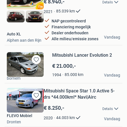
€ 8.940,-
Details
Mijn
Favorieten
85.039
km
2021
NAP gecontroleerd
Financiering mogelijk
Dealer onderhouden
Auto XL
Vandaag
Alle milieu/emissie zones
Alphen aan den Rijn
Mitsubishi Lancer Evolution 2
€ 21.000,-
Bewaren
in
Alain
85.000
km
1994
Mijn
Vandaag
bornem
Favorieten
Mitsubishi Space Star 1.0 Active 5-
drs *44.000km!* Navi|Airc
Bewaren
in
€ 8.250,-
Details
Mijn
FLEVO Mobiel
Favorieten
44.003
km
2020
Vandaag
Dronten