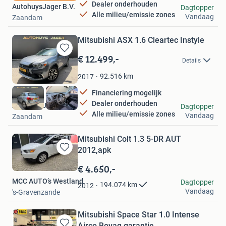
Dealer onderhouden
AutohuysJager B.V.
Dagtopper
Alle milieu/emissie zones
Vandaag
Zaandam
Mitsubishi ASX 1.6 Cleartec Instyle
€ 12.499,-
Bewaren
Details
in
Mijn
92.516
km
2017
Favorieten
Financiering mogelijk
Dealer onderhouden
AutohuysJager B.V.
Dagtopper
Alle milieu/emissie zones
Vandaag
Zaandam
Mitsubishi Colt 1.3 5-DR AUT
2012,apk
Bewaren
in
€ 4.650,-
Mijn
MCC AUTO’s Westland
Dagtopper
Favorieten
194.074
km
2012
Vandaag
's-Gravenzande
Mitsubishi Space Star 1.0 Intense
Airco Bovag garantie