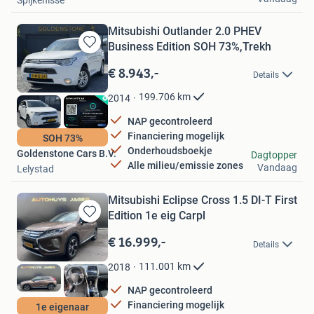
Mitsubishi Outlander 2.0 PHEV
Business Edition SOH 73%,Trekh
Bewaren
in
€ 8.943,-
Details
Mijn
Favorieten
199.706
km
2014
NAP gecontroleerd
Financiering mogelijk
SOH 73%
Onderhoudsboekje
Goldenstone Cars B.V.
Dagtopper
Alle milieu/emissie zones
Vandaag
Lelystad
Mitsubishi Eclipse Cross 1.5 DI-T First
Edition 1e eig Carpl
Bewaren
in
€ 16.999,-
Details
Mijn
Favorieten
111.001
km
2018
NAP gecontroleerd
Financiering mogelijk
1e eigenaar