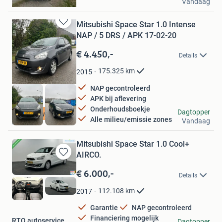
Vandaag
Langbroek
Mitsubishi Space Star 1.0 Intense
Bewaren
NAP / 5 DRS / APK 17-02-20
in
Mijn
€ 4.450,-
Details
Favorieten
175.325
km
2015
NAP gecontroleerd
APK bij aflevering
Onderhoudsboekje
Zwager Occasions
Dagtopper
Nieuwe APK
Alle milieu/emissie zones
Vandaag
Dordrecht
Mitsubishi Space Star 1.0 Cool+
AIRCO.
Bewaren
in
€ 6.000,-
Details
Mijn
Favorieten
112.108
km
2017
Garantie
NAP gecontroleerd
Financiering mogelijk
RTO autoservice
Dagtopper