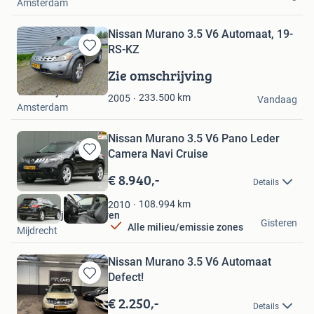
Amsterdam
Nissan Murano 3.5 V6 Automaat, 19-
RS-KZ
Bewaren
in
Zie omschrijving
Mijn
Troostwijk Auctions
Favorieten
233.500
km
2005
Vandaag
Amsterdam
Nissan Murano 3.5 V6 Pano Leder
Camera Navi Cruise
Bewaren
in
€ 8.940,-
Details
Mijn
Favorieten
108.994
km
2010
Autobedrijf van Yperen
Gisteren
Alle milieu/emissie zones
Mijdrecht
Nissan Murano 3.5 V6 Automaat
Defect!
Bewaren
in
€ 2.250,-
Details
Mijn