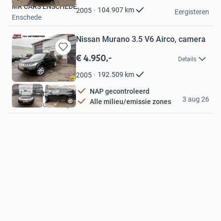
MR CARS ENSCHEDE
Favorieten
104.907
km
2005
Eergisteren
Enschede
Nissan Murano 3.5 V6 Airco, camera
€ 4.950,-
Bewaren
Details
in
Mijn
192.509
km
2005
Favorieten
NAP gecontroleerd
F en M Autoservice
3 aug 26
Alle milieu/emissie zones
Hazerswoude-Dorp