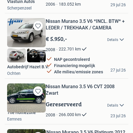
Vlastuin Auto's
Favorieten
183.052
km
2006
29 jul 26
Scherpenzeel
Nissan Murano 3.5 V6 *INCL. BTW* +
LEDER / TREKHAAK / CAMERA
Bewaren
in
€ 5.950,-
Details
Mijn
Favorieten
222.701
km
2008
NAP gecontroleerd
Financiering mogelijk
Autobedrijf Hazet B.V.
27 jul 26
Alle milieu/emissie zones
Ochten
Nissan Murano 3.5 V6 CVT 2008
Zwart
Bewaren
in
Gereserveerd
Details
Mijn
The Homezone
Favorieten
266.000
km
2008
23 jul 26
Eemnes
Nissan Murano 3.5 V6 Platinum 2012