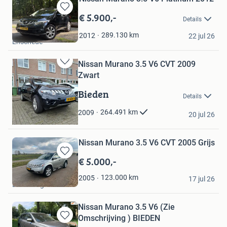
€ 5.900,-
Bewaren
Details
in
Marloes
Mijn
289.130
km
2012
22 jul 26
Enschede
Favorieten
Nissan Murano 3.5 V6 CVT 2009
Bewaren
Zwart
in
Mijn
Bieden
Details
Favorieten
peter
264.491
km
2009
20 jul 26
Rotterdam
Nissan Murano 3.5 V6 CVT 2005 Grijs
€ 5.000,-
Bewaren
in
andre
123.000
km
2005
Mijn
17 jul 26
Bleskensgraaf ca
Favorieten
Nissan Murano 3.5 V6 (Zie
Omschrijving ) BIEDEN
Bewaren