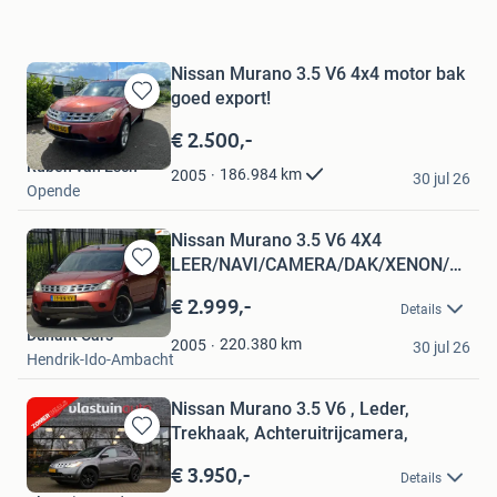
Nissan Murano 3.5 V6 4x4 motor bak
goed export!
Bewaren
in
€ 2.500,-
Mijn
Ruben van Esch
Favorieten
186.984
km
2005
30 jul 26
Opende
Nissan Murano 3.5 V6 4X4
LEER/NAVI/CAMERA/DAK/XENON/NW
Bewaren
APK
in
€ 2.999,-
Details
Mijn
Dunant Cars
Favorieten
220.380
km
2005
30 jul 26
Hendrik-Ido-Ambacht
Nissan Murano 3.5 V6 , Leder,
Trekhaak, Achteruitrijcamera,
Bewaren
in
€ 3.950,-
Details
Mijn