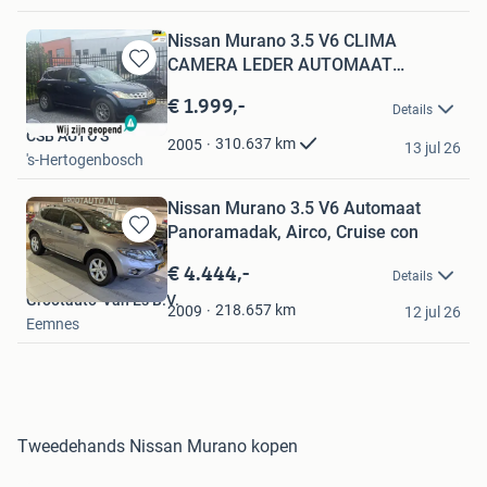
Nissan Murano 3.5 V6 CLIMA
CAMERA LEDER AUTOMAAT
Bewaren
INRUILKOOPJ
in
€ 1.999,-
Details
Mijn
CSB AUTO'S
Favorieten
310.637
km
2005
13 jul 26
's-Hertogenbosch
Nissan Murano 3.5 V6 Automaat
Panoramadak, Airco, Cruise con
Bewaren
in
€ 4.444,-
Details
Mijn
Grootauto-Van Es B.V.
Favorieten
218.657
km
2009
12 jul 26
Eemnes
Tweedehands Nissan Murano kopen