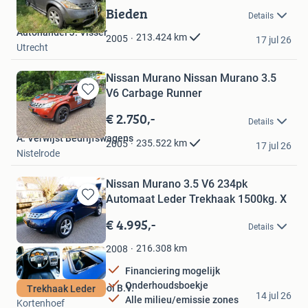
in
Bieden
Details
Mijn
Autohandel J. Visser
Favorieten
213.424
km
2005
17 jul 26
Utrecht
Nissan Murano Nissan Murano 3.5
V6 Carbage Runner
Bewaren
in
€ 2.750,-
Details
Mijn
A. Verwijst Bedrijfswagens
Favorieten
235.522
km
2005
17 jul 26
Nistelrode
Nissan Murano 3.5 V6 234pk
Automaat Leder Trekhaak 1500kg. X
Bewaren
in
€ 4.995,-
Details
Mijn
Favorieten
216.308
km
2008
Financiering mogelijk
Onderhoudsboekje
Occasiondealer 't Gooi B.V.
Trekhaak Leder
14 jul 26
Alle milieu/emissie zones
Kortenhoef