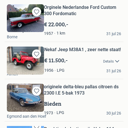
Orginele Nederlandse Ford Custom
300 Fordomatic
Bewaren
in
€ 22.000,-
Mijn
Vlaskamp
Favorieten
1
km
1957
31 jul 26
Borne
Nekaf Jeep M38A1 , zeer nette staat!
€ 11.500,-
Bewaren
Details
in
Max de Groot
Mijn
LPG
1956
31 jul 26
Almen
Favorieten
originele delta-bleu pallas citroen ds
2300 I.E 5-bak 1973
Bewaren
in
Bieden
Mijn
Carlo
Favorieten
LPG
1973
30 jul 26
Egmond aan den Hoef