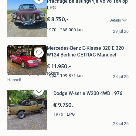
Prachtige belastingvrije Volvo 164 op
Bewaren
LPG
in
Mijn
€ 8.750,-
Details
Favorieten
Maaike Wever
265.000
km
1970
29 jul 26
Gaast
Mercedes-Benz E-Klasse 320 E 320
W124 Berline GETRAG Manueel
Bewaren
in
€ 11.950,-
Mijn
LEGENDS by Legal Brokers
Favorieten
199.871
km
1994
28 jul 26
Hasselt
Dodge W-serie W200 4WD 1976
Bewaren
in
€ 9.750,-
Mijn
Favorieten
LPG
1976
b
28 jul 26
Dussen