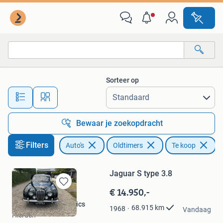
Oldtimers
Sorteer op
Alle afstanden…
Bewaar je zoekopdracht
Filters
Auto's
Oldtimers
Te koop
Jaguar S type 3.8
€ 14.950,-
Bewaren
in
Jansen Cars & Classics
68.915
km
1968
Mijn
Vandaag
Hierden
Favorieten