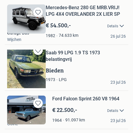
Mercedes-Benz 280 GE MRB.VRIJ!
LPG 4X4 OVERLANDER 2X LIER SP
Bewaren
in
€ 54.500,-
Details
Mijn
Garage Bas
Favorieten
74.633
km
1982
26 jul 26
Wijchen
Saab 99 LPG 1.9 TS 1973
Bewaren
belastingvrij
in
Mijn
Bieden
Favorieten
Ronny
LPG
1973
23 jul 26
Klijndijk
Ford Falcon Sprint 260 V8 1964
€ 22.500,-
Bewaren
Details
in
Movie Cars
Mijn
91.097
km
1964
23 jul 26
Goirle
Favorieten