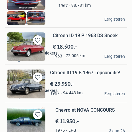
Mijn
98.781
km
1967
Favorieten
Big Boys Toys B.V.
Eergisteren
Hoevelaken
Citroen ID 19 P 1963 DS Snoek
€ 18.500,-
Bewaren
in
Gerard Kramer Klassiekers
72.006
km
1963
Mijn
Eergisteren
Wolvega
Favorieten
Citroën ID 19 B 1967 Topconditie!
€ 29.950,-
Bewaren
in
Gerard Kramer Klassiekers
94.443
km
1967
Mijn
Eergisteren
Wolvega
Favorieten
Chevrolet NOVA CONCOURS
€ 11.950,-
Bewaren
in
Autoplaza Utrecht
LPG
1976
Mijn
3 aug 26