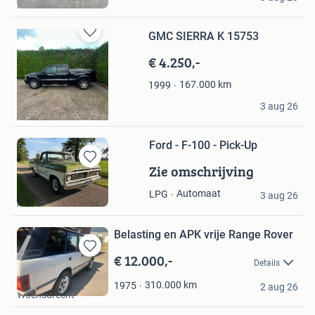
Hilversum
Favorieten
GMC SIERRA K 15753
Bewaren
in
€ 4.250,-
Mijn
Favorieten
167.000
km
1999
Autoplaza Utrecht
3 aug 26
Hilversum
Ford - F-100 - Pick-Up
Zie omschrijving
Bewaren
in
Troostwijk Auctions
Automaat
LPG
Mijn
3 aug 26
Amsterdam
Favorieten
Belasting en APK vrije Range Rover
€ 12.000,-
Bewaren
Details
in
Dik Samsom
Mijn
310.000
km
1975
2 aug 26
Woensdrecht
Favorieten