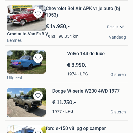
Chevrolet Bel Air APK vrije auto (bj
1953)
Bewaren
in
€ 14.950,-
Details
Mijn
Grootauto-Van Es B.V.
Favorieten
98.354
km
1953
Vandaag
Eemnes
Volvo 144 de luxe
€ 3.950,-
Bewaren
in
Ron
LPG
1974
Mijn
Gisteren
Uitgeest
Favorieten
Dodge W-serie W200 4WD 1977
€ 11.750,-
Bewaren
in
h&h
LPG
1977
Mijn
Gisteren
Apeldoorn
Favorieten
ford e-150 v8 lpg op camper