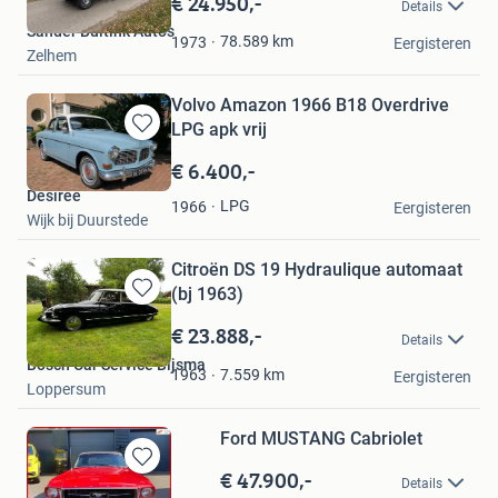
€ 24.950,-
Details
Mijn
Sander Buitink Auto's
Favorieten
78.589
km
1973
Eergisteren
Zelhem
Volvo Amazon 1966 B18 Overdrive
LPG apk vrij
Bewaren
in
€ 6.400,-
Mijn
Desiree
Favorieten
LPG
1966
Eergisteren
Wijk bij Duurstede
Citroën DS 19 Hydraulique automaat
(bj 1963)
Bewaren
in
€ 23.888,-
Details
Mijn
Bosch Car Service Bijsma
Favorieten
7.559
km
1963
Eergisteren
Loppersum
Ford MUSTANG Cabriolet
€ 47.900,-
Bewaren
Details
in