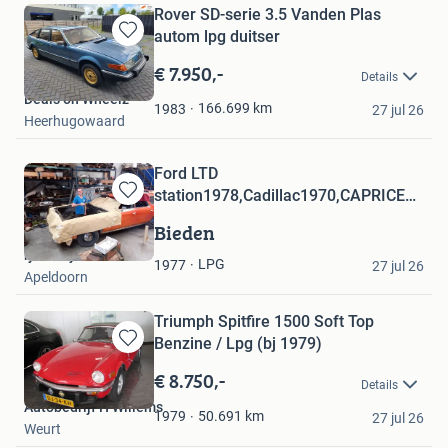
Rover SD-serie 3.5 Vanden Plas
autom lpg duitser
Bewaren
in
€ 7.950,-
Details
Mijn
Deals on Wheelz
Favorieten
166.699
km
1983
27 jul 26
Heerhugowaard
Ford LTD
station1978,Cadillac1970,CAPRICE
Bewaren
STATION69,BLAZER78
in
Bieden
Mijn
rj.merlijn usa cars
Favorieten
LPG
1977
27 jul 26
Apeldoorn
Triumph Spitfire 1500 Soft Top
Benzine / Lpg (bj 1979)
Bewaren
in
€ 8.750,-
Details
Mijn
Autobedrijf H Willems
Favorieten
50.691
km
1979
27 jul 26
Weurt