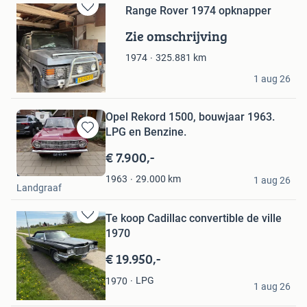
Range Rover 1974 opknapper
Bewaren
in
Zie omschrijving
Mijn
Favorieten
325.881
km
1974
Groot
1 aug 26
Hem
Opel Rekord 1500, bouwjaar 1963.
LPG en Benzine.
Bewaren
in
€ 7.900,-
Mijn
Damoiseaux
Favorieten
29.000
km
1963
1 aug 26
Landgraaf
Te koop Cadillac convertible de ville
Bewaren
1970
in
Mijn
€ 19.950,-
Favorieten
Rene
LPG
1970
1 aug 26
Lith