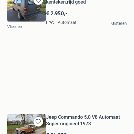
kenteken,rijd goed
Bewaren
in
€ 2.950,-
Mijn
dennis
Favorieten
Automaat
LPG
Gisteren
Vlierden
Jeep Commando 5.0 V8 Automaat
Super origineel 1973
Bewaren
in