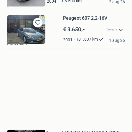
106.500
km
2004
Mijn
2 aug 26
Etten-Leur
Favorieten
Peugeot 607 2.2-16V
€ 3.650,-
Bewaren
Details
in
Falak Autobedrijf
Mijn
181.637
km
2001
1 aug 26
Rotterdam
Favorieten