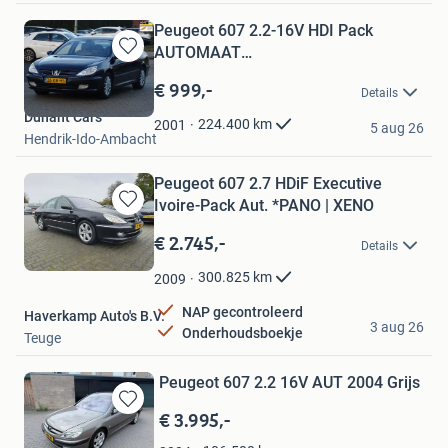
Peugeot 607 2.2-16V HDI Pack
AUTOMAAT
Bewaren
NAP/LEER/MEMORY/CRUISE
in
€ 999,-
Details
Mijn
Dunant Cars
Favorieten
224.400
km
2001
5 aug 26
Hendrik-Ido-Ambacht
Peugeot 607 2.7 HDiF Executive
Ivoire-Pack Aut. *PANO | XENO
Bewaren
in
€ 2.745,-
Details
Mijn
Favorieten
300.825
km
2009
NAP gecontroleerd
Haverkamp Auto's B.V.
3 aug 26
Onderhoudsboekje
Teuge
Peugeot 607 2.2 16V AUT 2004 Grijs
€ 3.995,-
Bewaren
in
CM repair