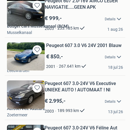
Peugeot 607 2.0-16V AIRCO LEDER
NAVIGATIE.....GEEN APK
Bewaren
in
€ 999,-
Details
Mijn
Budget Cars Musselkanaal (BCM)
Favorieten
233.185
km
2003
1 aug 26
Musselkanaal
Peugeot 607 3.0 V6 24V 2001 Blauw
€ 850,-
Bewaren
Details
in
Maart
Mijn
267.641
km
2001
18 jul 26
Leeuwarden
Favorieten
Peugeot 607 3.0-24V V6 Executive
UNIEKE AUTO ! AUTOMAAT ! NI
Bewaren
in
€ 2.995,-
Details
Mijn
Autoservice Axacars
Favorieten
189.993
km
2003
13 jul 26
Zoetermeer
Peugeot 607 3.0-24V V6 Féline Aut