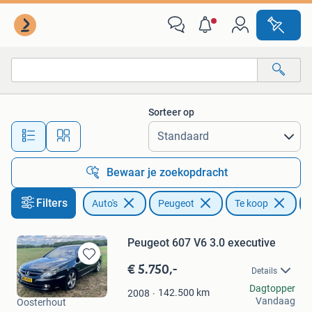
Peugeot
Sorteer op
Alle afstanden…
Bewaar je zoekopdracht
Filters
Auto's
Peugeot
Te koop
Peugeot 607 V6 3.0 executive
€ 5.750,-
Bewaren
Details
in
Joop Iriks
Dagtopper
Mijn
142.500
km
2008
Vandaag
Oosterhout
Favorieten