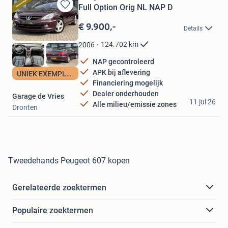
Full Option Orig NL NAP D
Bewaren
in
€ 9.900,-
Details
Mijn
Favorieten
124.702
km
2006
NAP gecontroleerd
APK bij aflevering
UNIEK EXEMPLAAR
Financiering mogelijk
Dealer onderhouden
Garage de Vries
11 jul 26
Alle milieu/emissie zones
Dronten
Tweedehands Peugeot 607 kopen
Gerelateerde zoektermen
Populaire zoektermen