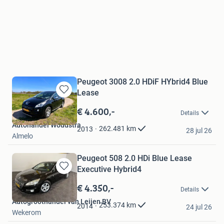
Peugeot 3008 2.0 HDiF HYbrid4 Blue
Lease
Bewaren
in
€ 4.600,-
Details
Mijn
Autohandel Woudstra
Favorieten
262.481
km
2013
28 jul 26
Almelo
Peugeot 508 2.0 HDi Blue Lease
Executive Hybrid4
Bewaren
in
€ 4.350,-
Details
Mijn
Autogroothandel van Leijen BV
Favorieten
253.374
km
2014
24 jul 26
Wekerom