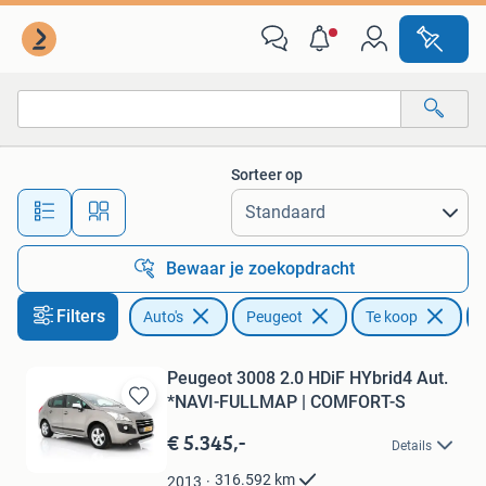
Peugeot
Sorteer op
Alle afstanden…
Bewaar je zoekopdracht
Filters
Auto's
Peugeot
Te koop
Peugeot 3008 2.0 HDiF HYbrid4 Aut.
*NAVI-FULLMAP | COMFORT-S
Bewaren
in
€ 5.345,-
Details
Mijn
Favorieten
316.592
km
2013