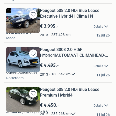
Peugeot 508 2.0 HDi Blue Lease
Executive Hybrid4 | Clima | N
Bewaren
in
€ 3.995,-
Details
Mijn
DDM Export B.V.
Favorieten
287.423
km
2013
12 jul 26
Made
Peugeot 3008 2.0 HDiF
HYbrid4|AUTOMAAT|CLIMA|HEAD-
Bewaren
UP|GOED-ON
in
€ 4.495,-
Details
Mijn
Ogeret Automotive
Favorieten
180.647
km
2013
11 jul 26
Rotterdam
Peugeot 508 2.0 HDi Blue Lease
Premium Hybrid4
Bewaren
in
€ 4.450,-
Details
Mijn
Autobedrijf Het Spoor B.V.
Favorieten
235.268
km
2012
11 jul 26