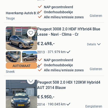
NAP gecontroleerd
Onderhoudsboekje
Haverkamp Auto's B.V.
Gisteren
Alle milieu/emissie zones
Teuge
Peugeot 3008 2.0 HDiF HYbrid4 Blue
Lease - Navi - Clima - Cr
Bewaren
in
€ 2.498,-
Details
Mijn
Favorieten
371.979
km
2013
NAP gecontroleerd
Onderhoudsboekje
AUTOMAAT
Autobedrijf Kaatsland
Gisteren
Alle milieu/emissie zones
Sneek
Peugeot 508 2.0 HDI 120KW Hybrid4
Bewaren
AUT 2014 Blauw
in
Mijn
€ 5.950,-
Favorieten
Brim Automotive
190.045
km
2014
Eergisteren