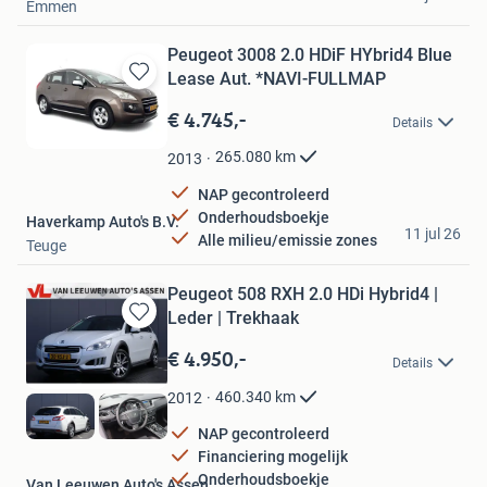
Emmen
Peugeot 3008 2.0 HDiF HYbrid4 Blue
Lease Aut. *NAVI-FULLMAP
Bewaren
in
€ 4.745,-
Details
Mijn
Favorieten
265.080
km
2013
NAP gecontroleerd
Onderhoudsboekje
Haverkamp Auto's B.V.
11 jul 26
Alle milieu/emissie zones
Teuge
Peugeot 508 RXH 2.0 HDi Hybrid4 |
Leder | Trekhaak
Bewaren
in
€ 4.950,-
Details
Mijn
Favorieten
460.340
km
2012
NAP gecontroleerd
Financiering mogelijk
Onderhoudsboekje
Van Leeuwen Auto's Assen