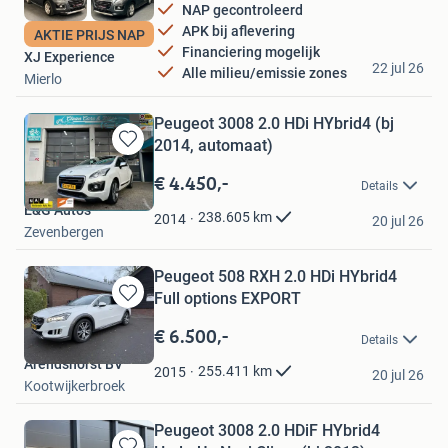
NAP gecontroleerd
APK bij aflevering
AKTIE PRIJS NAP
Financiering mogelijk
XJ Experience
22 jul 26
Alle milieu/emissie zones
Mierlo
Peugeot 3008 2.0 HDi HYbrid4 (bj
2014, automaat)
Bewaren
in
€ 4.450,-
Details
Mijn
E&G Auto's
Favorieten
238.605
km
2014
20 jul 26
Zevenbergen
Peugeot 508 RXH 2.0 HDi HYbrid4
Full options EXPORT
Bewaren
in
€ 6.500,-
Details
Mijn
Arendshorst BV
Favorieten
255.411
km
2015
20 jul 26
Kootwijkerbroek
Peugeot 3008 2.0 HDiF HYbrid4