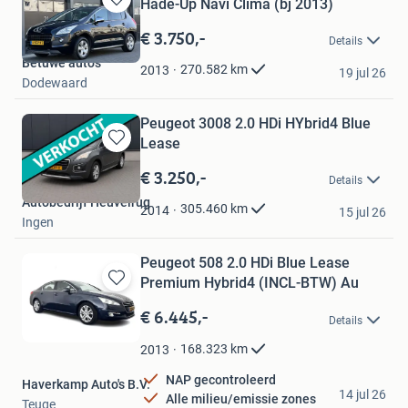
Hade-Up Navi Clima (bj 2013)
Bewaren
in
€ 3.750,-
Details
Mijn
Betuwe auto's
Favorieten
270.582
km
2013
19 jul 26
Dodewaard
Peugeot 3008 2.0 HDi HYbrid4 Blue
Lease
Bewaren
in
€ 3.250,-
Details
Mijn
Autobedrijf Heuvelrug
Favorieten
305.460
km
2014
15 jul 26
Ingen
Peugeot 508 2.0 HDi Blue Lease
Premium Hybrid4 (INCL-BTW) Au
Bewaren
in
€ 6.445,-
Details
Mijn
Favorieten
168.323
km
2013
NAP gecontroleerd
Haverkamp Auto's B.V.
14 jul 26
Alle milieu/emissie zones
Teuge