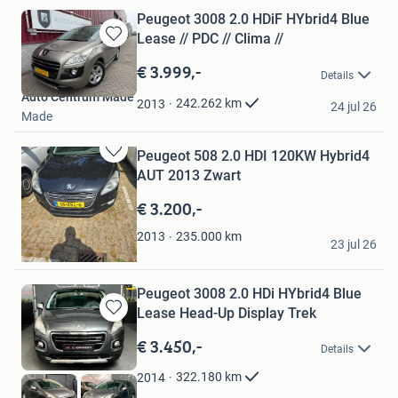
Peugeot 3008 2.0 HDiF HYbrid4 Blue
Lease // PDC // Clima //
Bewaren
in
€ 3.999,-
Details
Mijn
Auto Centrum Made
Favorieten
242.262
km
2013
24 jul 26
Made
Peugeot 508 2.0 HDI 120KW Hybrid4
Bewaren
AUT 2013 Zwart
in
Mijn
€ 3.200,-
Favorieten
Paul Hellemons
235.000
km
2013
23 jul 26
Roosendaal
Peugeot 3008 2.0 HDi HYbrid4 Blue
Lease Head-Up Display Trek
Bewaren
in
€ 3.450,-
Details
Mijn
Favorieten
322.180
km
2014