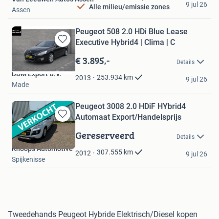
9 jul 26
Alle milieu/emissie zones
Assen
Peugeot 508 2.0 HDi Blue Lease
Executive Hybrid4 | Clima | C
Bewaren
in
€ 3.895,-
Details
Mijn
DDM Export B.V.
Favorieten
253.934
km
2013
9 jul 26
Made
Peugeot 3008 2.0 HDiF HYbrid4
Automaat Export/Handelsprijs
Bewaren
in
Gereserveerd
Details
Mijn
Knoops Automotive
Favorieten
307.555
km
2012
9 jul 26
Spijkenisse
Tweedehands Peugeot Hybride Elektrisch/Diesel kopen