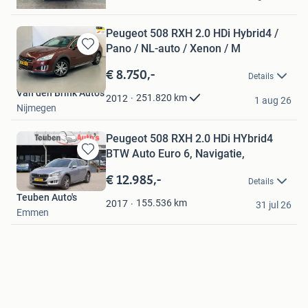
Andijk
Peugeot 508 RXH 2.0 HDi Hybrid4 /
Pano / NL-auto / Xenon / M
Bewaren
in
€ 8.750,-
Details
Mijn
Van den Brink Auto's
Favorieten
251.820
km
2012
1 aug 26
Nijmegen
Peugeot 508 RXH 2.0 HDi HYbrid4
BTW Auto Euro 6, Navigatie,
Bewaren
in
€ 12.985,-
Details
Mijn
Teuben Auto's
Favorieten
155.536
km
2017
31 jul 26
Emmen