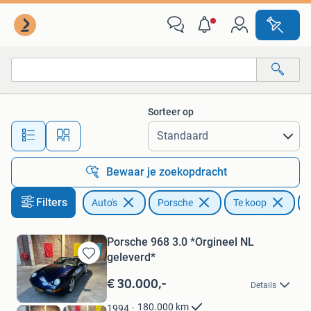
Porsche
Sorteer op
Alle afstanden…
Bewaar je zoekopdracht
Filters
Auto's
Porsche
Te koop
Porsche 968 3.0 *Orgineel NL
geleverd*
Bewaren
in
€ 30.000,-
Details
Mijn
Favorieten
180.000
km
1994