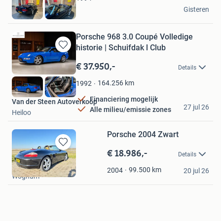
Floris
Gisteren
Bussum
Porsche 968 3.0 Coupé Volledige
historie | Schuifdak l Club
Bewaren
in
€ 37.950,-
Details
Mijn
Favorieten
164.256
km
1992
Financiering mogelijk
Van der Steen Autoverkoop
27 jul 26
Alle milieu/emissie zones
Heiloo
Porsche 2004 Zwart
€ 18.986,-
Bewaren
Details
in
Rob
Mijn
99.500
km
2004
20 jul 26
Wognum
Favorieten