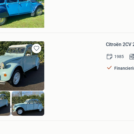
een
Citroën 2CV 
Bewaren
1985
in
Mijn
Financier
Favorieten
Thomas Automotive
Eibergen