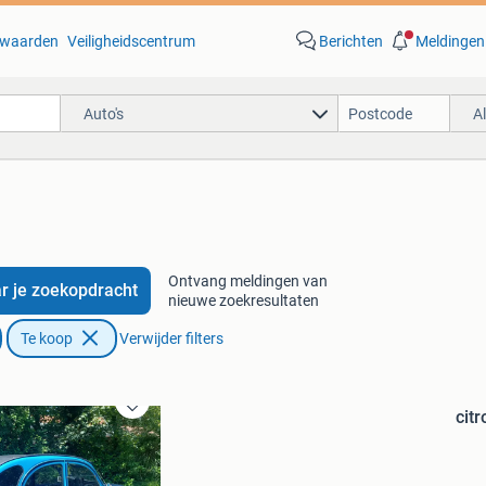
waarden
Veiligheidscentrum
Berichten
Meldingen
Auto's
A
Ontvang meldingen van
r je zoekopdracht
nieuwe zoekresultaten
Te koop
Verwijder filters
cit
Bewaren
in
Mijn
Favorieten