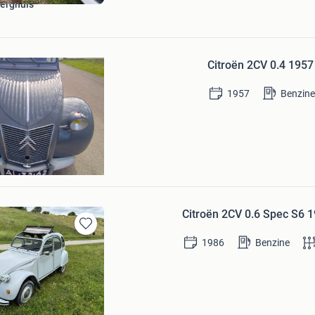
Berghuis
Bewaren
in
Citroën 2CV 0.4 1957 
Mijn
Favorieten
1957
Benzin
n
Citroën 2CV 0.6 Spec S6 19
Bewaren
1986
Benzine
in
Mijn
Favorieten
n