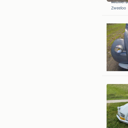
Michiel 
Zweeloo
Carola
Vijfhuize
PandaFu