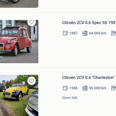
Citroën 2CV 0.6 Spec S6 19
Bewaren
in
1987
64.000
km
Mijn
Favorieten
am
Citroën 2CV 0.6 "Charleston"
Bewaren
1986
99.000
km
in
Mijn
Open dak
Favorieten