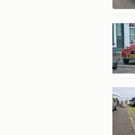
Remko
Goirle
twst
Rotterd