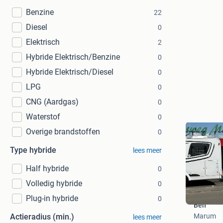
Benzine
22
Diesel
0
Elektrisch
2
Hybride Elektrisch/Benzine
0
Hybride Elektrisch/Diesel
0
LPG
0
CNG (Aardgas)
0
Waterstof
0
Overige brandstoffen
0
Type hybride
lees meer
Half hybride
0
Volledig hybride
0
Plug-in hybride
0
Ben
Marum
Actieradius (min.)
lees meer