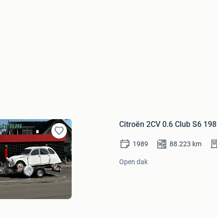
Citroën 2CV 0.6 Club S6 198
Bewaren
1989
88.223
km
in
Mijn
Open dak
Favorieten