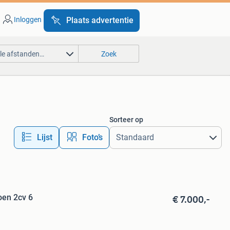
Inloggen
Plaats advertentie
lle afstanden…
Zoek
Sorteer op
Lijst
Foto’s
€ 7.000,-
roen 2cv 6