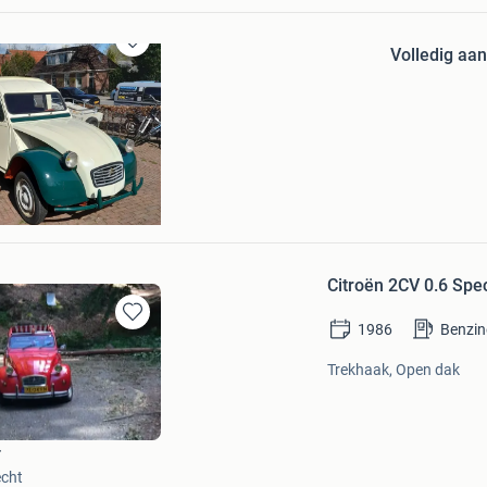
Volledig aa
Bewaren
in
Mijn
Favorieten
Citroën 2CV 0.6 Sp
1986
Benzin
Bewaren
in
Trekhaak, Open dak
Mijn
Favorieten
r
cht