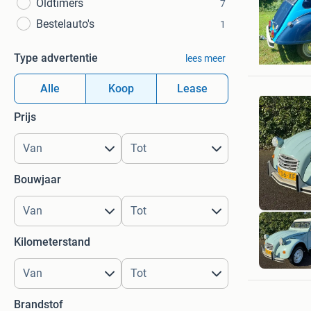
Oldtimers
7
Bestelauto's
1
Martin
Type advertentie
lees meer
Vriezenv
Alle
Koop
Lease
Prijs
Bouwjaar
Kilometerstand
Brandstof