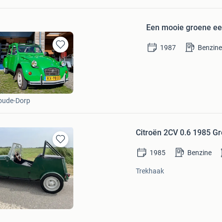
Een mooie groene ee
1987
Benzin
Bewaren
in
Mijn
Favorieten
oude-Dorp
Citroën 2CV 0.6 1985 Gr
Bewaren
1985
Benzine
in
Mijn
Trekhaak
Favorieten