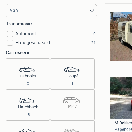
Transmissie
Automaat
0
Handgeschakeld
21
Station
Carrosserie
Foxhol
Cabriolet
Coupé
5
1
MPV
Hatchback
10
M.Dekke
Papendre