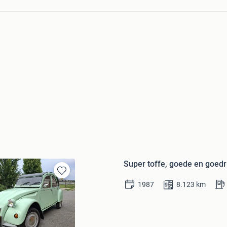
Super toffe, goede en goed
Bewaren
1987
8.123
km
in
Mijn
Favorieten