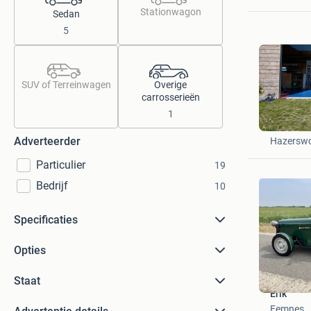
Stationwagon
Sedan
5
SUV of Terreinwagen
Overige
carrosserieën
1
RKD
Adverteerder
Hazersw
Particulier
19
Bedrijf
10
Specificaties
Opties
Staat
Erik
Eemnes