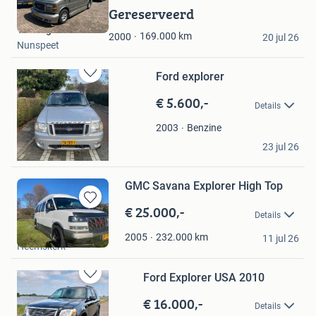
in
Gereserveerd
Mijn
The Big 3
Favorieten
169.000
km
2000
20 jul 26
Nunspeet
Ford explorer
Bewaren
in
€ 5.600,-
Details
Mijn
Favorieten
Benzine
2003
Remco Lodder
23 jul 26
Oudewater
GMC Savana Explorer High Top
€ 25.000,-
Bewaren
Details
in
Jan
Mijn
232.000
km
2005
11 jul 26
Heemskerk
Favorieten
Ford Explorer USA 2010
Bewaren
in
€ 16.000,-
Details
Mijn