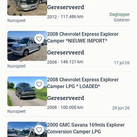
in
Gereserveerd
Mijn
The Big 3
Dagtopper
Favorieten
117.486
km
2012
Gisteren
Nunspeet
2008 Chevrolet Express Explorer
Camper *NIEUWE IMPORT*
Bewaren
in
Gereserveerd
Mijn
The Big 3
Favorieten
148.121
km
2008
17 jul 26
Nunspeet
2008 Chevrolet Express Explorer
Camper LPG * LOADED*
Bewaren
in
Gereserveerd
Mijn
The Big 3
Favorieten
100.000
km
2008
29 jun 26
Nunspeet
2000 GMC Savana 169mls Explorer
Conversion Camper LPG
Bewaren