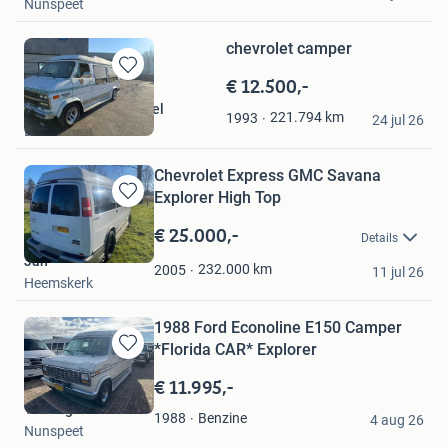
Nunspeet
chevrolet camper
€ 12.500,-
Bewaren
in
Cubri pallet en handel
221.794
km
1993
Mijn
24 jul 26
Emmen
Favorieten
Chevrolet Express GMC Savana
Explorer High Top
Bewaren
in
€ 25.000,-
Details
Mijn
Jan
Favorieten
232.000
km
2005
11 jul 26
Heemskerk
1988 Ford Econoline E150 Camper
*Florida CAR* Explorer
Bewaren
in
€ 11.995,-
Mijn
The Big 3
Favorieten
Benzine
1988
4 aug 26
Nunspeet