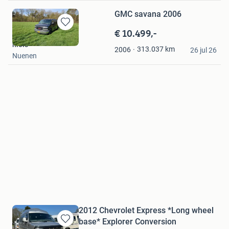
GMC savana 2006
€ 10.499,-
Bewaren
in
niels
313.037
km
2006
Mijn
26 jul 26
Nuenen
Favorieten
2012 Chevrolet Express *Long wheel
base* Explorer Conversion
Bewaren