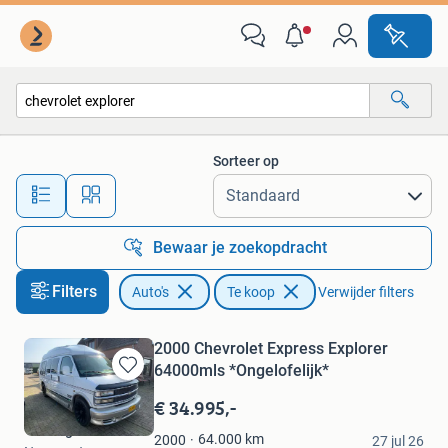
Auto's
Sorteer op
Alle afstanden…
Bewaar je zoekopdracht
Filters
Auto's
Te koop
Verwijder filters
2000 Chevrolet Express Explorer
64000mls *Ongelofelijk*
Bewaren
in
€ 34.995,-
Mijn
The Big 3
Favorieten
64.000
km
2000
27 jul 26