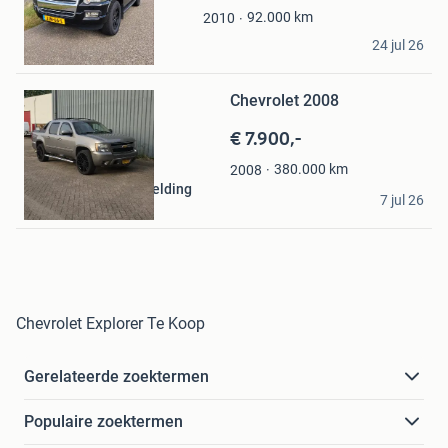
Favorieten
92.000
km
2010
Markus
24 jul 26
Kampen
Bewaren
in
Mijn
Chevrolet 2008
Favorieten
€ 7.900,-
380.000
km
2008
ASH Performance Welding
7 jul 26
Oosterhout
Chevrolet Explorer Te Koop
Gerelateerde zoektermen
Populaire zoektermen