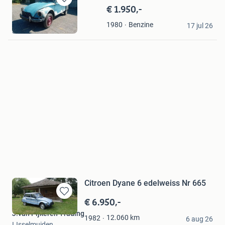
€ 1.950,-
Bewaren
in
RT-Classics
Benzine
1980
Mijn
17 jul 26
Sittard
Favorieten
Citroen Dyane 6 edelweiss Nr 665
€ 6.950,-
Bewaren
in
J.van Pijkeren Trading
12.060
km
1982
Mijn
6 aug 26
IJsselmuiden