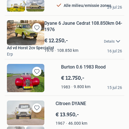
Favorieten
2CVGarage
Alle milieu/emissie zones
29 jul 26
Wormer
Dyane 6 Jaune Cedrat 108.850km 04-
1976
Bewaren
in
€ 12.250,-
Details
Mijn
Ad vd Horst 2cv Specialist
Favorieten
108.850
km
1976
16 jul 26
Erp
Burton 0.6 1983 Rood
€ 12.750,-
Bewaren
in
klaas
9.800
km
1983
Mijn
15 jul 26
Zeewolde
Favorieten
Citroen DYANE
€ 13.950,-
Bewaren
in
46.000
km
1967
Mijn
Favorieten