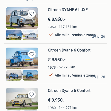
Favorieten
Citroen DYANE 6 LUXE
€ 8.950,-
Bewaren
in
117.181
km
1969
Mijn
Favorieten
2CVGarage
Alle milieu/emissie zones
29 jul 26
Wormer
Citroen Dyane 6 Confort
€ 9.950,-
Bewaren
in
52.798
km
1978
Mijn
Favorieten
2CVGarage
Alle milieu/emissie zones
29 jul 26
Wormer
Citroen Dyane 6 Confort
€ 9.950,-
Bewaren
in
144.971
km
1980
Mijn