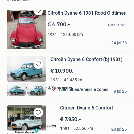
Favorieten
Citroën Dyane 6 1981 Rood Oldtimer
Bewaren
in
€ 4.700,-
Details
Mijn
Favorieten
121.000
km
1981
de Jong
24 jul 26
Leeuwarden
Citroën Dyane 6 Confort (bj 1981)
€ 10.900,-
Bewaren
in
42.435
km
1981
Mijn
Favorieten
Hofman Leek Classic & Sportscars
Alle milieu/emissie zones
9 jul 26
Leek
Citroen Dyane 6 Comfort
€ 7.950,-
Bewaren
in
Jac & Co BV New Classics
52.866
km
1981
Mijn
28 jul 26
Broek op Langedijk