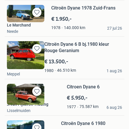
Citroën Dyane 1978 Zuid-Frans
€ 1.950,-
Bewaren
in
Le Marchand
140.000
km
1978
Mijn
27 jul 26
Neede
Favorieten
Citroën Dyane 6 B bj.1980 kleur
Rouge Geranium
Bewaren
in
€ 13.500,-
Mijn
Hoeksma
Favorieten
46.510
km
1980
1 aug 26
Meppel
Citroen Dyane 6
€ 5.950,-
Bewaren
in
J.van Pijkeren Trading
75.587
km
1977
Mijn
6 aug 26
IJsselmuiden
Favorieten
Citroën Dyane 6 1980