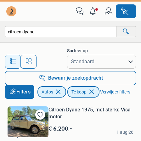
Auto's
Sorteer op
Alle afstanden…
Bewaar je zoekopdracht
Filters
Auto's
Te koop
Verwijder filters
Citroen Dyane 1975, met sterke Visa
motor
Bewaren
in
€ 6.200,-
HvB
Mijn
1 aug 26
Liempde
Favorieten