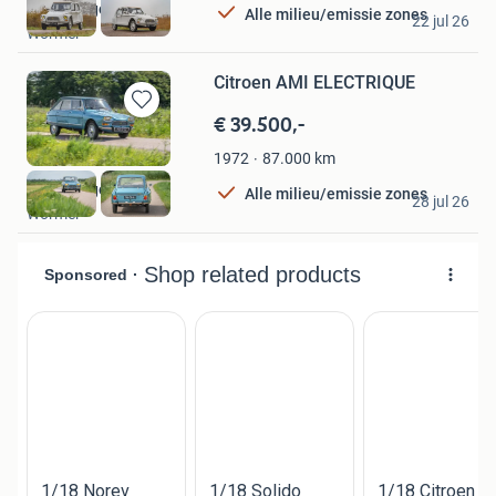
2CVGarage
Alle milieu/emissie zones
22 jul 26
Wormer
Citroen AMI ELECTRIQUE
€ 39.500,-
Bewaren
in
87.000
km
1972
Mijn
Favorieten
2CVGarage
Alle milieu/emissie zones
28 jul 26
Wormer