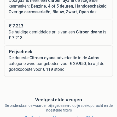
Doorgaans heeft een
Citroen dyane
de volgende
kenmerken:
Benzine, 4 of 5 deuren, Handgeschakeld,
Overige carrosserieën, Blauw, Zwart, Open dak.
€ 7.213
De huidige gemiddelde prijs van een
Citroen dyane
is
€ 7.213
.
Prijscheck
De duurste
Citroen dyane
advertentie in de
Auto's
categorie werd aangeboden voor
€ 29.950
, terwijl de
goedkoopste voor
€ 119
stond.
Veelgestelde vragen
De onderstaande waarden zijn gebaseerd op je zoekopdracht en de
ingestelde filters