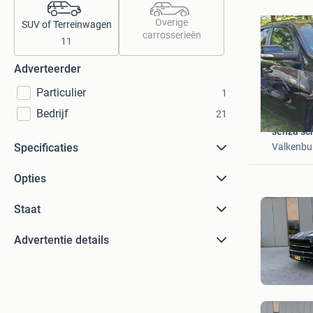
Overige
SUV of Terreinwagen
carrosserieën
11
Adverteerder
Particulier
1
Bedrijf
21
senza sc
Valkenbu
Specificaties
Opties
Staat
Advertentie details