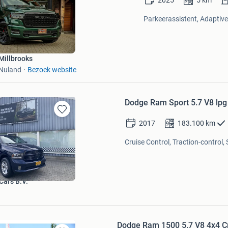
2025
5
km
Bewaren
in
Parkeerassistent, Adaptive
Mijn
Favorieten
Millbrooks
Nuland
Bezoek website
Dodge Ram Sport 5.7 V8 lpg 
Bewaren
2017
183.100
km
in
Mijn
Cruise Control, Traction-control,
Favorieten
Cars B.V.
g
Dodge Ram 1500 5.7 V8 4x4 Cr