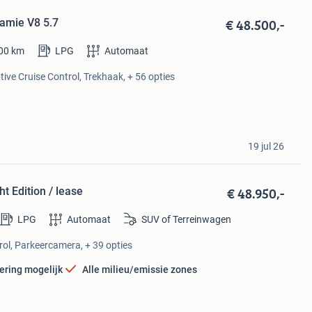
€ 48.500,-
amie V8 5.7
00
km
LPG
Automaat
ive Cruise Control, Trekhaak, + 56 opties
19 jul 26
€ 48.950,-
 Edition / lease
LPG
Automaat
SUV of Terreinwagen
rol, Parkeercamera, + 39 opties
ering mogelijk
Alle milieu/emissie zones