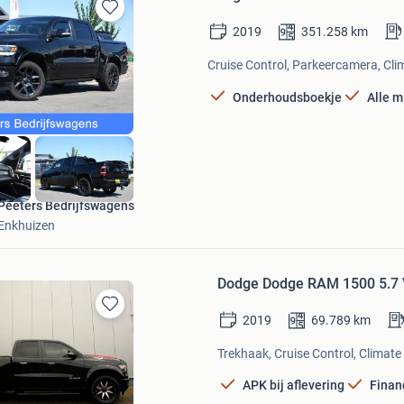
Bewaren
2019
351.258
km
in
Mijn
Cruise Control, Parkeercamera, Clim
Favorieten
Onderhoudsboekje
Alle m
Peeters Bedrijfswagens
Enkhuizen
Dodge Dodge RAM 1500 5.7 V8
2019
69.789
km
Bewaren
in
Trekhaak, Cruise Control, Climate 
Mijn
Favorieten
APK bij aflevering
Finan