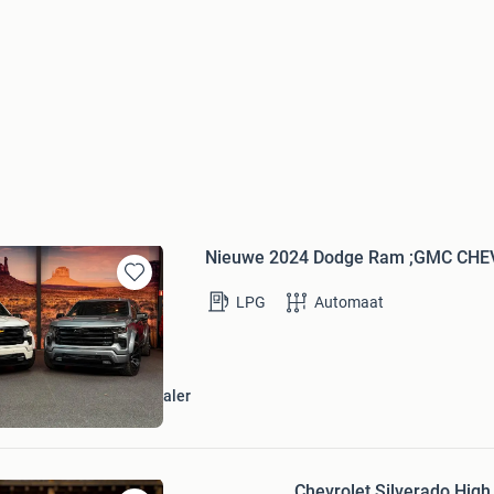
Nieuwe 2024 Dodge Ram ;GMC CHEV
Bewaren
LPG
Automaat
in
Mijn
Favorieten
ks Dodge Ram en GM Dealer
Bezoek website
Chevrolet Silverado High 