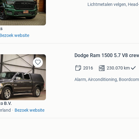
Lichtmetalen velgen, Head
Mijn
Favorieten
ks
Bezoek website
Dodge Ram 1500 5.7 V8 cre
2016
230.070
km
Bewaren
in
Alarm, Airconditioning, Boordcomp
Mijn
Favorieten
o B.V.
erland
Bezoek website