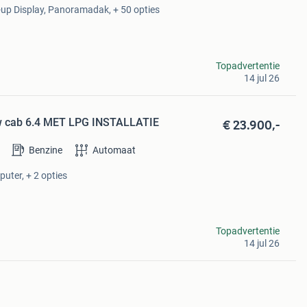
-up Display, Panoramadak, + 50 opties
Topadvertentie
14 jul 26
€ 23.900,-
w cab 6.4 MET LPG INSTALLATIE
Benzine
Automaat
uter, + 2 opties
Topadvertentie
14 jul 26