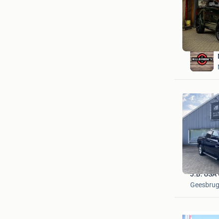
J.B. USA 
Geesbru