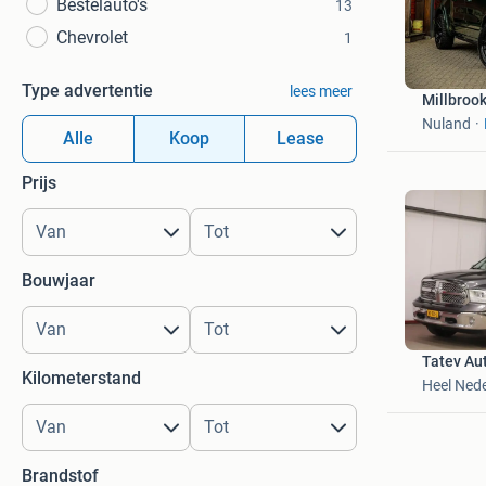
Bestelauto's
13
Chevrolet
1
Type advertentie
lees meer
Millbroo
Nuland
Alle
Koop
Lease
Prijs
Bouwjaar
Tatev Aut
Kilometerstand
Heel Ned
Brandstof