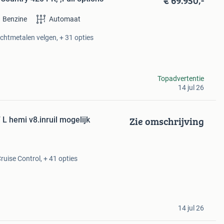
€ 69.950,-
Benzine
Automaat
Lichtmetalen velgen, + 31 opties
Topadvertentie
14 jul 26
Zie omschrijving
 hemi v8.inruil mogelijk
ruise Control, + 41 opties
14 jul 26