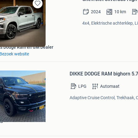
Bewaren
2024
10
km
in
Mijn
4x4, Elektrische achterklep, 
Favorieten
ks Dodge Ram en GM Dealer
Bezoek website
Bewaren
in
DIKKE DODGE RAM bighorn 5.7 L
Mijn
Favorieten
LPG
Automaat
Adaptive Cruise Control, Trekhaak, C
ns
Bewaren
in
Mijn