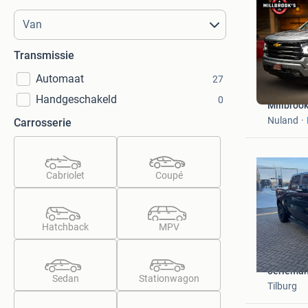
Transmissie
Automaat
27
Handgeschakeld
0
Millbroo
Nuland
Carrosserie
Cabriolet
Coupé
Hatchback
MPV
oerlema
Sedan
Stationwagon
Tilburg