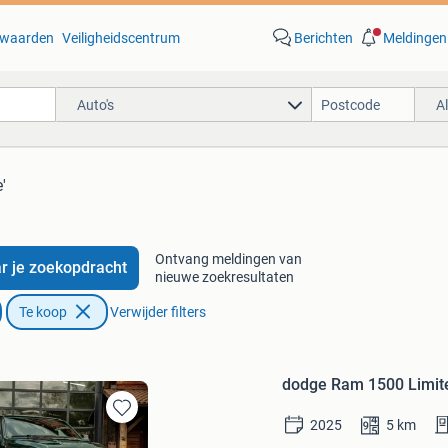
waarden
Veiligheidscentrum
Berichten
Meldingen
Auto's
A
'
Ontvang meldingen van
r je zoekopdracht
nieuwe zoekresultaten
Te koop
Verwijder filters
dodge Ram 1500 Limit
2025
5
km
Bewaren
in