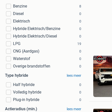
Benzine
8
Diesel
0
Elektrisch
0
Hybride Elektrisch/Benzine
0
Hybride Elektrisch/Diesel
0
LPG
19
CNG (Aardgas)
0
Waterstof
0
Overige brandstoffen
0
Type hybride
lees meer
Half hybride
0
Millbroo
Volledig hybride
0
Nuland
Plug-in hybride
0
Actieradius (min.)
lees meer