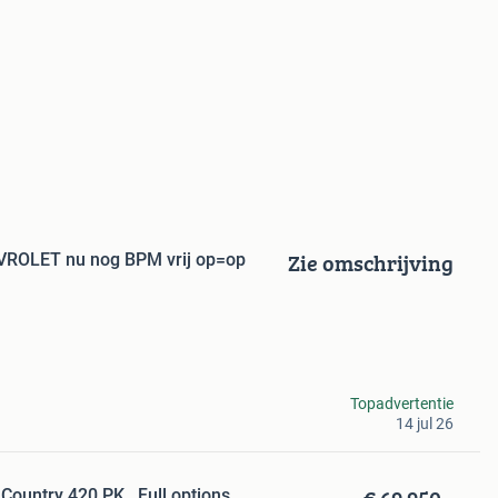
Zie omschrijving
ROLET nu nog BPM vrij op=op
Topadvertentie
14 jul 26
Country 420 PK, ,Full options