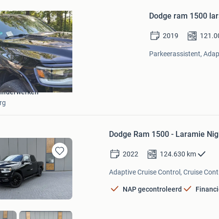
Favorieten
Dodge ram 1500 lar
2019
121.0
Parkeerassistent, Adapt
hilderwerken
rg
Dodge Ram 1500 - Laramie Night
2022
124.630
km
Bewaren
in
Adaptive Cruise Control, Cruise Cont
Mijn
Favorieten
NAP gecontroleerd
Financi