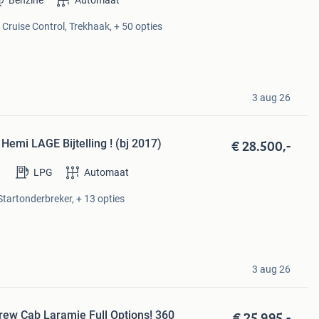
Benzine
Automaat
 Cruise Control, Trekhaak, + 50 opties
3 aug 26
€ 28.500,-
Hemi LAGE Bijtelling ! (bj 2017)
LPG
Automaat
 Startonderbreker, + 13 opties
3 aug 26
€ 25.995,-
ew Cab Laramie Full Options! 360