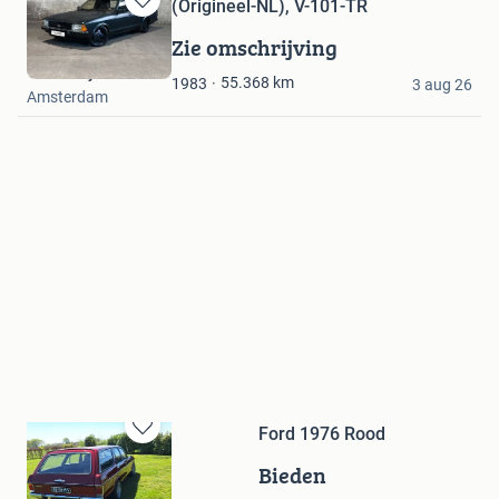
(Origineel-NL), V-101-TR
Bewaren
in
Zie omschrijving
Mijn
Troostwijk Auctions
Favorieten
55.368
km
1983
3 aug 26
Amsterdam
Ford 1976 Rood
Bewaren
in
Bieden
Mijn