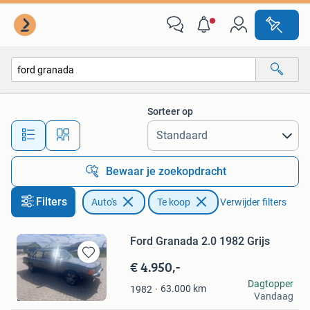
Auto's
Sorteer op
Alle afstanden…
Bewaar je zoekopdracht
Filters
Auto's
Te koop
Verwijder filters
Ford Granada 2.0 1982 Grijs
€ 4.950,-
Bewaren
in
Gertin Spijkerman
Dagtopper
63.000
km
1982
Mijn
Vandaag
De Krim
Favorieten