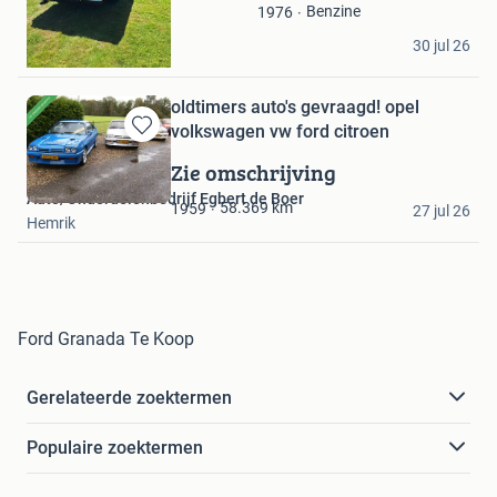
Favorieten
Benzine
1976
bc
30 jul 26
Punthorst
oldtimers auto's gevraagd! opel
volkswagen vw ford citroen
Bewaren
in
Zie omschrijving
Mijn
Auto/Onderdelenbedrijf Egbert de Boer
Favorieten
58.369
km
1959
27 jul 26
Hemrik
Ford Granada Te Koop
Gerelateerde zoektermen
Populaire zoektermen