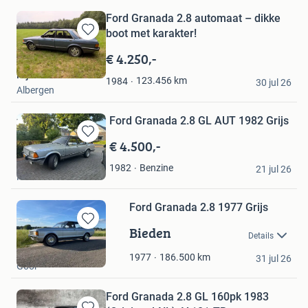
Ford Granada 2.8 automaat – dikke
boot met karakter!
Bewaren
in
€ 4.250,-
Mijn
Nijland
Favorieten
123.456
km
1984
30 jul 26
Albergen
Ford Granada 2.8 GL AUT 1982 Grijs
€ 4.500,-
Bewaren
in
M. Nooijen
Benzine
1982
Mijn
21 jul 26
Nieuwleusen
Favorieten
Ford Granada 2.8 1977 Grijs
Bieden
Bewaren
Details
in
bb
Mijn
186.500
km
1977
31 jul 26
Goor
Favorieten
Ford Granada 2.8 GL 160pk 1983