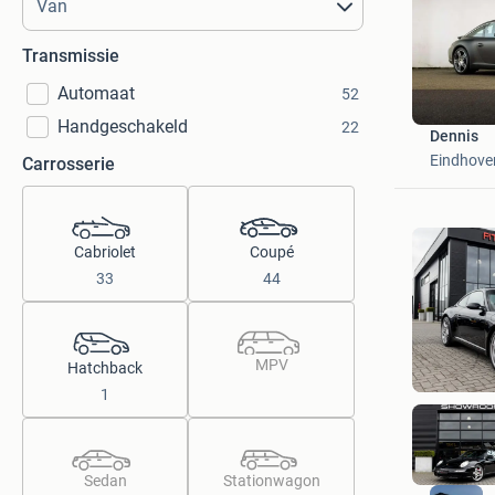
Transmissie
Automaat
52
Handgeschakeld
22
Dennis
Eindhove
Carrosserie
Cabriolet
Coupé
33
44
MPV
Hatchback
1
Sedan
Stationwagon