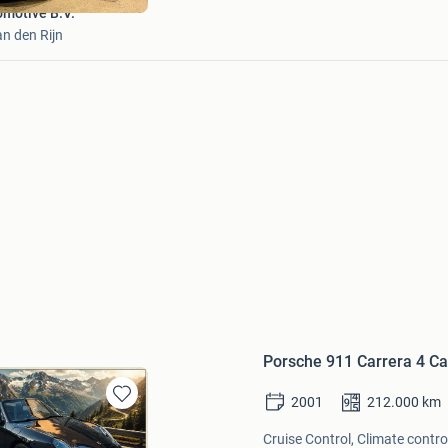
motive B.V.
n den Rijn
Porsche 911 Carrera 4 Ca
2001
212.000
km
Bewaren
in
Cruise Control, Climate contro