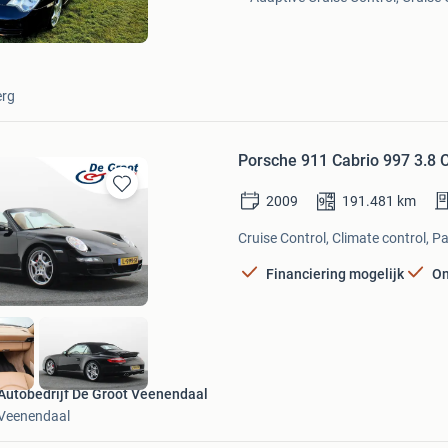
in
Mijn
Favorieten
erg
Porsche 911 Cabrio 997 3.8 C
2009
191.481
km
Bewaren
in
Cruise Control, Climate control, P
Mijn
Favorieten
Financiering mogelijk
On
Autobedrijf De Groot Veenendaal
Veenendaal
Bewaren