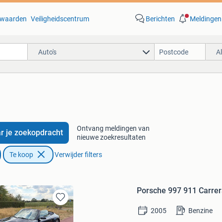
waarden
Veiligheidscentrum
Berichten
Meldingen
Auto's
A
Ontvang meldingen van
r je zoekopdracht
nieuwe zoekresultaten
Te koop
Verwijder filters
Porsche 997 911 Carre
Bewaren
2005
Benzine
in