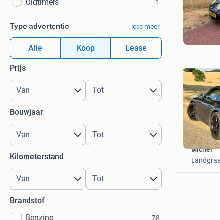
Oldtimers
1
Type advertentie
lees meer
Benjami
Tilburg
Alle
Koop
Lease
Prijs
Bouwjaar
Michel
Kilometerstand
Landgraa
Brandstof
Benzine
78