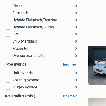
Diesel
0
Elektrisch
0
Hybride Elektrisch/Benzine
0
Hybride Elektrisch/Diesel
0
LPG
0
CNG (Aardgas)
0
Waterstof
0
Overige brandstoffen
0
Type hybride
lees meer
Half hybride
0
Pronk
Volledig hybride
0
Ommen
Plug-in hybride
0
Actieradius (min.)
lees meer