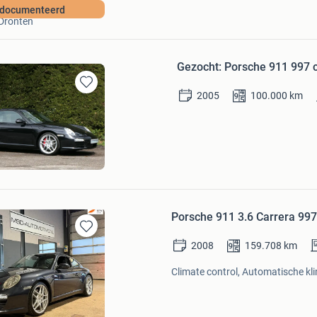
Pitstop Car Trading B.V.
documenteerd
Dronten
Gezocht: Porsche 911 997 
2005
100.000
km
Bewaren
in
Mijn
Favorieten
Porsche 911 3.6 Carrera 997.
Bewaren
2008
159.708
km
in
Mijn
Climate control, Automatische kli
Favorieten