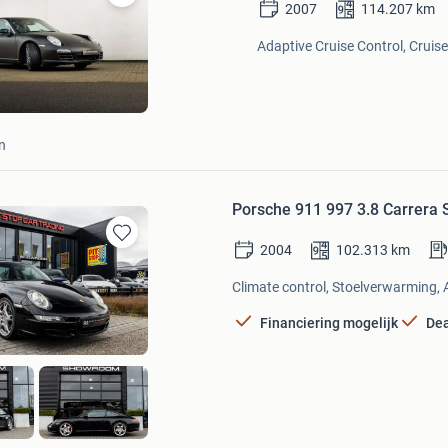
2007
114.207
km
Bewaren
in
Adaptive Cruise Control, Cruise
Mijn
Favorieten
n
Porsche 911 997 3.8 Carrera 
2004
102.313
km
Bewaren
in
Climate control, Stoelverwarming, 
Mijn
Favorieten
Financiering mogelijk
Dea