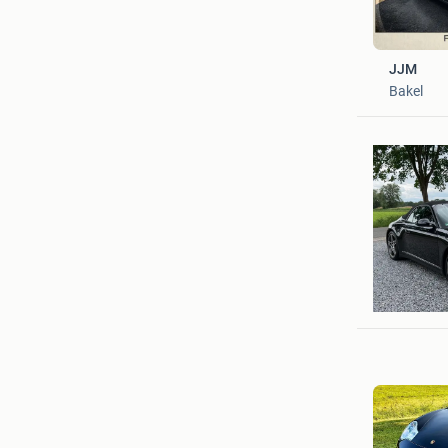
JJM
Bakel
Teun
Eindhove