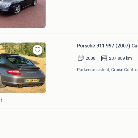
Mijn
Favorieten
n
Porsche 911 997 (2007) Ca
Bewaren
2008
237.889
km
in
Mijn
Parkeerassistent, Cruise Control
Favorieten
f