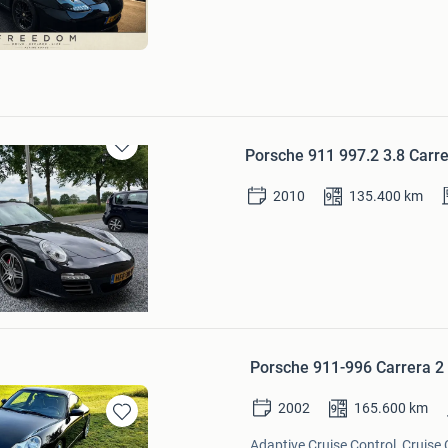
Mijn
Favorieten
Porsche 911 997.2 3.8 Carr
Bewaren
in
2010
135.400
km
Mijn
Favorieten
n
Porsche 911-996 Carrera 2 
2002
165.600
km
Bewaren
Adaptive Cruise Control, Cruise 