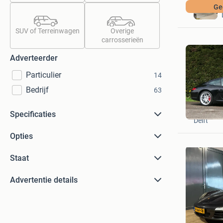
Ge
SUV of Terreinwagen
Overige
carrosserieën
Adverteerder
Particulier
14
Bedrijf
63
EB
Specificaties
Delft
Opties
Staat
Advertentie details