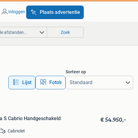
Inloggen
Plaats advertentie
lle afstanden…
Zoek
Sorteer op
Lijst
Foto’s
€ 54.950,-
ra S Cabrio Handgeschakeld
Cabriolet