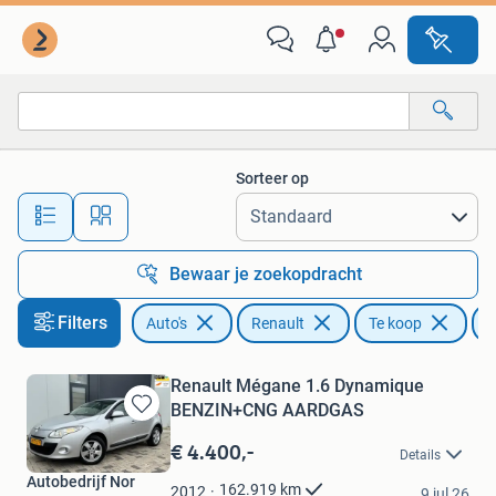
Renault
Sorteer op
Alle afstanden…
Bewaar je zoekopdracht
Filters
Auto's
Renault
Te koop
C
Renault Mégane 1.6 Dynamique
BENZIN+CNG AARDGAS
Bewaren
in
€ 4.400,-
Details
Mijn
Autobedrijf Nor
Favorieten
162.919
km
2012
9 jul 26