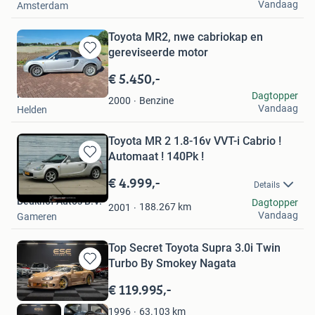
Vandaag
Amsterdam
Toyota MR2, nwe cabriokap en
gereviseerde motor
Bewaren
in
€ 5.450,-
Mijn
Haaf
Dagtopper
Favorieten
Benzine
2000
Vandaag
Helden
Toyota MR 2 1.8-16v VVT-i Cabrio !
Automaat ! 140Pk !
Bewaren
in
€ 4.999,-
Details
Mijn
Beukhof Auto's B.V.
Dagtopper
Favorieten
188.267
km
2001
Vandaag
Gameren
Top Secret Toyota Supra 3.0i Twin
Turbo By Smokey Nagata
Bewaren
in
€ 119.995,-
Mijn
Favorieten
63.103
km
1996