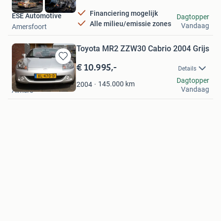
Financiering mogelijk
ESE Automotive
Dagtopper
Alle milieu/emissie zones
Vandaag
Amersfoort
Toyota MR2 ZZW30 Cabrio 2004 Grijs
€ 10.995,-
Bewaren
Details
in
Henk
Dagtopper
Mijn
145.000
km
2004
Vandaag
Almere
Favorieten