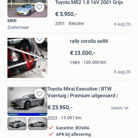
Toyota MR2 1.8 16V 2001 Grijs
€ 3.950,-
Bewaren
in
MRR
Benzine
2001
Mijn
6 aug 26
Zoetermeer
Favorieten
rally corolla ae86
Bewaren
in
€ 13.500,-
Mijn
Favorieten
100.000
km
1985
hasse
6 aug 26
jönköping
Toyota Mirai Executive | BTW
Voertuig | Premium uitgevoerd |
Bewaren
in
€ 23.950,-
Details
Mijn
Favorieten
13.091
km
2023
Garantie: BOVAG
APK bij aflevering