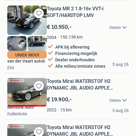
Toyota MR 2 1.8-16v VVT-i
SOFT/HARDTOP LMV
Bewaren
in
€ 10.950,-
Details
Mijn
Favorieten
150.138
km
2004
APK bij aflevering
Financiering mogelijk
UNIEK MOOI
Dealer onderhouden
van der Vaart auto's
5 aug 26
Alle milieu/emissie zones
Elst
Toyota Mirai WATERSTOF H2
DYNAMIC JBL AUDIO APPLE
Bewaren
CARPLAY NA
in
€ 19.900,-
Details
Mijn
Mensink Auto
Favorieten
15
km
2022
5 aug 26
Kallenkote
Toyota Mirai WATERSTOF H2
DYNAMIC JBL AUDIO APPLE