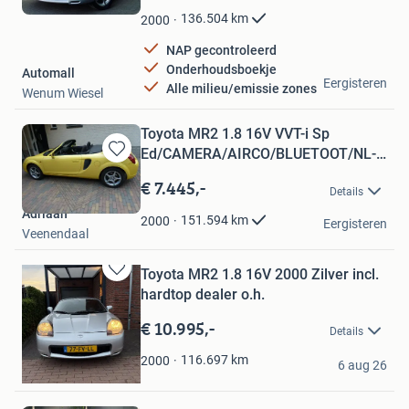
Favorieten
136.504
km
2000
NAP gecontroleerd
Onderhoudsboekje
Automall
Eergisteren
Alle milieu/emissie zones
Wenum Wiesel
Toyota MR2 1.8 16V VVT-i Sp
Ed/CAMERA/AIRCO/BLUETOOT/NL-
Bewaren
AUTO
in
€ 7.445,-
Details
Mijn
Adriaan
Favorieten
151.594
km
2000
Eergisteren
Veenendaal
Toyota MR2 1.8 16V 2000 Zilver incl.
Bewaren
hardtop dealer o.h.
in
Mijn
€ 10.995,-
Details
Favorieten
Laurens
116.697
km
2000
6 aug 26
Arnhem