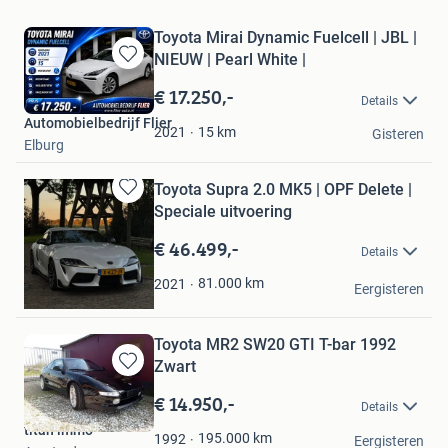
Toyota Mirai Dynamic Fuelcell | JBL |
NIEUW | Pearl White |
Bewaren
in
€ 17.250,-
Details
Mijn
Automobielbedrijf Flier
Favorieten
15
km
2021
Gisteren
Elburg
Toyota Supra 2.0 MK5 | OPF Delete |
Bewaren
Speciale uitvoering
in
Mijn
€ 46.499,-
Details
Favorieten
Michel
81.000
km
2021
Eergisteren
Oldeholtpade
Toyota MR2 SW20 GTI T-bar 1992
Zwart
Bewaren
in
€ 14.950,-
Details
Mijn
titan immo
Favorieten
195.000
km
1992
Eergisteren