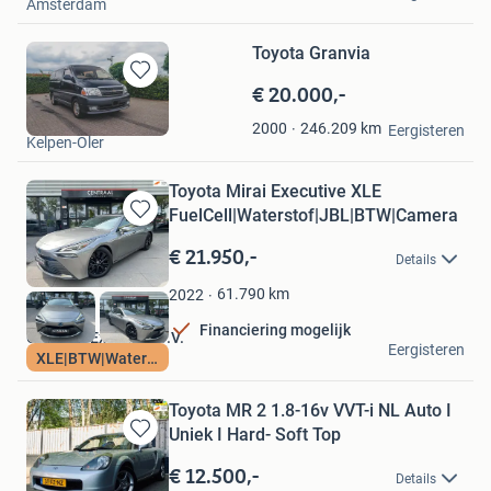
Amsterdam
Toyota Granvia
€ 20.000,-
Bewaren
in
T.F. de Gouw
246.209
km
2000
Mijn
Eergisteren
Kelpen-Oler
Favorieten
Toyota Mirai Executive XLE
FuelCell|Waterstof|JBL|BTW|Camera
Bewaren
in
€ 21.950,-
Details
Mijn
Favorieten
61.790
km
2022
Financiering mogelijk
Centraal Exclusief B.V.
Eergisteren
XLE|BTW|Waterstof
Wormerveer
Toyota MR 2 1.8-16v VVT-i NL Auto I
Uniek I Hard- Soft Top
Bewaren
in
€ 12.500,-
Details
Mijn