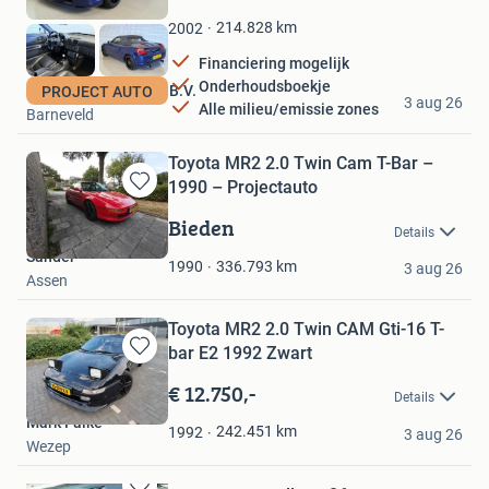
Mijn
Favorieten
214.828
km
2002
Financiering mogelijk
Onderhoudsboekje
Autobedrijf Leeuwis B.V.
PROJECT AUTO
3 aug 26
Alle milieu/emissie zones
Barneveld
Toyota MR2 2.0 Twin Cam T-Bar –
1990 – Projectauto
Bewaren
in
Bieden
Details
Mijn
Sander
Favorieten
336.793
km
1990
3 aug 26
Assen
Toyota MR2 2.0 Twin CAM Gti-16 T-
bar E2 1992 Zwart
Bewaren
in
€ 12.750,-
Details
Mijn
Mark Falke
Favorieten
242.451
km
1992
3 aug 26
Wezep