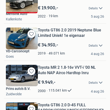
Bewaren
CARPLAY NA
in
€ 19.900,-
Details
Mijn
Mensink Auto
Favorieten
19
km
2022
5 aug 26
Kallenkote
Toyota GT86 2.0 2019 Neptune Blue
Limited Uniek! 1e eigenaar
Bewaren
in
€ 34.950,-
Details
Mijn
VD-Carconcept
Favorieten
49.071
km
2019
4 aug 26
Goes
Toyota MR 2 1.8-16v VVT-i '00 NL
Auto NAP Airco Hardtop Inru
Bewaren
in
€ 9.949,-
Details
Mijn
Prins auto's B.V.
Favorieten
115.041
km
2000
4 aug 26
Zuidwolde
Toyota GT86 2.0 D-4S FULL