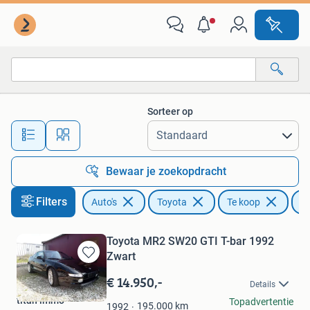
Toyota
Sorteer op
Alle afstanden…
Bewaar je zoekopdracht
Filters
Auto's
Toyota
Te koop
Ac
Toyota MR2 SW20 GTI T-bar 1992
Zwart
Bewaren
in
€ 14.950,-
Details
Mijn
titan immo
Topadvertentie
Favorieten
195.000
km
1992