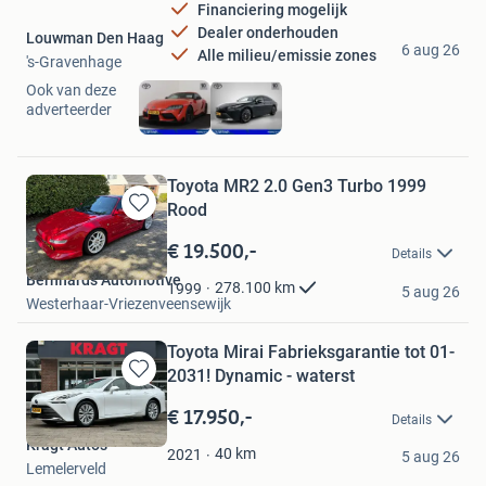
Financiering mogelijk
Dealer onderhouden
Louwman Den Haag
6 aug 26
Alle milieu/emissie zones
's-Gravenhage
Ook van deze
adverteerder
Toyota MR2 2.0 Gen3 Turbo 1999
Rood
Bewaren
in
€ 19.500,-
Details
Mijn
Bernhards Automotive
Favorieten
278.100
km
1999
5 aug 26
Westerhaar-Vriezenveensewijk
Toyota Mirai Fabrieksgarantie tot 01-
2031! Dynamic - waterst
Bewaren
in
€ 17.950,-
Details
Mijn
Kragt Auto's
Favorieten
40
km
2021
5 aug 26
Lemelerveld