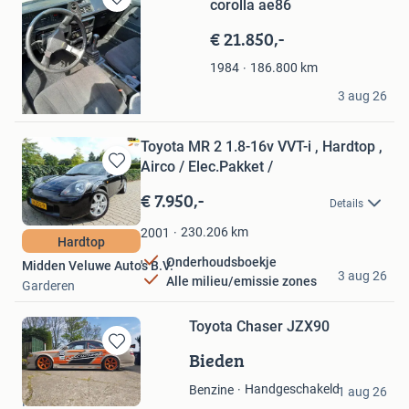
corolla ae86
Bewaren
in
€ 21.850,-
Mijn
Favorieten
186.800
km
1984
hasse
3 aug 26
jonkoping
Toyota MR 2 1.8-16v VVT-i , Hardtop ,
Airco / Elec.Pakket /
Bewaren
in
€ 7.950,-
Details
Mijn
Favorieten
230.206
km
2001
Hardtop
Onderhoudsboekje
Midden Veluwe Auto's B.V.
3 aug 26
Alle milieu/emissie zones
Garderen
Toyota Chaser JZX90
Bieden
Bewaren
in
leo roos
Handgeschakeld
Benzine
Mijn
1 aug 26
Hellevoetsluis
Favorieten