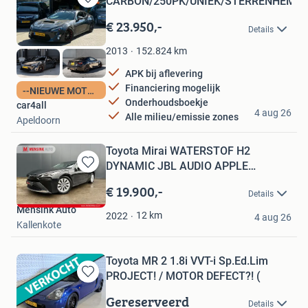
CARBON/250PK/UNIEK/STERRENHEMEL
Bewaren
in
€ 23.950,-
Details
Mijn
Favorieten
152.824
km
2013
APK bij aflevering
Financiering mogelijk
--NIEUWE MOTOR--
Onderhoudsboekje
car4all
4 aug 26
Alle milieu/emissie zones
Apeldoorn
Toyota Mirai WATERSTOF H2
DYNAMIC JBL AUDIO APPLE
Bewaren
CARPLAY NA
in
€ 19.900,-
Details
Mijn
Mensink Auto
Favorieten
12
km
2022
4 aug 26
Kallenkote
Toyota MR 2 1.8i VVT-i Sp.Ed.Lim
PROJECT! / MOTOR DEFECT?! (
Bewaren
in
Gereserveerd
Details