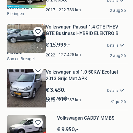
Details
Mijn
Leuveld Vans
Favorieten
222.739
km
2017
2 aug 26
Fleringen
Volkswagen Passat 1.4 GTE PHEV
GTE Business HYBRID ELEKTRO B
Bewaren
in
€ 15.999,-
Details
Mijn
Mirauto
Favorieten
127.425
km
2022
2 aug 26
Son en Breugel
Volkswagen up! 1.0 50KW Ecofuel
Bewaren
2013 Grijs Met APK
in
Mijn
€ 3.450,-
Details
Favorieten
Bosman Multidiensten en Auto's
215.237
km
2013
31 jul 26
Wezep
Volkswagen CADDY MMBS
€ 9.950,-
Bewaren