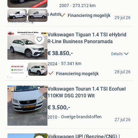
in
273.212
km
2007
Mijn
Favorieten
Leendert van Steenis Auto's
Financiering mogelijk
29 jul 26
Waardenburg
Volkswagen Tiguan 1.4 TSI eHybrid
R-Line Business Panoramada
Bewaren
in
€ 38.850,-
Details
Mijn
Favorieten
57.341
km
2024
Autobedrijf Boks
28 jul 26
Financiering mogelijk
Apeldoorn
Bewaren
Volkswagen Touran 1.4 TSI Ecofuel
in
Mijn
110KW DSG 2010 Wit
Favorieten
€ 3.500,-
Mohammed
Overige brandstoffen
2010
27 jul 26
Zutphen
Volkswagen UP! (Benzine/CNG) |