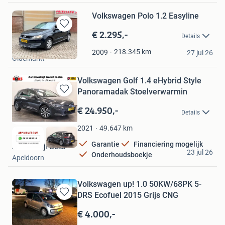
Volkswagen Polo 1.2 Easyline
€ 2.295,-
Bewaren
Details
in
MC Auto's B.V.
Mijn
218.345
km
2009
27 jul 26
Oldemarkt
Favorieten
Volkswagen Golf 1.4 eHybrid Style
Panoramadak Stoelverwarmin
Bewaren
in
€ 24.950,-
Details
Mijn
Favorieten
49.647
km
2021
Garantie
Financiering mogelijk
Autobedrijf Boks
23 jul 26
Onderhoudsboekje
Apeldoorn
Volkswagen up! 1.0 50KW/68PK 5-
DRS Ecofuel 2015 Grijs CNG
Bewaren
in
€ 4.000,-
Mijn