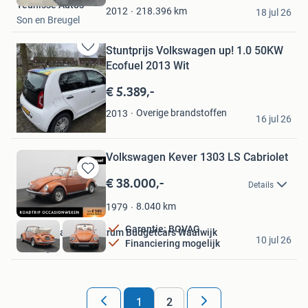
Teunisse Auto's
Favorieten
218.396
km
2012
18 jul 26
Son en Breugel
Stuntprijs Volkswagen up! 1.0 50KW
Bewaren
Ecofuel 2013 Wit
in
Mijn
€ 5.389,-
Favorieten
JG
Overige brandstoffen
2013
16 jul 26
Assen
Volkswagen Kever 1303 LS Cabriolet
€ 38.000,-
Bewaren
Details
in
Mijn
8.040
km
1979
Favorieten
Garantie: BOVAG
Mega Occasion Centrum Budgetcars Waalwijk
10 jul 26
Financiering mogelijk
Waalwijk
1
2