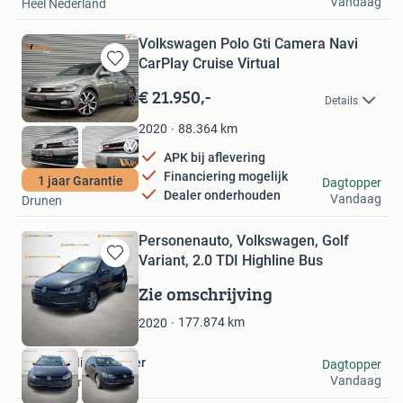
Vandaag
Heel Nederland
Volkswagen Polo Gti Camera Navi
CarPlay Cruise Virtual
Bewaren
in
€ 21.950,-
Details
Mijn
Favorieten
88.364
km
2020
APK bij aflevering
Financiering mogelijk
Varias Cars
1 jaar Garantie
Dagtopper
Dealer onderhouden
Vandaag
Drunen
Personenauto, Volkswagen, Golf
Variant, 2.0 TDI Highline Bus
Bewaren
in
Zie omschrijving
Mijn
Favorieten
177.874
km
2020
Onlineveilingmeester
Dagtopper
Vandaag
Soesterberg