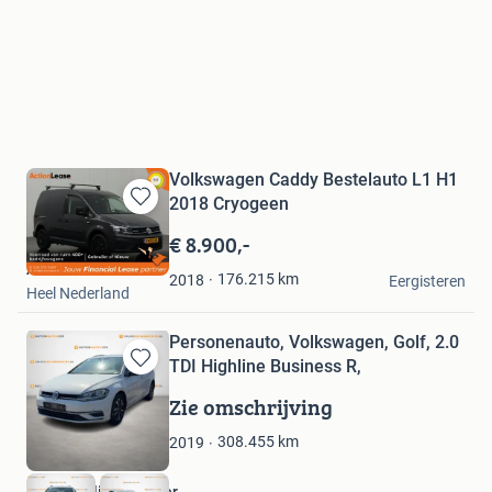
Volkswagen Caddy Bestelauto L1 H1
2018 Cryogeen
Bewaren
in
€ 8.900,-
Mijn
Action Lease
Favorieten
176.215
km
2018
Eergisteren
Heel Nederland
Personenauto, Volkswagen, Golf, 2.0
TDI Highline Business R,
Bewaren
in
Zie omschrijving
Mijn
Favorieten
308.455
km
2019
Onlineveilingmeester