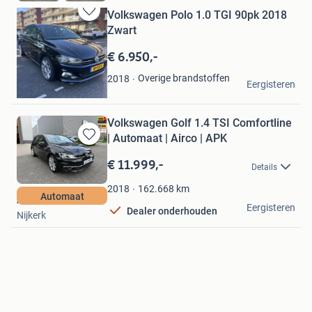
Volkswagen Polo 1.0 TGI 90pk 2018
Bewaren
Zwart
in
Mijn
€ 6.950,-
Favorieten
Neyo
Overige brandstoffen
2018
Eergisteren
Amsterdam
Volkswagen Golf 1.4 TSI Comfortline
| Automaat | Airco | APK
Bewaren
in
€ 11.999,-
Details
Mijn
Favorieten
162.668
km
2018
Automaat
A28 Auto's
Eergisteren
Dealer onderhouden
Nijkerk