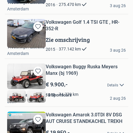
Troostwijk Auctions
Favorieten
275.470
km
2016
3 aug 26
Amsterdam
Volkswagen Golf 1.4 TSI GTE , HR-
352-R
Bewaren
in
Zie omschrijving
Mijn
Troostwijk Auctions
Favorieten
377.142
km
2015
3 aug 26
Amsterdam
Volkswagen Buggy Ruska Meyers
Manx (bj 1969)
Bewaren
in
€ 9.900,-
Details
Mijn
Favorieten
74.779
km
1969
Hofman Leek Classic & Sportscars
2 aug 26
Leek
Volkswagen Amarok 3.0TDI 8V DSG
AUT CRUISE STANDKACHEL TREKH
Bewaren
in
€ 19.950,-