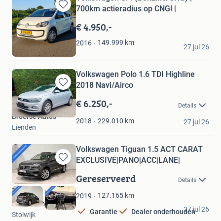
700km actieradius op CNG! |
Bewaren
in
€ 4.950,-
Mijn
Favorieten
Huub
149.999
km
2016
27 jul 26
Nistelrode
Volkswagen Polo 1.6 TDI Highline
2018 Navi/Airco
Bewaren
in
€ 6.250,-
Details
Mijn
Broerse Auto's
Favorieten
229.010
km
2018
27 jul 26
Lienden
Volkswagen Tiguan 1.5 ACT CARAT
EXCLUSIVE|PANO|ACC|LANE|
Bewaren
in
Gereserveerd
Details
Mijn
Favorieten
127.165
km
2019
P.S. Automotive
27 jul 26
Garantie
Dealer onderhouden
Stolwijk