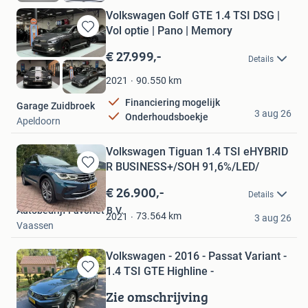
Volkswagen Golf GTE 1.4 TSI DSG |
Vol optie | Pano | Memory
Bewaren
in
€ 27.999,-
Details
Mijn
Favorieten
90.550
km
2021
Financiering mogelijk
Garage Zuidbroek
3 aug 26
Onderhoudsboekje
Apeldoorn
Volkswagen Tiguan 1.4 TSI eHYBRID
R BUSINESS+/SOH 91,6%/LED/
Bewaren
in
€ 26.900,-
Details
Mijn
Autobedrijf Favoriet B.V.
Favorieten
73.564
km
2021
3 aug 26
Vaassen
Volkswagen - 2016 - Passat Variant -
1.4 TSI GTE Highline -
Bewaren
in
Zie omschrijving
Mijn