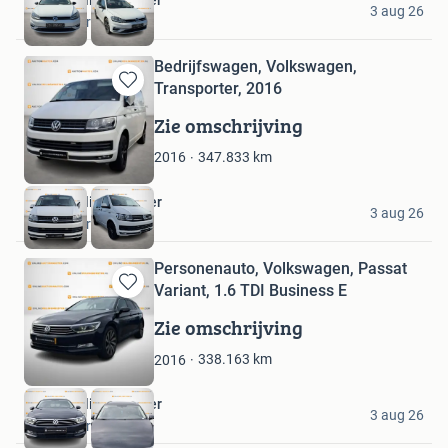
3 aug 26
Soesterberg
Bedrijfswagen, Volkswagen,
Transporter, 2016
Bewaren
in
Zie omschrijving
Mijn
Favorieten
347.833
km
2016
Onlineveilingmeester
3 aug 26
Soesterberg
Personenauto, Volkswagen, Passat
Variant, 1.6 TDI Business E
Bewaren
in
Zie omschrijving
Mijn
Favorieten
338.163
km
2016
Onlineveilingmeester
3 aug 26
Soesterberg