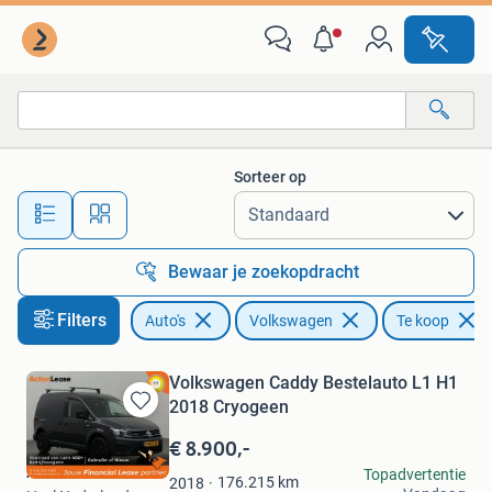
Volkswagen
Sorteer op
Alle afstanden…
Bewaar je zoekopdracht
Filters
Auto's
Volkswagen
Te koop
Volkswagen Caddy Bestelauto L1 H1
2018 Cryogeen
Bewaren
in
€ 8.900,-
Mijn
Action Lease
Topadvertentie
Favorieten
176.215
km
2018