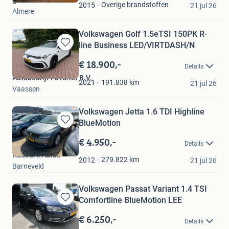
gan
Favorieten
Overige brandstoffen
2015
21 jul 26
Almere
Volkswagen Golf 1.5eTSI 150PK R-
line Business LED/VIRTDASH/N
Bewaren
in
€ 18.900,-
Details
Mijn
Autobedrijf Favoriet B.V.
Favorieten
191.838
km
2021
21 jul 26
Vaassen
Volkswagen Jetta 1.6 TDI Highline
BlueMotion
Bewaren
in
€ 4.950,-
Details
Mijn
Kadour's Auto's
Favorieten
279.822
km
2012
21 jul 26
Barneveld
Volkswagen Passat Variant 1.4 TSI
Comfortline BlueMotion LEE
Bewaren
in
€ 6.250,-
Details
Mijn