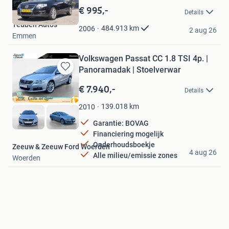
in
€ 995,-
Details
Mijn
Teuben Auto's
Favorieten
484.913
km
2006
2 aug 26
Emmen
Volkswagen Passat CC 1.8 TSI 4p. |
Panoramadak | Stoelverwar
Bewaren
in
€ 7.940,-
Details
Mijn
Favorieten
139.018
km
2010
Garantie: BOVAG
Financiering mogelijk
Onderhoudsboekje
Zeeuw & Zeeuw Ford Woerden
4 aug 26
Alle milieu/emissie zones
Woerden