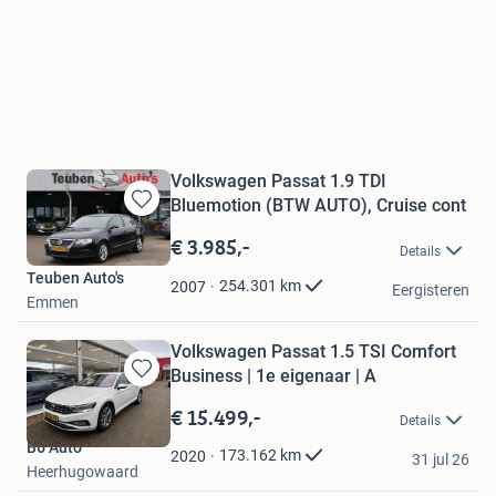
Volkswagen Passat 1.9 TDI
Bluemotion (BTW AUTO), Cruise cont
Bewaren
in
€ 3.985,-
Details
Mijn
Teuben Auto's
Favorieten
254.301
km
2007
Eergisteren
Emmen
Volkswagen Passat 1.5 TSI Comfort
Business | 1e eigenaar | A
Bewaren
in
€ 15.499,-
Details
Mijn
B6 Auto
Favorieten
173.162
km
2020
31 jul 26
Heerhugowaard