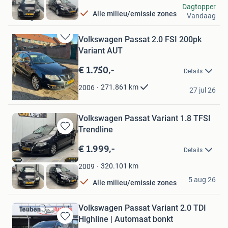
Cardepot
Dagtopper
Alle milieu/emissie zones
Vandaag
Tilburg
Volkswagen Passat 2.0 FSI 200pk
Bewaren
Variant AUT
in
Mijn
€ 1.750,-
Details
Favorieten
Maatwerk
271.861
km
2006
27 jul 26
Deventer
Volkswagen Passat Variant 1.8 TFSI
Trendline
Bewaren
in
€ 1.999,-
Details
Mijn
Favorieten
320.101
km
2009
Cardepot
5 aug 26
Alle milieu/emissie zones
Tilburg
Volkswagen Passat Variant 2.0 TDI
Highline | Automaat bonkt
Bewaren