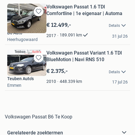
Volkswagen Passat 1.6 TDI
Comfortline | 1e eigenaar | Automa
Bewaren
in
€ 12.499,-
Details
Mijn
B6 Auto
Favorieten
189.091
km
2017
31 jul 26
Heerhugowaard
Volkswagen Passat Variant 1.6 TDI
BlueMotion | Navi RNS 510
Bewaren
in
€ 2.375,-
Details
Mijn
Teuben Auto's
Favorieten
448.339
km
2010
17 jul 26
Emmen
Volkswagen Passat B6 Te Koop
Gerelateerde zoektermen