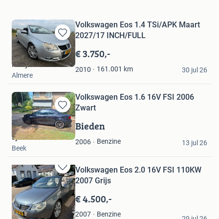
Volkswagen Eos 1.4 TSi/APK Maart
2027/17 INCH/FULL
Bewaren
in
€ 3.750,-
Mijn
Ricky
Favorieten
161.001
km
2010
30 jul 26
Almere
Volkswagen Eos 1.6 16V FSI 2006
Zwart
Bewaren
in
Bieden
Mijn
Sjors lendertz
Favorieten
Benzine
2006
13 jul 26
Beek
Volkswagen Eos 2.0 16V FSI 110KW
Bewaren
2007 Grijs
in
Mijn
€ 4.500,-
Favorieten
Angelo Schaefer
Benzine
2007
29 jul 26