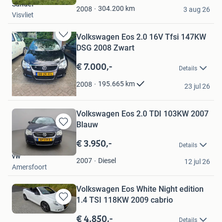
Sander
Favorieten
304.200
km
2008
3 aug 26
Visvliet
Volkswagen Eos 2.0 16V Tfsi 147KW
Bewaren
DSG 2008 Zwart
in
Mijn
€ 7.000,-
Details
Favorieten
Slot
195.665
km
2008
23 jul 26
Zoetermeer
Volkswagen Eos 2.0 TDI 103KW 2007
Blauw
Bewaren
in
€ 3.950,-
Details
Mijn
vw
Favorieten
Diesel
2007
12 jul 26
Amersfoort
Volkswagen Eos White Night edition
1.4 TSI 118KW 2009 cabrio
Bewaren
in
€ 4.850,-
Details