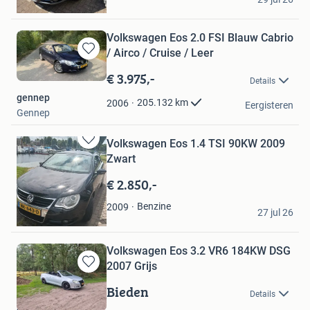
Roermond
Volkswagen Eos 2.0 FSI Blauw Cabrio
/ Airco / Cruise / Leer
Bewaren
in
€ 3.975,-
Details
Mijn
gennep
Favorieten
205.132
km
2006
Eergisteren
Gennep
Volkswagen Eos 1.4 TSI 90KW 2009
Bewaren
Zwart
in
Mijn
€ 2.850,-
Favorieten
Hadi
Benzine
2009
27 jul 26
Workum
Volkswagen Eos 3.2 VR6 184KW DSG
2007 Grijs
Bewaren
in
Bieden
Details
Mijn
Gert Wiers