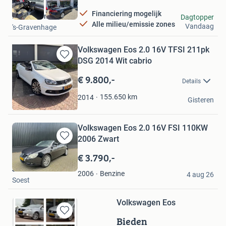
Financiering mogelijk
KWB Automotive
Dagtopper
Alle milieu/emissie zones
Vandaag
's-Gravenhage
Volkswagen Eos 2.0 16V TFSI 211pk
DSG 2014 Wit cabrio
Bewaren
in
€ 9.800,-
Details
Mijn
Favorieten
H R
155.650
km
2014
Gisteren
Alkmaar
Volkswagen Eos 2.0 16V FSI 110KW
2006 Zwart
Bewaren
in
€ 3.790,-
Mijn
Jordi
Favorieten
Benzine
2006
4 aug 26
Soest
Volkswagen Eos
Bieden
Bewaren