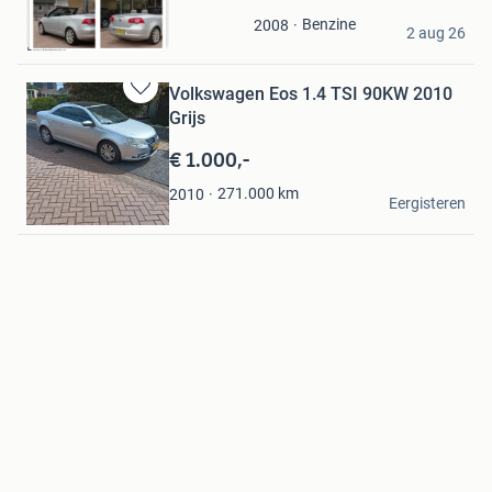
in
Shams
Benzine
2008
Mijn
2 aug 26
Diemen
Favorieten
Volkswagen Eos 1.4 TSI 90KW 2010
Bewaren
Grijs
in
Mijn
€ 1.000,-
Favorieten
claudius
271.000
km
2010
Eergisteren
Pannerden