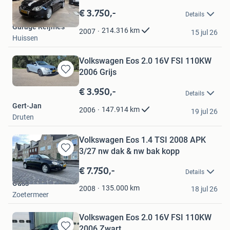
in
€ 3.750,-
Details
Mijn
Garage Reijmes
Favorieten
214.316
km
2007
15 jul 26
Huissen
Volkswagen Eos 2.0 16V FSI 110KW
2006 Grijs
Bewaren
in
€ 3.950,-
Details
Mijn
Gert-Jan
Favorieten
147.914
km
2006
19 jul 26
Druten
Volkswagen Eos 1.4 TSI 2008 APK
3/27 nw dak & nw bak kopp
Bewaren
in
€ 7.750,-
Details
Mijn
Ouss
Favorieten
135.000
km
2008
18 jul 26
Zoetermeer
Volkswagen Eos 2.0 16V FSI 110KW
2006 Zwart