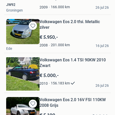
Mijn
JW92
Favorieten
166.000
km
2009
26 jul 26
Groningen
Volkswagen Eos 2.0 tfsi. Metallic
zilver
Bewaren
in
€ 5.950,-
Mijn
van Beek
Bewaren
Favorieten
201.000
km
2008
16 jul 26
Ede
in
Mijn
Favorieten
Volkswagen Eos 1.4 TSI 90KW 2010
Zwart
€ 5.000,-
Ray
156.183
km
2010
26 jul 26
Coevorden
Volkswagen Eos 2.0 16V FSI 110KW
2008 Grijs
Bewaren
in
€ 5.100,-