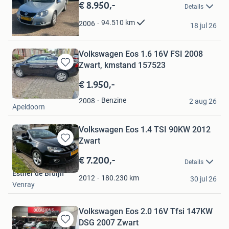
€ 8.950,-
Details
Favorieten
MN Autoservice
94.510
km
2006
18 jul 26
Nuth
Volkswagen Eos 1.6 16V FSI 2008
Zwart, kmstand 157523
Bewaren
in
€ 1.950,-
Mijn
Jantina Vd Geer
Favorieten
Benzine
2008
2 aug 26
Apeldoorn
Volkswagen Eos 1.4 TSI 90KW 2012
Zwart
Bewaren
in
€ 7.200,-
Details
Mijn
Esther de Bruijn
Favorieten
180.230
km
2012
30 jul 26
Venray
Volkswagen Eos 2.0 16V Tfsi 147KW
DSG 2007 Zwart
Bewaren