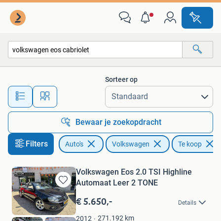
Volkswagen
Sorteer op
Alle afstanden…
Bewaar je zoekopdracht
Filters
Auto's
Volkswagen
Te koop
Volkswagen Eos 2.0 TSI Highline
Automaat Leer 2 TONE
Bewaren
in
€ 5.650,-
Details
Mijn
Favorieten
271.192
km
2012