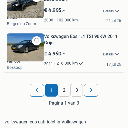
Bewaren
in
€ 4.995,-
Details
Mijn
Ramon
Favorieten
102.000
km
2006
21 jul 26
Bergen op Zoom
Volkswagen Eos 1.4 TSI 90KW 2011
Grijs
Bewaren
in
€ 4.950,-
Details
Mijn
van ooi
Favorieten
216.000
km
2011
17 jul 26
Boskoop
1
2
3
Pagina 1 van 3
volkswagen eos cabriolet in Volkswagen