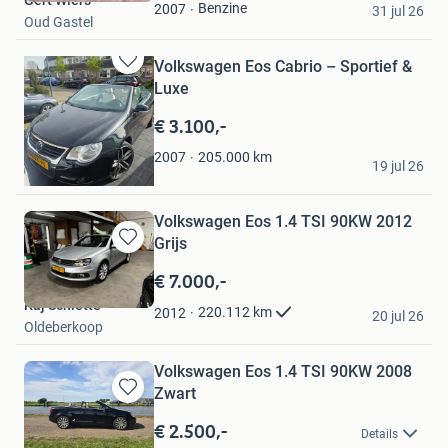
Favorieten
Benzine
2007
31 jul 26
Oud Gastel
Volkswagen Eos Cabrio – Sportief &
Bewaren
Luxe
in
Mijn
€ 3.100,-
Favorieten
Mark
205.000
km
2007
19 jul 26
Elst Ut
Volkswagen Eos 1.4 TSI 90KW 2012
Grijs
Bewaren
in
€ 7.000,-
Mijn
Kaj Schlette
Favorieten
220.112
km
2012
20 jul 26
Oldeberkoop
Volkswagen Eos 1.4 TSI 90KW 2008
Zwart
Bewaren
in
€ 2.500,-
Details
Mijn