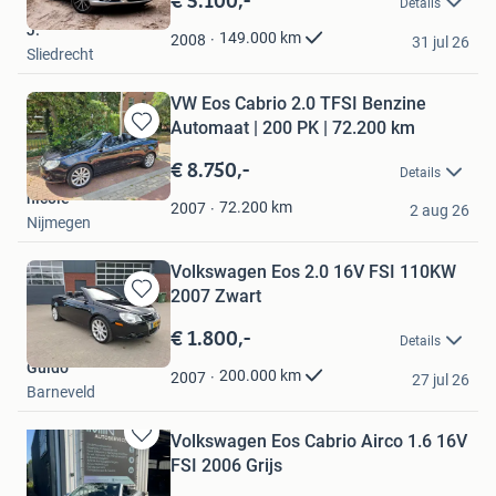
Details
Mijn
J.
Favorieten
149.000
km
2008
31 jul 26
Sliedrecht
VW Eos Cabrio 2.0 TFSI Benzine
Automaat | 200 PK | 72.200 km
Bewaren
in
€ 8.750,-
Details
Mijn
nicole
Favorieten
72.200
km
2007
2 aug 26
Nijmegen
Volkswagen Eos 2.0 16V FSI 110KW
2007 Zwart
Bewaren
in
€ 1.800,-
Details
Mijn
Guido
Favorieten
200.000
km
2007
27 jul 26
Barneveld
Volkswagen Eos Cabrio Airco 1.6 16V
Bewaren
FSI 2006 Grijs
in
Mijn